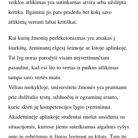
veiklos atlikimas yra sutinkamas atvira arba užslėpta
kritika. Ilgainiui jis pats pradeda bet kokį savo
atlikimą vertinti labai kritiškai.
Kai kurių žmonių perfekcionizmas yra atsakas į
šiurkštų, žeminantį elgesį šeimoje ar kitoje aplinkoje.
Tai lyg noras parodyti visam neįvertinančiam
pasauliui, kad esi šio to vertas ir puikus atlikimas
tampa savo vertės matu.
Vėliau mokykloje, universitete žmonės yra pratinami
prie didžiulio testų, užduočių ir egzaminų srauto,
kurie skirti jų kompetencijos lygio įvertinimui.
Akademinėje aplinkoje studentai nuolat susiduria su
situacijomis, kuriose jiems suteikiamas atgalinis ryšys
apie jų gebėjimus ir žinias lyginant su kitais. Taip jie