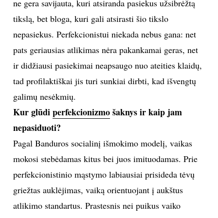
ne gera savijauta, kuri atsiranda pasiekus užsibrėžtą
tikslą, bet bloga, kuri gali atsirasti šio tikslo
Sekite mus:
nepasiekus. Perfekcionistui niekada nebus gana: net
pats geriausias atlikimas nėra pakankamai geras, net
ir didžiausi pasiekimai neapsaugo nuo ateities klaidų,
PRENUMERUOK
tad profilaktiškai jis turi sunkiai dirbti, kad išvengtų
galimų nesėkmių.
Kur glūdi
perfekcionizmo
šaknys ir kaip jam
NAUJIENLAIŠKĮ
nepasiduoti?
Pagal Banduros socialinį išmokimo modelį, vaikas
mokosi stebėdamas kitus bei juos imituodamas. Prie
Prenumeruodami portalą,
Jūs sutinkate su
perfekcionistinio mąstymo labiausiai prisideda tėvų
taisyklėmis
griežtas auklėjimas, vaiką orientuojant į aukštus
atlikimo standartus. Prastesnis nei puikus vaiko