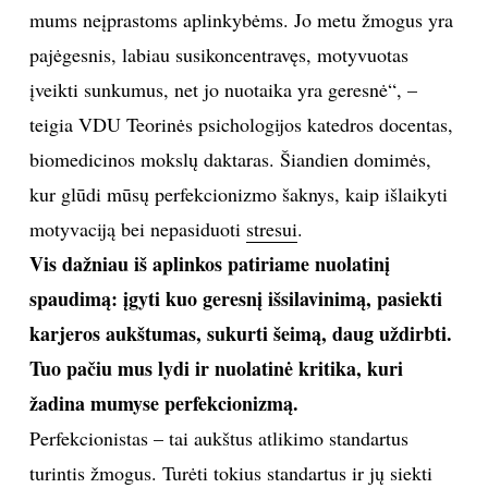
mums neįprastoms aplinkybėms. Jo metu žmogus yra
TEATRAS
pajėgesnis, labiau susikoncentravęs, motyvuotas
įveikti sunkumus, net jo nuotaika yra geresnė“, –
SPORTAS
teigia VDU Teorinės psichologijos katedros docentas,
biomedicinos mokslų daktaras. Šiandien domimės,
FOTOGRAFIJA
kur glūdi mūsų perfekcionizmo šaknys, kaip išlaikyti
MENAS
motyvaciją bei nepasiduoti
stresui
.
Vis dažniau iš aplinkos patiriame nuolatinį
ORAI
spaudimą: įgyti kuo geresnį išsilavinimą, pasiekti
karjeros aukštumas, sukurti šeimą, daug uždirbti.
ĮDOMYBĖS
Tuo pačiu mus lydi ir nuolatinė kritika, kuri
žadina mumyse perfekcionizmą.
ISTORIJA
Perfekcionistas – tai aukštus atlikimo standartus
KNYGOS
turintis žmogus. Turėti tokius standartus ir jų siekti