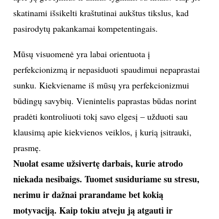
skatinami išsikelti kraštutinai aukštus tikslus, kad
pasirodytų pakankamai kompetentingais.
Mūsų visuomenė yra labai orientuota į
perfekcionizmą ir nepasiduoti spaudimui nepaprastai
sunku. Kiekviename iš mūsų yra perfekcionizmui
būdingų savybių. Vienintelis paprastas būdas norint
pradėti kontroliuoti tokį savo elgesį – užduoti sau
klausimą apie kiekvienos veiklos, į kurią įsitrauki,
prasmę.
Nuolat esame užsivertę darbais, kurie atrodo
niekada nesibaigs. Tuomet susiduriame su stresu,
nerimu ir dažnai prarandame bet kokią
motyvaciją. Kaip tokiu atveju ją atgauti ir