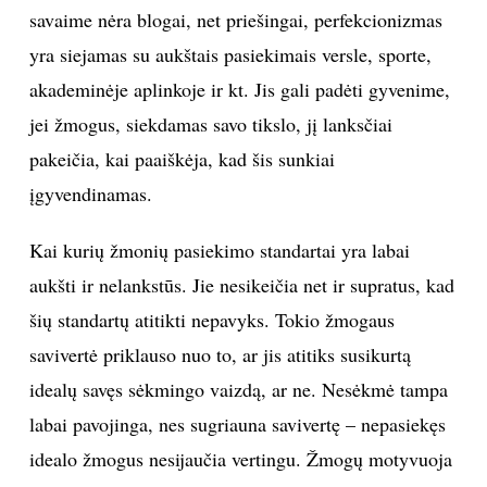
savaime nėra blogai, net priešingai, perfekcionizmas
INTERJERAS
yra siejamas su aukštais pasiekimais versle, sporte,
akademinėje aplinkoje ir kt. Jis gali padėti gyvenime,
NAMAI
jei žmogus, siekdamas savo tikslo, jį lanksčiai
pakeičia, kai paaiškėja, kad šis sunkiai
VIRTUVĖ
įgyvendinamas.
RECEPTAI
Kai kurių žmonių pasiekimo standartai yra labai
VAIKAI
aukšti ir nelankstūs. Jie nesikeičia net ir supratus, kad
šių standartų atitikti nepavyks. Tokio žmogaus
NELAIMĖS
savivertė priklauso nuo to, ar jis atitiks susikurtą
idealų savęs sėkmingo vaizdą, ar ne. Nesėkmė tampa
KONTAKTAI
labai pavojinga, nes sugriauna savivertę – nepasiekęs
idealo žmogus nesijaučia vertingu. Žmogų motyvuoja
PRIVATUMO POLITIKA