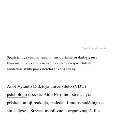
PSICHOLOGIJA
HOROSKOPAI
ASTROLOGIJA
Organizatorių nuotr.
POLITIKA
Spartėjant gyvenimo tempui, susiduriame su darbų gausa,
kuriems atlikti kartais neužtenka motyvacijos. Būtent
KULTŪRA
nuolatinis skubėjimas neretai sukelia stresą.
LAISVALAIKIS
Anot Vytauto Didžiojo universiteto (VDU)
psichologo
doc. dr. Aido Permino, stresas yra
KINAS
prisitaikomoji reakcija, padedanti mums sudėtingose
MUZIKA
situacijose. „Stresas mobilizuoja organizmą iškilus