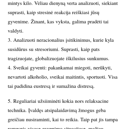
mintys kilo. Vėliau dienyną verta analizuoti, siekiant
suprasti, kaip stresinė reakcija reiškiasi jūsų
gyvenime. Žinant, kas vyksta, galima pradėti tai
valdyti.
3. Analizuoti neracionalius įsitikinimus, kurie kyla
susidūrus su stresoriumi. Suprasti, kaip pats
tragizuojate, globalizuojate iškilusius sunkumus.
4. Sveikai gyventi: pakankamai miegoti, nerūkyti,
nevartoti alkoholio, sveikai maitintis, sportuoti. Visa
tai padidina eustresą ir sumažina distresą.
5. Reguliariai užsiiminėti kokia nors relaksacine
technika. Įvaldęs atsipalaidavimą žmogus geba
greičiau nusiraminti, kai to reikia. Taip pat jis tampa
ramesnis visose gyvenimo situacijose, mažiau