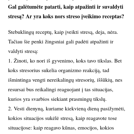
Gal galėtumėte patarti, kaip atpažinti ir suvaldyti
stresą? Ar yra koks nors streso įveikimo receptas?
Stebuklingų receptų, kaip įveikti stresą, deja, nėra.
Tačiau šie penki žingsniai gali padėti atpažinti ir
valdyti stresą:
1. Žinoti, ko nori iš gyvenimo, koks tavo tikslas. Bet
koks stresorius sukelia organizmo reakciją, tad
išmintinga vengti nereikalingų stresorių, iššūkių, nes
resursai bus reikalingi reaguojant į tas situacijas,
kurios yra svarbios siekiant prasmingų tikslų.
2. Vesti dienyną, kuriame kiekvieną dieną pasižymėti,
kokios situacijos sukėlė stresą, kaip reagavote tose
situacijose: kaip reagavo kūnas, emocijos, kokios