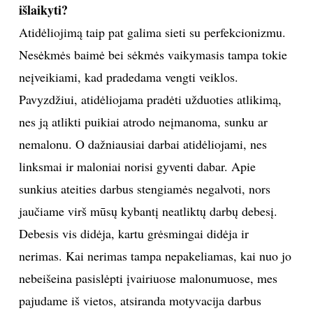
išlaikyti?
Atidėliojimą taip pat galima sieti su perfekcionizmu.
Nesėkmės baimė bei sėkmės vaikymasis tampa tokie
neįveikiami, kad pradedama vengti veiklos.
Pavyzdžiui, atidėliojama pradėti užduoties atlikimą,
nes ją atlikti puikiai atrodo neįmanoma, sunku ar
nemalonu. O dažniausiai darbai atidėliojami, nes
linksmai ir maloniai norisi gyventi dabar. Apie
sunkius ateities darbus stengiamės negalvoti, nors
jaučiame virš mūsų kybantį neatliktų darbų debesį.
Debesis vis didėja, kartu grėsmingai didėja ir
nerimas. Kai nerimas tampa nepakeliamas, kai nuo jo
nebeišeina pasislėpti įvairiuose malonumuose, mes
pajudame iš vietos, atsiranda motyvacija darbus