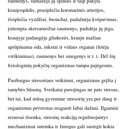
raumenys, sumažėja jų spindis ir taip pakyla
kraujospūdis, prasiplečia koronarinės arterijos,
išsiplečia vyzdžiai, bronchai, padažnėja kvėpavimas,
įsitempia skersaruožiai raumenys, padidėja jų jėga,
kraujyje padaugėja gliukozės, krauju mažiau
aprūpinama oda, inkstai ir vidaus organai (lėtėja
virškinimas), raumenys bei smegenys ir t. t. Dėl šių
fiziologinių pokyčių organizmas tampa pajėgesnis.
Pasibaigus stresoriaus veikimui, organizmas grįžta į
ramybės būseną. Sveikatai pavojingas ne pats stresas,
bet tai, kad mūsų gyvenime stresorių yra per daug ir
organizmas priverstas reaguoti labai dažnai. Ilgainiui
resursai išsenka, stresinę reakciją reguliuojantys
mechanizmai sutrinka ir žmogus gali susirgti kokia