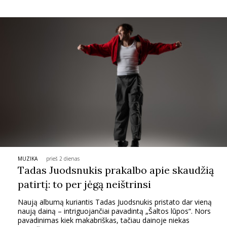
INTERJERAS
NAMAI
VIRTUVĖ
RECEPTAI
VAIKAI
NELAIMĖS
MUZIKA
prieš 2 dienas
Tadas Juodsnukis prakalbo apie skaudžią
patirtį: to per jėgą neištrinsi
KONTAKTAI
Naują albumą kuriantis Tadas Juodsnukis pristato dar vieną
naują dainą – intriguojančiai pavadintą „Šaltos lūpos“. Nors
PRIVATUMO POLITIKA
pavadinimas kiek makabriškas, tačiau dainoje niekas