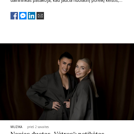
dainininkas pasakoja, kad jaučia nuolatinį poreikį keistis,
todėl kūryboje ieško naujų skambesių, o pajūryje pasirodys
su akustine programa, kuri, pasak muzikanto, visuomet
palieka išskirtinį įspūdį, nes sukuria artimesnį ryšį su publika
ir leidžia dainoms suskambėti jautriau bei intymiau.
MUZIKA
prieš 2 savaites
Naujas duetas „Vėtros“: netikėtas