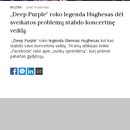
MUZIKA
prieš 4 valandas
PSICHOLOGIJA
„Deep Purple“ roko legenda Hughesas dėl
sveikatos problemų stabdo koncertinę
HOROSKOPAI
veiklą
„
Deep Purple
“ roko
legenda
Glennas Hughesas
kol kas
ASTROLOGIJA
stabdo savo koncertinę veiklą. 74-erių atlikėjas tinkle
„Facebook“ rašė apie „sunkų sprendimą“, kurį priėmė
patartas gydytojų.
POLITIKA
KULTŪRA
LAISVALAIKIS
KINAS
MUZIKA