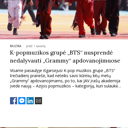
MUZIKA
prieš 1 savaitę
K-popmuzikos grupė „BTS“ nusprendė
nedalyvauti „Grammy“ apdovanojimuose
Visame pasaulyje išgarsėjusi K-pop muzikos grupė „BTS“
trečiadienį pranešė, kad neteiks savo kūrinių kitų metų
„Grammy“ apdovanojimams, po to, kai JAV įrašų akademija
įvedė naują – Azijos popmuzikos – kategoriją, kuri sulaukė
kritikos dėl regiono atlikėjų sėkmės ribojimo.