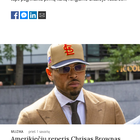
pokylio akcentu.
MUZIKA
prieš 1 savaitę
Amerikiečių reperis Chrisas Brownas