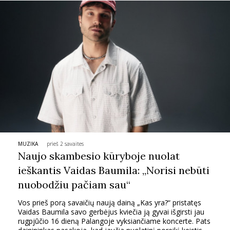
MUZIKA
prieš 2 savaites
Naujo skambesio kūryboje nuolat
ieškantis Vaidas Baumila: „Norisi nebūti
nuobodžiu pačiam sau“
Vos prieš porą savaičių naują dainą „Kas yra?“ pristatęs
Vaidas Baumila savo gerbėjus kviečia ją gyvai išgirsti jau
rugpjūčio 16 dieną Palangoje vyksiančiame koncerte. Pats