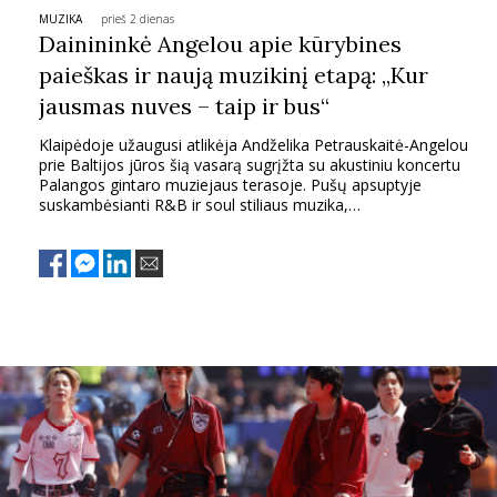
MUZIKA
prieš 2 dienas
Dainininkė Angelou apie kūrybines
paieškas ir naują muzikinį etapą: „Kur
jausmas nuves – taip ir bus“
Klaipėdoje užaugusi atlikėja Andželika Petrauskaitė-Angelou
prie Baltijos jūros šią vasarą sugrįžta su akustiniu koncertu
Palangos gintaro muziejaus terasoje. Pušų apsuptyje
suskambėsianti R&B ir soul stiliaus muzika,
akompanuojama fortepijono melodijų, sukurs unikalią
vakaro atmosferą, nukelsiančią į kelionę per atlikėjos visą
kūrybinį kelią. „Man labai patinka, kai daina gali nuskambėti
labai skirtingomis versijomis ir atverti kitus sluoksnius, kaip ji
skamba originaliai ir kaip akustiniame koncerte“, - sako
Angelou, intriguodama savo gerbėjus apie būsimą
pasirodymą.