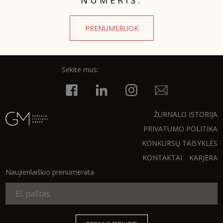
PRENUMERUOK
Sekite mus:
ŽURNALO ISTORIJA
PRIVATUMO POLITIKA
KONKURSŲ TAISYKLĖS
KONTAKTAI
KARJERA
Naujienlaiškio prenumerata