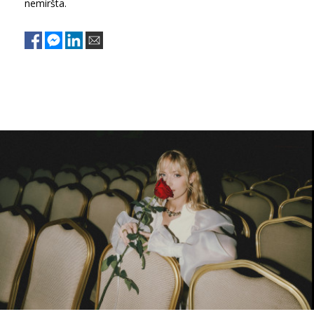
nemiršta.
Sekite mus:
PRENUMERUOK
NAUJIENLAIŠKĮ
Prenumeruodami portalą,
Jūs sutinkate su
taisyklėmis