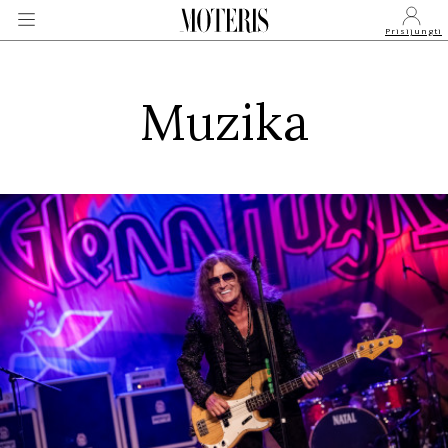
Prisijungti
Muzika
VEIDAI
MONARCHIJA
MADA
GROŽIS
SVEIKATA
APIE MANE