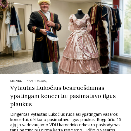
MUZIKA
prieš 1 savaitę
Vytautas Lukočius besiruošdamas
ypatingam koncertui pasimatavo ilgus
plaukus
Dirigentas Vytautas Lukočius ruošiasi ypatingam vasaros
koncertui, dėl kurio pasimatavo ilgus plaukus. Rugpjūčio 15 -
ąją jo vadovaujamo VDU kamerinio orkestro pasirodymas
taps pagrindiniu pirmą kartą rengiamo Didžiojo vasaros