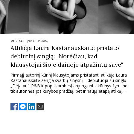
MUZIKA
prieš 1 savaitę
Atlikėja Laura Kastanauskaitė pristato
debiutinį singlą: „Norėčiau, kad
klausytojai šioje dainoje atpažintų save“
Pirmąjį autorinį kūrinį klausytojams pristatanti atlikėja Laura
Kastanauskaitė žengia svarbų žingsnį – debiutuoja su singlu
„Deja Vu“. R&B ir pop skambesį apjungiantis kūrinys žymi ne
tik autorinės jos kūrybos pradžią, bet ir naują etapą atlikėjos
karjeroje. Dainos tekstą Laura parašė pati, o muziką kūrė
kartu su norvegų prodiuseriu Snorre Bergerud, kurį sutiko
muzikos seminare. Pasak atlikėjos, jų kūrybinė partnerystė
užsimezgė natūraliai – abu vienijo panašus požiūris į muziką
ir noras kurti autentišką skambesį.