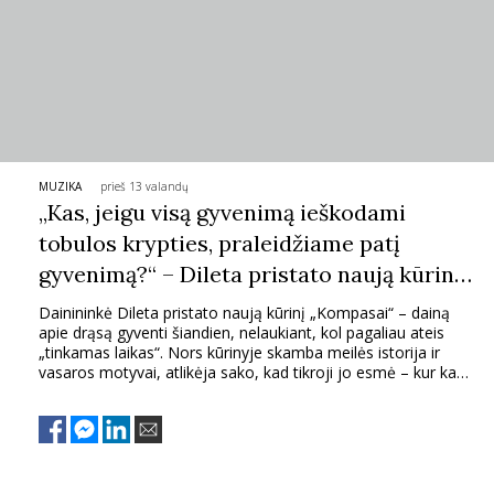
TEATRAS
SPORTAS
FOTOGRAFIJA
MUZIKA
prieš 13 valandų
„Kas, jeigu visą gyvenimą ieškodami
MENAS
tobulos krypties, praleidžiame patį
gyvenimą?“ – Dileta pristato naują kūrinį
ORAI
„Kompasai“
Dainininkė Dileta pristato naują kūrinį „Kompasai“ – dainą
apie drąsą gyventi šiandien, nelaukiant, kol pagaliau ateis
ĮDOMYBĖS
„tinkamas laikas“. Nors kūrinyje skamba meilės istorija ir
vasaros motyvai, atlikėja sako, kad tikroji jo esmė – kur kas
platesnė.
ISTORIJA
KNYGOS