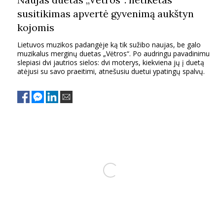
susitikimas apvertė gyvenimą aukštyn
kojomis
Lietuvos muzikos padangėje ką tik sužibo naujas, be galo
muzikalus merginų duetas „Vėtros“. Po audringu pavadinimu
slepiasi dvi jautrios sielos: dvi moterys, kiekviena jų į duetą
atėjusi su savo praeitimi, atnešusiu duetui ypatingų spalvų.