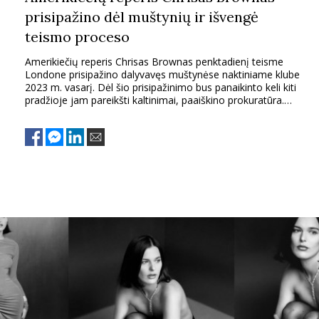
prisipažino dėl muštynių ir išvengė
teismo proceso
Amerikiečių reperis Chrisas Brownas penktadienį teisme
Londone prisipažino dalyvavęs muštynėse naktiniame klube
2023 m. vasarį. Dėl šio prisipažinimo bus panaikinto keli kiti
pradžioje jam pareikšti kaltinimai, paaiškino prokuratūra.
Faktinio proceso prieš 37-erių atlikėją nebebus. Bausmė
turėtų būti skelbiama spalio 26 d.