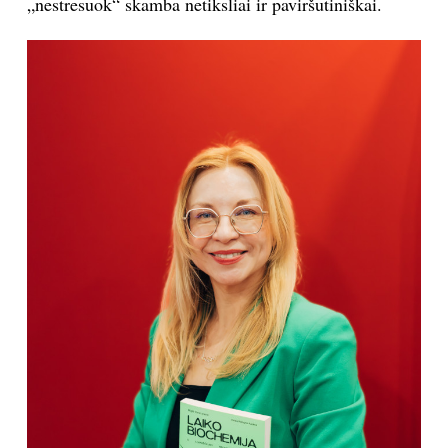
„nestresuok“ skamba netiksliai ir paviršutiniškai.