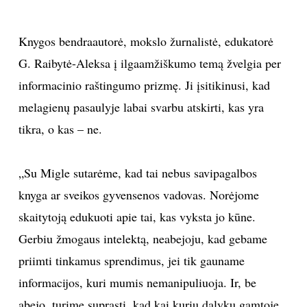
Knygos bendraautorė, mokslo žurnalistė, edukatorė
G. Raibytė-Aleksa į ilgaamžiškumo temą žvelgia per
informacinio raštingumo prizmę. Ji įsitikinusi, kad
melagienų pasaulyje labai svarbu atskirti, kas yra
tikra, o kas – ne.
„Su Migle sutarėme, kad tai nebus savipagalbos
knyga ar sveikos gyvensenos vadovas. Norėjome
skaitytoją edukuoti apie tai, kas vyksta jo kūne.
Gerbiu žmogaus intelektą, neabejoju, kad gebame
priimti tinkamus sprendimus, jei tik gauname
informacijos, kuri mumis nemanipuliuoja. Ir, be
abejo, turime suprasti, kad kai kurių dalykų gamtoje