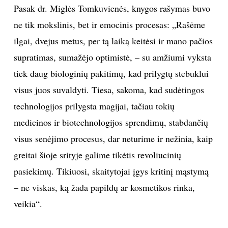
Pasak dr. Miglės Tomkuvienės, knygos rašymas buvo
ne tik mokslinis, bet ir emocinis procesas: „Rašėme
ilgai, dvejus metus, per tą laiką keitėsi ir mano pačios
supratimas, sumažėjo optimistė, – su amžiumi vyksta
tiek daug biologinių pakitimų, kad prilygtų stebuklui
visus juos suvaldyti. Tiesa, sakoma, kad sudėtingos
technologijos prilygsta magijai, tačiau tokių
medicinos ir biotechnologijos sprendimų, stabdančių
visus senėjimo procesus, dar neturime ir nežinia, kaip
greitai šioje srityje galime tikėtis revoliucinių
pasiekimų. Tikiuosi, skaitytojai įgys kritinį mąstymą
– ne viskas, ką žada papildų ar kosmetikos rinka,
veikia“.