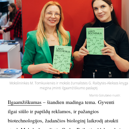
PSICHOLOGIJA
HOROSKOPAI
ASTROLOGIJA
POLITIKA
KULTŪRA
Mokslininkės M. Tomkuvienės ir mokslo žurnalistės G. Raibytės-Aleksos knyga
mėgina įminti ilgaamžiškumo paslaptį
LAISVALAIKIS
Manto Golubevo nuotr.
Ilgaamžiškumas
– šiandien madinga tema. Gyventi
KINAS
ilgai siūlo ir papildų reklamos, ir pažangios
biotechnologijos, žadančios biologinį laikrodį atsukti
MUZIKA