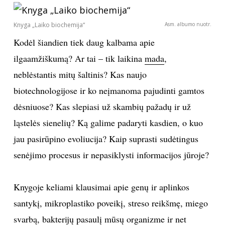
INTERJERAS
Knyga „Laiko biochemija“
Asm. albumo nuotr.
Kodėl šiandien tiek daug kalbama apie
NAMAI
ilgaamžiškumą? Ar tai – tik laikina
mada
,
neblėstantis mitų šaltinis? Kas naujo
VIRTUVĖ
biotechnologijose ir ko neįmanoma pajudinti gamtos
RECEPTAI
dėsniuose? Kas slepiasi už skambių pažadų ir už
ląstelės sienelių? Ką galime padaryti kasdien, o kuo
VAIKAI
jau pasirūpino
evoliucija?
Kaip suprasti sudėtingus
senėjimo procesus ir nepasiklysti informacijos jūroje?
NELAIMĖS
Knygoje keliami klausimai apie genų ir aplinkos
KONTAKTAI
santykį, mikroplastiko poveikį, streso reikšmę, miego
PRIVATUMO POLITIKA
svarbą, bakterijų pasaulį mūsų organizme ir net