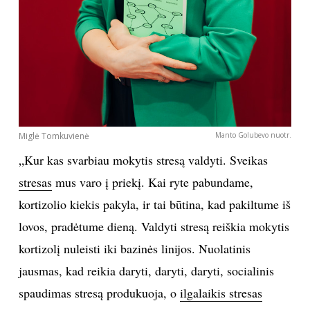
Miglė Tomkuvienė
Manto Golubevo nuotr.
„Kur kas svarbiau mokytis stresą valdyti. Sveikas
stresas
mus varo į priekį. Kai ryte pabundame,
kortizolio kiekis pakyla, ir tai būtina, kad pakiltume iš
lovos, pradėtume dieną. Valdyti stresą reiškia mokytis
kortizolį nuleisti iki bazinės linijos. Nuolatinis
jausmas, kad reikia daryti, daryti, daryti, socialinis
spaudimas stresą produkuoja, o
ilgalaikis stresas