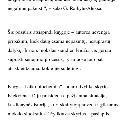
negalime pakeisti“, – sako G. Raibytė-Aleksa.
Šis požiūris atsispindi knygoje – autorės nevengia
pripažinti, kiek daug esama nepažintų, nesuprastų
dalykų. Ir
nors mokslas šiandien leidžia vis geriau
suprasti senėjimo procesus, tyrimuose taip pat
atsiskleidžiama,
kokie jie sudėtingi.
Knygą „Laiko biochemija“ sudaro dvylika skyrių.
Kiekvienas iš jų prasideda atpažįstama situacija,
kasdienybės istorija, kuri skaitytoją nuveda į gilesnius
mokslo sluoksnius. Tryliktasis skyrius – paslaptis.