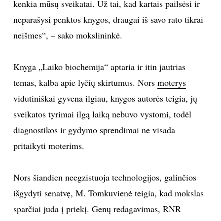
kenkia mūsų sveikatai. Už tai, kad kartais pailsėsi ir
neparašysi penktos knygos, draugai iš savo rato tikrai
neišmes“, – sako mokslininkė.
Knyga „Laiko biochemija“ aptaria ir itin jautrias
temas, kalba apie lyčių skirtumus. Nors
moterys
vidutiniškai gyvena ilgiau, knygos autorės teigia, jų
sveikatos tyrimai ilgą laiką nebuvo vystomi, todėl
diagnostikos ir gydymo sprendimai ne visada
pritaikyti
moterims.
Nors šiandien neegzistuoja technologijos, galinčios
išgydyti senatvę, M. Tomkuvienė teigia, kad mokslas
sparčiai juda į priekį. Genų redagavimas, RNR