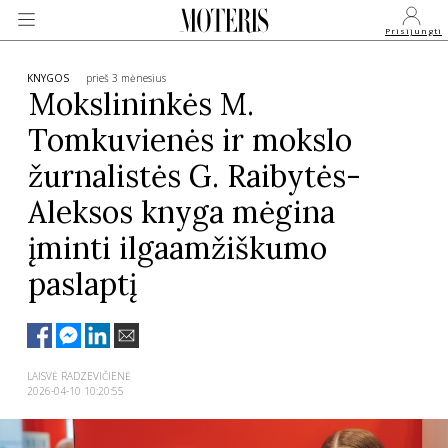
Prisijungti
KNYGOS
prieš 3 mėnesius
Mokslininkės M.
Tomkuvienės ir mokslo
VEIDAI
žurnalistės G. Raibytės-
MONARCHIJA
Aleksos knyga mėgina
įminti ilgaamžiškumo
MADA
paslaptį
GROŽIS
SVEIKATA
LAISVĖ RADZEVIČIENĖ
2026-04-10 10:20:55
APIE MANE