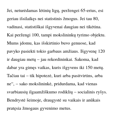
Jei, neturėdamas lėtinių ligų, peržengei 65-erius, esi
geriau išsilaikęs nei statistinis žmogus. Jei tau 80,
vadinasi, statistiškai išgyvenai daugiau nei tikėtina.
Kai peržengi 100, tampi mokslininkų tyrimo objektu.
Mums įdomu, kas išskirtinio buvo genuose, kad
pavyko pasiekti tokio garbaus amžiaus. Išgyvenę 120
ir daugiau metų – jau rekordininkai. Sakoma, kad
dabar yra gimęs vaikas, kuris išgyvens iki 150 metų.
Tačiau tai – tik hipotezė, kuri arba pasitvirtins, arba
ne“, – sako mokslininkė, pridurdama, kad vienas
svarbiausių ilgaamžiškumo rodiklių – socialinis ryšys.
Bendrystė šeimoje, draugystė su vaikais ir anūkais
pratęsia žmogaus gyvenimo metus.