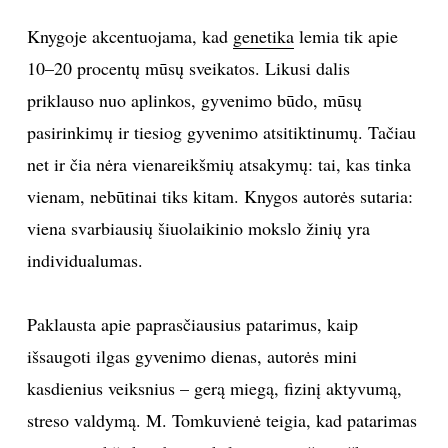
Knygoje akcentuojama, kad
genetika
lemia tik apie
10–20 procentų mūsų sveikatos. Likusi dalis
priklauso nuo aplinkos, gyvenimo būdo, mūsų
pasirinkimų ir tiesiog gyvenimo atsitiktinumų. Tačiau
net ir čia nėra vienareikšmių atsakymų: tai, kas tinka
vienam, nebūtinai tiks kitam. Knygos autorės sutaria:
viena svarbiausių šiuolaikinio mokslo žinių yra
individualumas.
Paklausta apie paprasčiausius patarimus, kaip
išsaugoti ilgas gyvenimo dienas, autorės mini
kasdienius veiksnius – gerą miegą, fizinį aktyvumą,
streso valdymą. M. Tomkuvienė teigia, kad patarimas