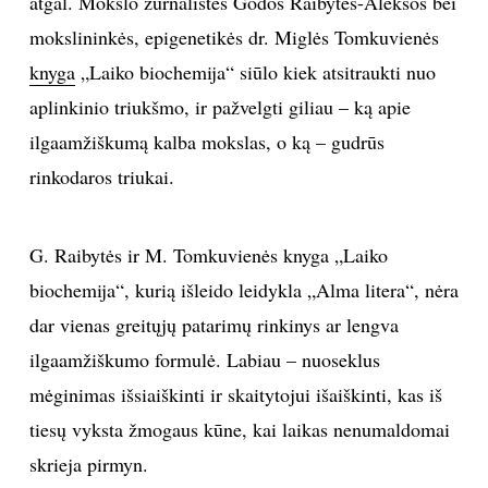
atgal. Mokslo žurnalistės Godos Raibytės-Aleksos bei
mokslininkės, epigenetikės dr. Miglės Tomkuvienės
TEATRAS
knyga
„Laiko biochemija“ siūlo kiek atsitraukti nuo
SPORTAS
aplinkinio triukšmo, ir pažvelgti giliau – ką apie
ilgaamžiškumą kalba mokslas, o ką – gudrūs
FOTOGRAFIJA
rinkodaros triukai.
MENAS
G. Raibytės ir M. Tomkuvienės knyga „Laiko
ORAI
biochemija“, kurią išleido leidykla „Alma litera“, nėra
dar vienas greitųjų patarimų rinkinys ar lengva
ĮDOMYBĖS
ilgaamžiškumo formulė. Labiau – nuoseklus
mėginimas išsiaiškinti ir skaitytojui išaiškinti, kas iš
ISTORIJA
tiesų vyksta žmogaus kūne, kai laikas nenumaldomai
skrieja pirmyn.
KNYGOS