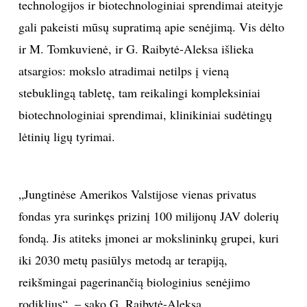
technologijos ir biotechnologiniai sprendimai ateityje
gali pakeisti mūsų supratimą apie senėjimą. Vis dėlto
ir M. Tomkuvienė, ir G. Raibytė-Aleksa išlieka
atsargios: mokslo atradimai netilps į vieną
stebuklingą tabletę, tam reikalingi kompleksiniai
biotechnologiniai sprendimai, klinikiniai sudėtingų
lėtinių ligų tyrimai.
„Jungtinėse Amerikos Valstijose vienas privatus
fondas yra surinkęs prizinį 100 milijonų JAV dolerių
fondą. Jis atiteks įmonei ar mokslininkų grupei, kuri
iki 2030 metų pasiūlys metodą ar terapiją,
reikšmingai pagerinančią biologinius senėjimo
rodiklius“, – sako G. Raibytė-Aleksa.