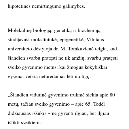
hipotetines nemirtingumo galimybes.
Sekite mus:
Molekulinę biologiją, genetiką ir biochemiją
studijavusi
mokslininkė, epigenetikė, Vilniaus
PRENUMERUOK
universiteto dėstytoja dr. M. Tomkuvienė teigia, kad
šiandien svarbu pratęsti ne tik amžių, svarbu pratęsti
sveiko gyvenimo metus, kai žmogus kokybiškai
NAUJIENLAIŠKĮ
gyvena, veikia neturėdamas lėtinių ligų.
„Šiandien vidutinė gyvenimo trukmė siekia apie 80
Prenumeruodami portalą,
Jūs sutinkate su
metų, tačiau sveiko gyvenimo – apie 65. Todėl
taisyklėmis
didžiausias iššūkis – ne gyventi ilgiau, bet ilgiau
išlikti sveikiems.