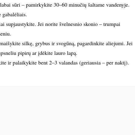
ė labai sūri – pamirkykite 30–60 minučių šaltame vandenyje.
 gabalėliais.
i supjaustykite. Jei norite švelnesnio skonio – trumpai
eniu.
aišykite silkę, grybus ir svogūną, pagardinkite aliejumi. Jei
psneliu pipirų ar įdėkite lauro lapą.
te ir palaikykite bent 2–3 valandas (geriausia – per naktį).