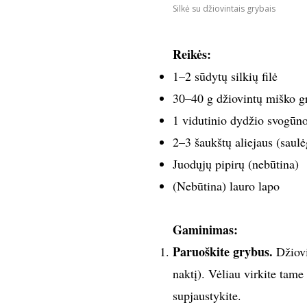
Silkė su džiovintais grybais
Reikės:
1–2 sūdytų silkių filė
30–40 g džiovintų miško g
1 vidutinio dydžio svogūn
2–3 šaukštų aliejaus (saul
Juodųjų pipirų (nebūtina)
(Nebūtina) lauro lapo
Gaminimas:
Paruoškite grybus.
Džiov
naktį). Vėliau virkite tam
supjaustykite.