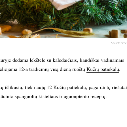
Shutterstoc
iduryje dedama lėkštelė su kalėdaičiais, liaudiškai vadinamais
dėliojama 12-a tradicinių visą dieną ruoštų
Kūčių patiekalų
.
kų išlikusių, tiek naujų 12 Kūčių patiekalų, pagardintų riešutai
adicinio spanguolių kisieliaus ir aguonpienio receptų.