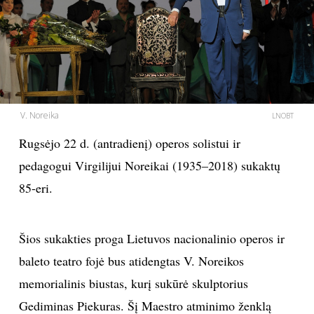
PSICHOLOGIJA
HOROSKOPAI
ASTROLOGIJA
V. Noreika
LNOBT
POLITIKA
Rugsėjo 22 d. (antradienį) operos solistui ir
pedagogui Virgilijui Noreikai (1935–2018) sukaktų
KULTŪRA
85-eri.
LAISVALAIKIS
Šios sukakties proga Lietuvos nacionalinio operos ir
KINAS
baleto teatro fojė bus atidengtas V. Noreikos
memorialinis biustas, kurį sukūrė skulptorius
MUZIKA
Gediminas Piekuras. Šį Maestro atminimo ženklą