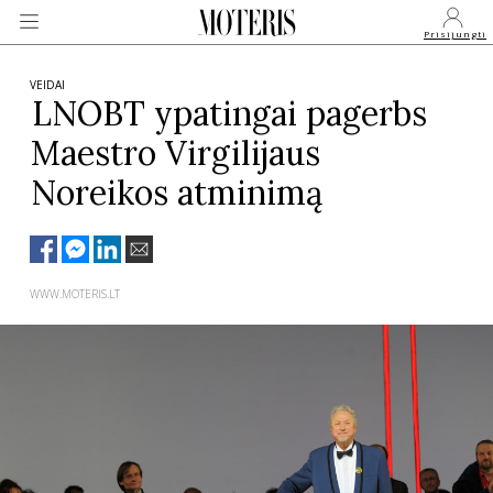
Prisijungti
VEIDAI
LNOBT ypatingai pagerbs
Maestro Virgilijaus
VEIDAI
Noreikos atminimą
MONARCHIJA
MADA
WWW.MOTERIS.LT
GROŽIS
SVEIKATA
APIE MANE