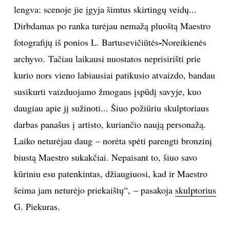
lengva: scenoje jie įgyja šimtus skirtingų veidų...
Dirbdamas po ranka turėjau nemažą pluoštą Maestro
Sekite mus:
-
fotografijų iš ponios L. Bartusevičiūtės
Noreikienės
archyvo. Tačiau laikausi nuostatos neprisirišti prie
kurio nors vieno labiausiai patikusio atvaizdo, bandau
PRENUMERUOK
susikurti vaizduojamo žmogaus įspūdį savyje, kuo
daugiau apie jį sužinoti... Šiuo požiūriu skulptoriaus
NAUJIENLAIŠKĮ
darbas panašus į artisto, kuriančio naują personažą.
Laiko neturėjau daug – norėta spėti parengti bronzinį
biustą Maestro sukakčiai. Nepaisant to, šiuo savo
kūriniu esu patenkintas, džiaugiuosi, kad ir Maestro
Prenumeruodami portalą,
Jūs sutinkate su
taisyklėmis
šeima jam neturėjo priekaištų“, – pasakoja
skulptorius
G. Piekuras.