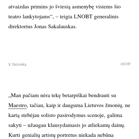
atvaizdas primins jo šviesią asmenybę visiems šio
INTERJERAS
teatro lankytojams“, – teigia LNOBT generalinis
direktorius Jonas Sakalauskas.
NAMAI
VIRTUVĖ
RECEPTAI
V. Noreika
LNOBT
VAIKAI
„Man pačiam nėra tekę betarpiškai bendrauti su
NELAIMĖS
Maestro
, tačiau, kaip ir dauguma Lietuvos žmonių, ne
kartą stebėjau solisto pasirodymus scenoje, galima
KONTAKTAI
sakyti – užaugau klausydamasis jo atliekamų dainų.
PRIVATUMO POLITIKA
Kurti genialių artistų portretus niekada nebūna