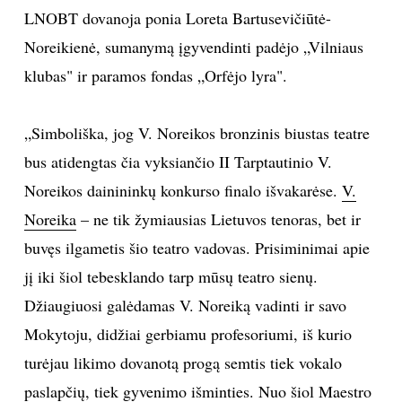
LNOBT dovanoja ponia Loreta Bartusevičiūtė-
TEATRAS
Noreikienė, sumanymą įgyvendinti padėjo „Vilniaus
klubas" ir paramos fondas „Orfėjo lyra".
SPORTAS
FOTOGRAFIJA
„Simboliška, jog V. Noreikos bronzinis biustas teatre
bus atidengtas čia vyksiančio II Tarptautinio V.
MENAS
Noreikos dainininkų konkurso finalo išvakarėse.
V.
Noreika
– ne tik žymiausias Lietuvos tenoras, bet ir
ORAI
buvęs ilgametis šio teatro vadovas. Prisiminimai apie
jį iki šiol tebesklando tarp mūsų teatro sienų.
ĮDOMYBĖS
Džiaugiuosi galėdamas V. Noreiką vadinti ir savo
ISTORIJA
Mokytoju, didžiai gerbiamu profesoriumi, iš kurio
turėjau likimo dovanotą progą semtis tiek vokalo
KNYGOS
paslapčių, tiek gyvenimo išminties. Nuo šiol Maestro