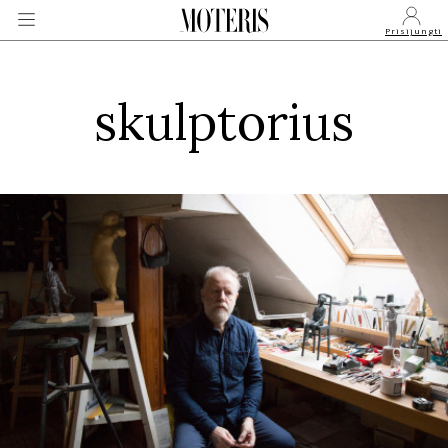
Prisijungti
skulptorius
VEIDAI
MONARCHIJA
MADA
GROŽIS
SVEIKATA
APIE MANE