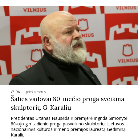
VEIDAI
prieš 4 metus
Šalies vadovai 80-mečio proga sveikina
skulptorių G. Karalių
Prezidentas Gitanas Nausėda ir premjerė Ingrida Šimonytė
80-ojo gimtadienio proga pasveikino skulptorių, Lietuvos
nacionalinės kultūros ir meno premijos laureatą Gediminą
Karalių.