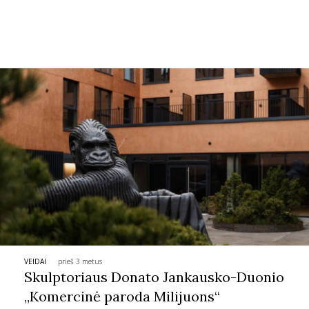
VEIDAI
prieš 3 metus
Skulptoriaus Donato Jankausko-Duonio
„Komercinė paroda Milijuons“