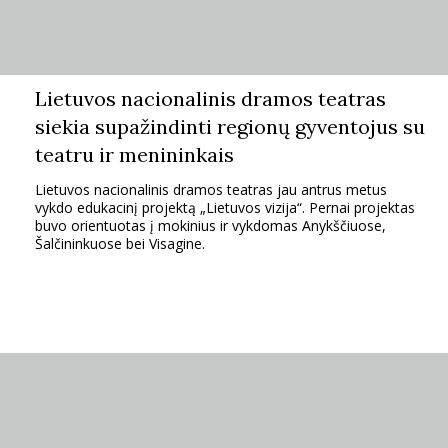
TEATRAS
SPORTAS
Lietuvos nacionalinis dramos teatras
siekia supažindinti regionų gyventojus su
FOTOGRAFIJA
teatru ir menininkais
Lietuvos nacionalinis dramos teatras jau antrus metus
MENAS
vykdo edukacinį projektą „Lietuvos vizija“. Pernai projektas
buvo orientuotas į mokinius ir vykdomas Anykščiuose,
Šalčininkuose bei Visagine.
ORAI
ĮDOMYBĖS
ISTORIJA
KNYGOS