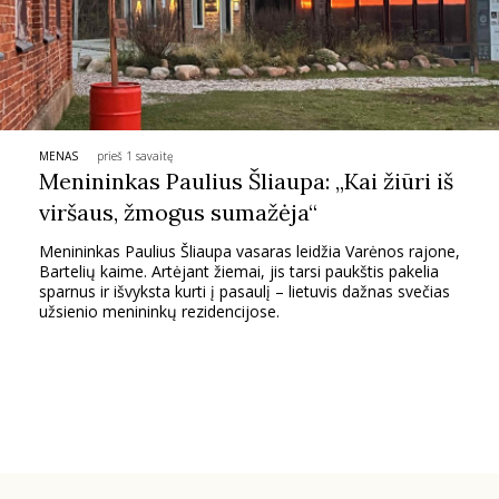
MENAS
prieš 1 savaitę
Menininkas Paulius Šliaupa: „Kai žiūri iš
viršaus, žmogus sumažėja“
Menininkas Paulius Šliaupa vasaras leidžia Varėnos rajone,
Bartelių kaime. Artėjant žiemai, jis tarsi paukštis pakelia
sparnus ir išvyksta kurti į pasaulį – lietuvis dažnas svečias
užsienio menininkų rezidencijose.