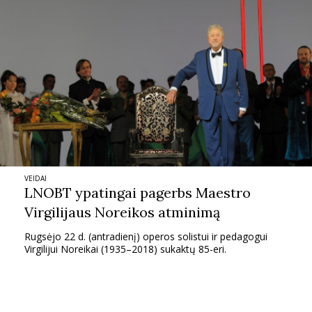
Sekite mus:
PRENUMERUOK
NAUJIENLAIŠKĮ
VEIDAI
LNOBT ypatingai pagerbs Maestro
Virgilijaus Noreikos atminimą
Rugsėjo 22 d. (antradienį) operos solistui ir pedagogui
Prenumeruodami portalą,
Jūs sutinkate su
Virgilijui Noreikai (1935–2018) sukaktų 85-eri.
taisyklėmis