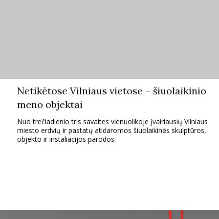
INTERJERAS
NAMAI
VIRTUVĖ
Netikėtose Vilniaus vietose – šiuolaikinio
RECEPTAI
meno objektai
Nuo trečiadienio tris savaites vienuolikoje įvairiausių Vilniaus
VAIKAI
miesto erdvių ir pastatų atidaromos šiuolaikinės skulptūros,
objekto ir instaliacijos parodos.
NELAIMĖS
KONTAKTAI
PRIVATUMO POLITIKA