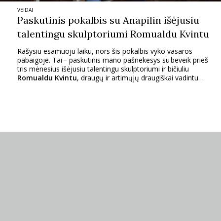
VEIDAI
PSICHOLOGIJA
Paskutinis pokalbis su Anapilin išėjusiu
talentingu skulptoriumi Romualdu Kvintu
HOROSKOPAI
Rašysiu esamuoju laiku, nors šis pokalbis vyko vasaros
pabaigoje. Tai – paskutinis mano pašnekesys su beveik prieš
tris mėnesius išėjusiu talentingu skulptoriumi ir bičiuliu
ASTROLOGIJA
Romualdu Kvintu
, draugų ir artimųjų draugiškai vadintu
Romkiu. Susitikti pokalbio buvome sutarę seniai, bet vis
nepavykdavo. Galiausiai susitikome, nors tądien menininkas
POLITIKA
jautėsi prastai. Tiesa, apie ligas beveik nekalbėjome.
KULTŪRA
LAISVALAIKIS
KINAS
MUZIKA