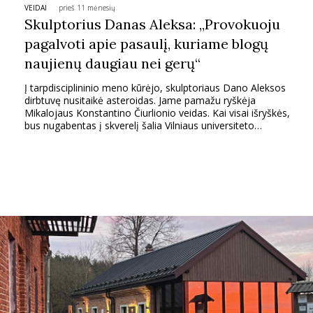
VEIDAI
prieš 11 mėnesių
Skulptorius Danas Aleksa: „Provokuoju
pagalvoti apie pasaulį, kuriame blogų
naujienų daugiau nei gerų“
Į tarpdisciplininio meno kūrėjo, skulptoriaus Dano Aleksos
dirbtuvę nusitaikė asteroidas. Jame pamažu ryškėja
Mikalojaus Konstantino Čiurlionio veidas. Kai visai išryškės,
bus nugabentas į skverelį šalia Vilniaus universiteto
observatorijos M. K. Čiurlionio gatvėje. Kaip tik ten jį
pamatys Vilniaus galerijų savaitgalio lankytojai (AV17)
galerijos kuruotoje programoje „Liminalumas“.