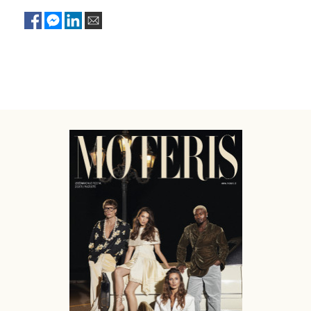
Sekite mus:
PRENUMERUOK
NAUJIENLAIŠKĮ
Prenumeruodami portalą,
Jūs sutinkate su
taisyklėmis