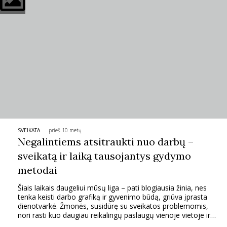
INTERJERAS
NAMAI
VIRTUVĖ
RECEPTAI
VAIKAI
SVEIKATA
prieš 10 metų
Negalintiems atsitraukti nuo darbų –
sveikatą ir laiką tausojantys gydymo
NELAIMĖS
metodai
KONTAKTAI
Šiais laikais daugeliui mūsų liga – pati blogiausia žinia, nes
tenka keisti darbo grafiką ir gyvenimo būdą, griūva įprasta
dienotvarkė. Žmonės, susidūrę su sveikatos problemomis,
nori rasti kuo daugiau reikalingų paslaugų vienoje vietoje ir
PRIVATUMO POLITIKA
kuo greičiau tas problemas išspręsti.