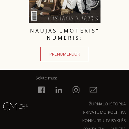
NAUJAS „MOTERIS“
NUMERIS:
PRENUMERUOK
Sekite mus:
ŽURNALO ISTORIJA
PRIVATUMO POLITIKA
KONKURSŲ TAISYKLĖS
KONTAKTAI
KARJERA