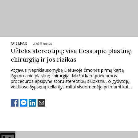
TEATRAS
SPORTAS
APIE MANE
prieš 9 metus
FOTOGRAFIJA
Užteks stereotipų: visa tiesa apie plastinę
chirurgiją ir jos rizikas
MENAS
Atgavus Nepriklausomybę Lietuvoje žmonės pirmą kartą
išgirdo apie plastinę chirurgiją. Mažai kam prieinamos
ORAI
procedūros apsipynė storu stereotipų sluoksniu, o gydytojų
veiduose šypseną keliantys mitai visuomenėje priimami kaip
gryniausia tiesa.
ĮDOMYBĖS
ISTORIJA
KNYGOS