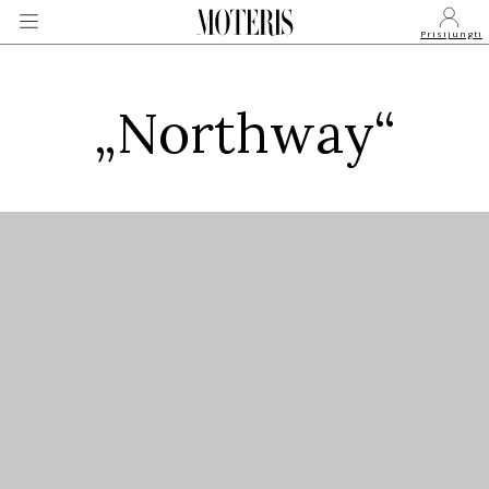
Prisijungti
„Northway“
VEIDAI
MONARCHIJA
MADA
GROŽIS
SVEIKATA
APIE MANE