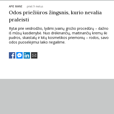
APIE MANE
prieš 9 metus
PSICHOLOGIJA
Odos priežiūros žingsnis, kurio nevalia
praleisti
HOROSKOPAI
Rytai prie veidrodžio, lydimi įvairių grožio procedūrų – dažno
iš mūsų kasdienybė. Nuo drėkinančių, maitinančių kremų iki
ASTROLOGIJA
pudros, skaistalų ir kitų kosmetikos priemonių – rodos, savo
odos puoselėjimui laiko negailime.
POLITIKA
KULTŪRA
LAISVALAIKIS
KINAS
MUZIKA