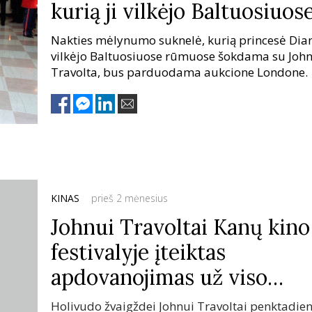
kurią ji vilkėjo Baltuosiuos
rūmuose šokdama su J.
Nakties mėlynumo suknelė, kurią princesė Dia
Travolta
vilkėjo Baltuosiuose rūmuose šokdama su Joh
Travolta, bus parduodama aukcione Londone.
KINAS
prieš 2 mėnesius
Johnui Travoltai Kanų kino
festivalyje įteiktas
apdovanojimas už viso
gyvenimo nuopelnus
Holivudo žvaigždei Johnui Travoltai penktadien