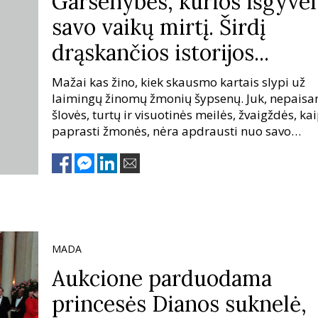
Garsenybės, kurios išgyve
savo vaikų mirtį. Širdį
drąskančios istorijos...
Mažai kas žino, kiek skausmo kartais slypi už
laimingų žinomų žmonių šypsenų. Juk, nepaisa
šlovės, turtų ir visuotinės meilės, žvaigždės, kai
paprasti žmonės, nėra apdrausti nuo savo
artimiausių žmonių netekčių.
MADA
Aukcione parduodama
princesės Dianos suknelė,