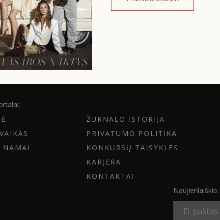
rtalai:
LĖ
ŽURNALO ISTORIJA
VAIKAS
PRIVATUMO POLITIKA
 NAMAI
KONKURSŲ TAISYKLĖS
KARJERA
KONTAKTAI
Naujienlaiški