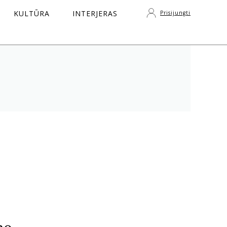
KULTŪRA
INTERJERAS
Prisijungti
S