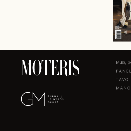
Mūsų po
PANE
TAVO 
MANO