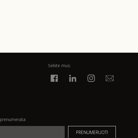
Sekite mus:
o prenumerata