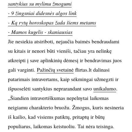
santykius su mylimu žmogumi
TEATRAS
- 9 žingsniai didesnės algos link
- Ką rytų horoskopas žada šiems metams
SPORTAS
- Mamos kugelis - skaniausias
Jie nesiekia atsiriboti, nejaučia baimės bendraudami
FOTOGRAFIJA
su kitais ir nenori būti vieniši, tačiau yra nelinkę
atkreipti į save aplinkinių dėmesį ir bendravimas juos
MENAS
gali varginti.
Pažinčių svetainė
flirtas.lt dalinasi
ORAI
patarimais intravertams, kaip sėkmingai užmegzti ir
išpuoselėti santykius neprarandant savo
unikalumo
.
ĮDOMYBĖS
„Šiandien intravertiškumas nepelnytai laikomas
neigiamu charakterio bruožu. Žmogus, kuris nesineria
ISTORIJA
iš kailio, kad visiems patiktų, pritaptų ir būtų
populiarus, laikomas keistuoliu. Tai nėra teisinga.
KNYGOS