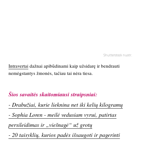
PSICHOLOGIJA
HOROSKOPAI
ASTROLOGIJA
Shutterstock nuotr.
POLITIKA
Intravertai
dažnai apibūdinami kaip užsidarę ir bendrauti
nemėgstantys žmonės, tačiau tai nėra tiesa.
KULTŪRA
Šios savaitės skaitomiausi straipsniai:
LAISVALAIKIS
- Drabužiai, kurie lieknina net iki kelių kilogramų
- Sophia Loren - meilė vedusiam vyrui, patirtas
KINAS
persileidimas ir „viešnagė“ už grotų
- 20 taisyklių, kurios padės išsaugoti ir pagerinti
MUZIKA