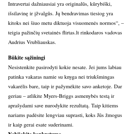
Intravertai dažniausiai yra originalūs, kūrybiški,
INTERJERAS
išsilavinę ir įžvalgūs. Jų bendravimas tiesiog yra
kitoks nei šiuo metu diktuoja visuomenės normos“, –
NAMAI
teigia pažinčių svetainės flirtas.lt rinkodaros vadovas
Audrius Vrubliauskas.
VIRTUVĖ
Būkite sąžiningi
RECEPTAI
Nesistenkite pasirodyti kokie nesate. Jei jums labiau
patinka vakaras namie su knyga nei triukšmingas
VAIKAI
vakarėlis bare, taip ir pažymėkite savo anketoje. Dar
NELAIMĖS
geriau – atlikite Myers-Briggs asmenybės testą ir
aprašydami save nurodykite rezultatą. Taip kitiems
KONTAKTAI
nariams padėsite lengviau suprasti, koks Jūs žmogus
ir kaip gerai esate suderinami.
PRIVATUMO POLITIKA
Nebijokite konkretumo