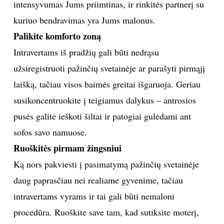
intensyvumas Jums priimtinas, ir rinkitės partnerį su
kuriuo bendravimas yra Jums malonus.
Palikite komforto zoną
Intravertams iš pradžių gali būti nedrąsu
užsiregistruoti pažinčių svetainėje ar parašyti pirmąjį
laišką, tačiau visos baimės greitai išgaruoja. Geriau
susikoncentruokite į teigiamus dalykus – antrosios
pusės galite ieškoti šiltai ir patogiai gulėdami ant
sofos savo namuose.
Ruoškitės pirmam žingsniui
Ką nors pakviesti į pasimatymą pažinčių svetainėje
daug paprasčiau nei realiame gyvenime, tačiau
intravertams vyrams ir tai gali būti nemaloni
procedūra. Ruoškite save tam, kad sutiksite moterį,