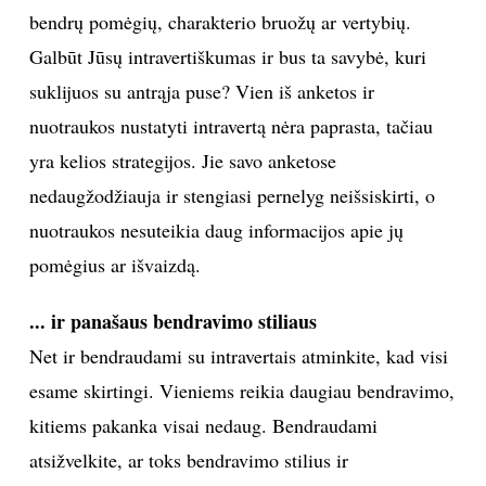
bendrų pomėgių, charakterio bruožų ar vertybių.
Galbūt Jūsų intravertiškumas ir bus ta savybė, kuri
suklijuos su antrąja puse? Vien iš anketos ir
nuotraukos nustatyti intravertą nėra paprasta, tačiau
yra kelios strategijos. Jie savo anketose
nedaugžodžiauja ir stengiasi pernelyg neišsiskirti, o
nuotraukos nesuteikia daug informacijos apie jų
pomėgius ar išvaizdą.
... ir panašaus bendravimo stiliaus
Net ir bendraudami su intravertais atminkite, kad visi
esame skirtingi. Vieniems reikia daugiau bendravimo,
kitiems pakanka visai nedaug. Bendraudami
atsižvelkite, ar toks bendravimo stilius ir