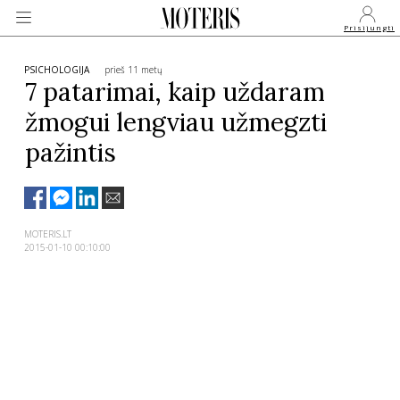
Prisijungti
PSICHOLOGIJA
prieš 11 metų
7 patarimai, kaip uždaram
žmogui lengviau užmegzti
VEIDAI
pažintis
MONARCHIJA
MADA
MOTERIS.LT
2015-01-10 00:10:00
GROŽIS
SVEIKATA
APIE MANE