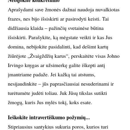
Aprašydami save žmonės dažnai naudoja nuvalkiotas
Sekite mus:
frazes, nes bijo išsiskirti ar pasirodyti keisti. Tai
didžiausia klaida – pažinčių svetainėse būtina
išsiskirti. Parašykite, ką mėgstate veikti ir kas Jus
PRENUMERUOK
domina, nebijokite pasidalinti, kad dešimt kartų
žiūrėjote „Žvaigždžių karus“, perskaitėte visas Johno
Irvingo knygas ar užsimerkę galite iškepti antį
NAUJIENLAIŠKĮ
įmantriame padaže. Jei kažką tai atstums,
nesijaudinkite – jūs paprasčiausiai nesuderinami ir
turėtumėte judėti toliau. Juk Jūsų tikslas sutikti
Prenumeruodami portalą,
žmogų, kuris Jus mylės tokį, koks esate.
Jūs sutinkate su
taisyklėmis
Ieškokite intravertiškumo požymių...
Stipriausius santykius sukuria poros, kurios turi