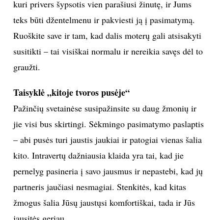
kuri privers šypsotis vien parašiusi žinutę, ir Jums
teks būti džentelmenu ir pakviesti ją į pasimatymą.
Ruoškite save ir tam, kad dalis moterų gali atsisakyti
susitikti – tai visiškai normalu ir nereikia savęs dėl to
graužti.
Taisyklė „kitoje tvoros pusėje“
Pažinčių svetainėse susipažinsite su daug žmonių ir
jie visi bus skirtingi. Sėkmingo pasimatymo paslaptis
– abi pusės turi jaustis jaukiai ir patogiai vienas šalia
kito. Intravertų dažniausia klaida yra tai, kad jie
pernelyg pasineria į savo jausmus ir nepastebi, kad jų
partneris jaučiasi nesmagiai. Stenkitės, kad kitas
žmogus šalia Jūsų jaustųsi komfortiškai, tada ir Jūs
jausitės geriau.