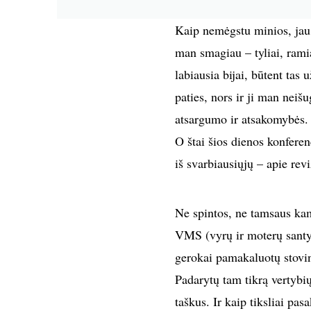
Kaip nemėgstu minios, jau e
man smagiau – tyliai, rami
labiausia bijai, būtent tas u
paties, nors ir ji man nei
atsargumo ir atsakomybės.
O štai šios dienos konferen
iš svarbiausiųjų – apie revi
Ne spintos, ne tamsaus kam
VMS (vyrų ir moterų santyk
gerokai pamakaluotų stovint
Padarytų tam tikrą vertybių 
taškus. Ir kaip tiksliai pas