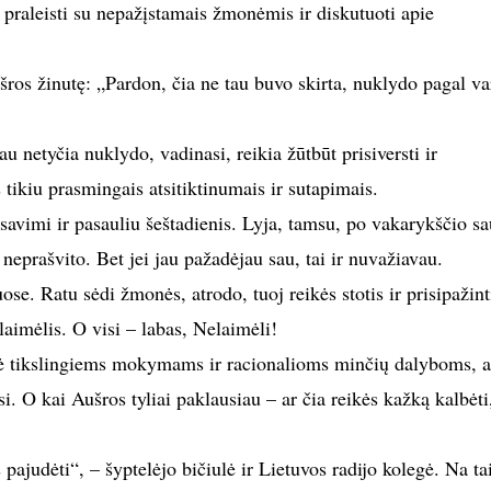
 praleisti su nepažįstamais žmonėmis ir diskutuoti apie
šros žinutę: „Pardon, čia ne tau buvo skirta, nuklydo pagal v
au netyčia nuklydo, vadinasi, reikia žūtbūt prisiversti ir
s tikiu prasmingais atsitiktinumais ir sutapimais.
u savimi ir pasauliu šeštadienis. Lyja, tamsu, po vakarykščio sa
neprašvito. Bet jei jau pažadėjau sau, tai ir nuvažiavau.
ose. Ratu sėdi žmonės, atrodo, tuoj reikės stotis ir prisipažint
laimėlis. O visi – labas, Nelaimėli!
kė tikslingiems mokymams ir racionalioms minčių dalyboms, a
si. O kai Aušros tyliai paklausiau – ar čia reikės kažką kalbėti
ajudėti“, – šyptelėjo bičiulė ir Lietuvos radijo kolegė. Na ta