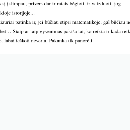
kį įklimpau, privers dar ir ratais bėgioti, ir vaizduoti, jog
ioje istorijoje...
iauriai patinka ir, jei būčiau stipri matematikoje, gal būčiau ne
 bet… Šiaip ar taip gyvenimas pakiša tai, ko reikia ir kada reik
net labai ieškoti neverta. Pakanka tik panorėti.