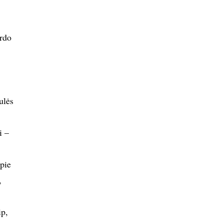
ardo
ulės
i –
pie
,
ip,