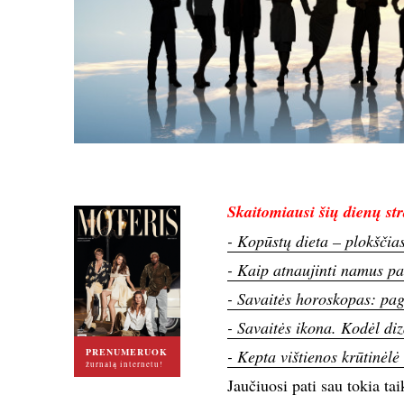
Skaitomiausi šių dienų str
- Kopūstų dieta – plokščia
- Kaip atnaujinti namus pa
- Savaitės horoskopas: pag
- Savaitės ikona. Kodėl di
PRENUMERUOK
- Kepta vištienos krūtinėlė
žurnalą internetu!
Jaučiuosi pati sau tokia ta