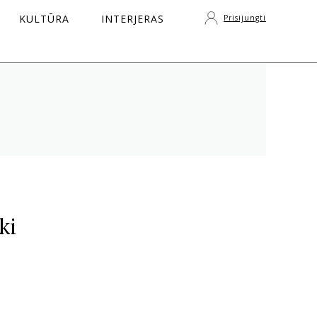
KULTŪRA
INTERJERAS
Prisijungti
S
ki