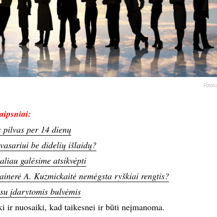
Fotoli
aipsniai:
s pilvas per 14 dienų
vasariui be didelių išlaidų?
aliau galėsime atsikvėpti
zainerė A. Kuzmickaitė nemėgsta ryškiai rengtis?
 su įdarytomis bulvėmis
iki ir nuosaiki, kad taikesnei ir būti neįmanoma.