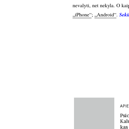
nevalyti, net nekyla. O kaip
„iPhone“
;
„Android“
.
Seki
API
Psi
Kalu
kas