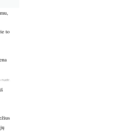
imu,
ie to
iena
a nuotr.
iš
ežius
 jų