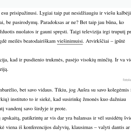
su prisipažinusi. Lygiai taip pat nesidžiaugiu ir viešu kalbėj
ai, be pasirodymų. Paradoksas ar ne? Bet taip jau būna, ko
žduotis nuolatos ir gauni spręsti. Taigi televizija irgi truputį pr
šugdė meilės beatodairiškam
viešinimuisi
. Atvirkščiai – įpūtė
cija, kad ir pusdienio trukmės, pasėjo visokių minčių. Ir va v
ziją.
Fotoli
barėlio, bet savo vidaus. Tikiu, jog Aušra su savo kolegėmis 
ių) instituto to ir siekė, kad susirinkę žmonės kuo dažniau
į vandenį savo širdyje ir prote.
apskaitą, patikrintų ar vis dar yra balansas ir vėl susidėtų švi
akė viena iš konferencijos dalyvių, klausimas – valyti dantis ar