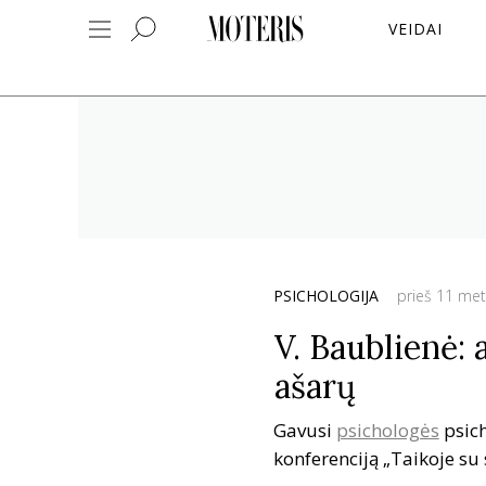
VEIDAI
PSICHOLOGIJA
prieš 11 me
V. Baublienė: 
ašarų
Gavusi
psichologės
psic
konferenciją „Taikoje su 