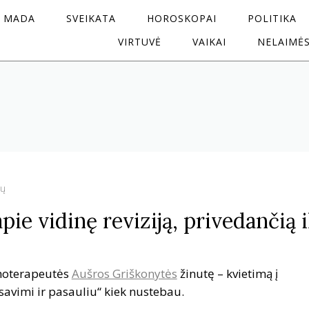
MADA
SVEIKATA
HOROSKOPAI
POLITIKA
VIRTUVĖ
VAIKAI
NELAIMĖ
tų
apie vidinę reviziją, privedančią i
hoterapeutės
Aušros Griškonytės
žinutę – kvietimą į
savimi ir pasauliu“ kiek nustebau.