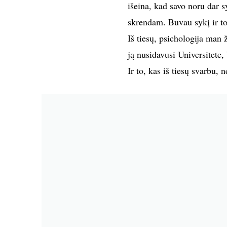
išeina, kad savo noru dar sy
skrendam. Buvau sykį ir tok
Iš tiesų, psichologija man ž
ją nusidavusi Universitete,
Ir to, kas iš tiesų svarbu, 