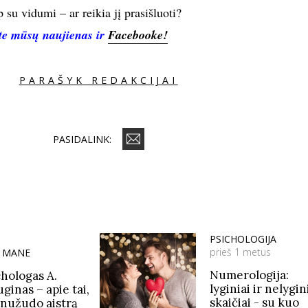
 su vidumi – ar reikia jį prasišluoti?
te mūsų naujienas ir
Facebooke!
PARAŠYK REDAKCIJAI
PASIDALINK:
PSICHOLOGIJA
prieš 1 metus
E MANE
Numerologija:
chologas A.
lyginiai ir nelygin
ginas – apie tai,
skaičiai - su kuo
 nužudo aistrą