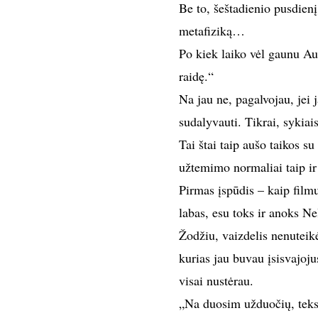
Be to, šeštadienio pusdienį
metafiziką…
Po kiek laiko vėl gaunu Au
raidę.“
Na jau ne, pagalvojau, jei j
sudalyvauti. Tikrai, sykiai
Tai štai taip aušo taikos s
užtemimo normaliai taip ir 
Pirmas įspūdis – kaip filmu
labas, esu toks ir anoks Ne
Žodžiu, vaizdelis nenutei
kurias jau buvau įsisvajoju
visai nustėrau.
„Na duosim užduočių, teks p