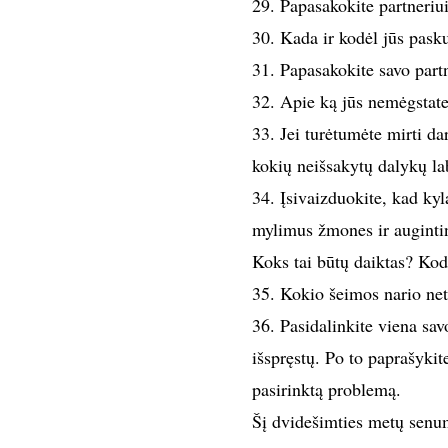
29. Papasakokite partneriu
30. Kada ir kodėl jūs pasku
31. Papasakokite savo partn
32. Apie ką jūs nemėgstate
33. Jei turėtumėte mirti da
kokių neišsakytų dalykų la
34. Įsivaizduokite, kad kyl
mylimus žmones ir augintini
Koks tai būtų daiktas? Kod
35. Kokio šeimos nario net
36. Pasidalinkite viena sav
išspręstų. Po to paprašykite
pasirinktą problemą.
Šį dvidešimties metų senu