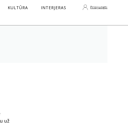
KULTŪRA
INTERJERAS
Prisijungti
S
ė
au už