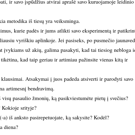
pati, ir savo įspūdžius atvirai aprašė savo kuruojamoje leidinio
ia metodika iš tiesų yra veiksminga.
us, kurie padės ir jums atlikti savo eksperimentą ir patikrint
liausiu vyriškiu aplinkoje. Jei pasiseks, po pusmečio jaunaved
 įvykiams už akių, galima pasakyti, kad tai tiesiog nebloga i
 tikėtina, kad taip geriau ir artimiau pažinsite vienas kitą ir
 klausimai. Atsakymai į juos padeda atsiverti ir parodyti savo
na artimesnį bendravimą.
iš visų pasaulio žmonių, ką pasikviestumėte pietų į svečius?
 Kokioje srityje?
-a) iš anksto pasirepetuojate, ką sakysite? Kodėl?
la diena?