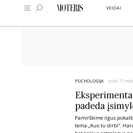
VEIDAI
PSICHOLOGIJA
prieš 11 me
Eksperimentas,
padeda įsimyl
Pamirškime ilgus pokalbi
tema „Kuo tu dirbi“. Har