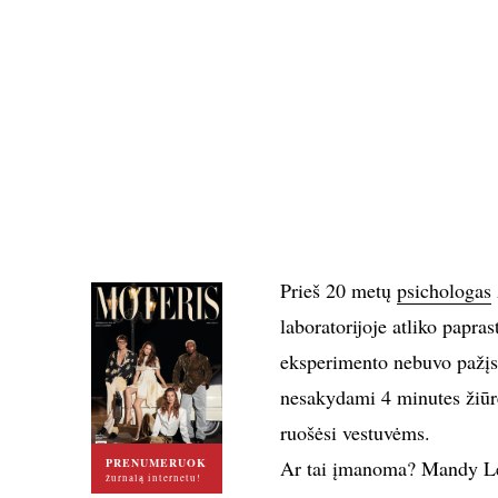
Prieš 20 metų
psichologas
laboratorijoje atliko papra
eksperimento nebuvo pažįsta
nesakydami 4 minutes žiūrė
ruošėsi vestuvėms.
PRENUMERUOK
Ar tai įmanoma? Mandy Len
žurnalą internetu!