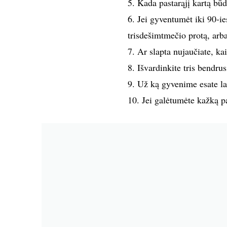
5. Kada pastarąjį kartą bū
6. Jei gyventumėt iki 90-ie
trisdešimtmečio protą, arb
7. Ar slapta nujaučiate, ka
8. Išvardinkite tris bendrus
9. Už ką gyvenime esate la
10. Jei galėtumėte kažką pa