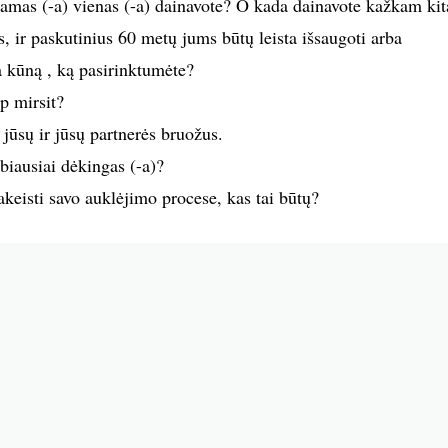
damas (-a) vienas (-a) dainavote? O kada dainavote kažkam ki
s, ir paskutinius 60 metų jums būtų leista išsaugoti arba
a kūną , ką pasirinktumėte?
ip mirsit?
 jūsų ir jūsų partnerės bruožus.
biausiai dėkingas (-a)?
keisti savo auklėjimo procese, kas tai būtų?