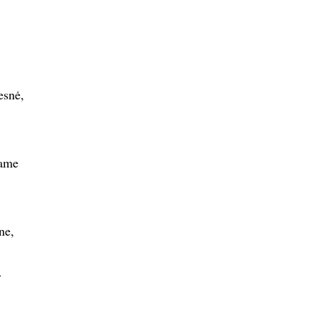
esnė,
iame
ne,
r