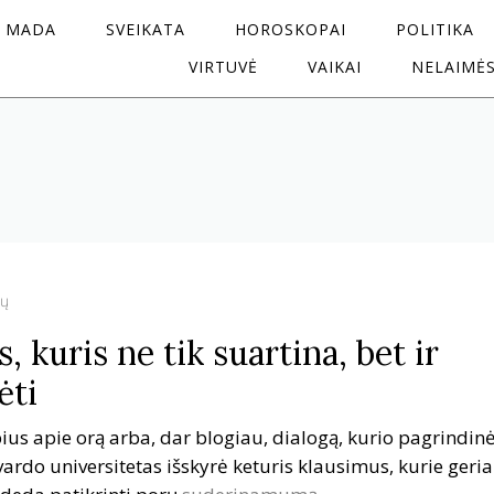
MADA
SVEIKATA
HOROSKOPAI
POLITIKA
VIRTUVĖ
VAIKAI
NELAIMĖ
tų
 kuris ne tik suartina, bet ir
ėti
us apie orą arba, dar blogiau, dialogą, kurio pagrindin
vardo universitetas išskyrė keturis klausimus, kurie geri