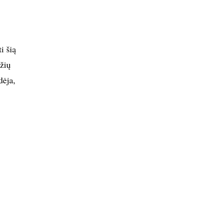
i šią
žių
dėja,