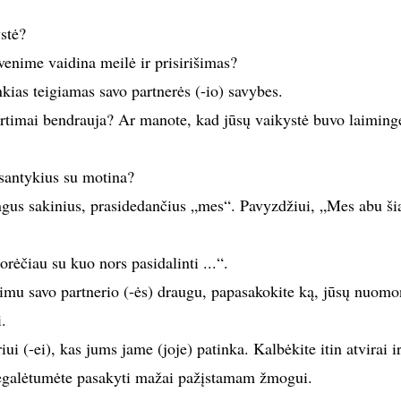
stė?
enime vaidina meilė ir prisirišimas?
nkias teigiamas savo partnerės (-io) savybes.
artimai bendrauja? Ar manote, kad jūsų vaikystė buvo laiming
 santykius su motina?
singus sakinius, prasidedančius „mes“. Pavyzdžiui, „Mes abu š
orėčiau su kuo nors pasidalinti ...“.
rtimu savo partnerio (-ės) draugu, papasakokite ką, jūsų nuomo
i.
ui (-ei), kas jums jame (joje) patinka. Kalbėkite itin atvirai i
 negalėtumėte pasakyti mažai pažįstamam žmogui.