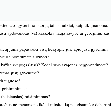
kite savo gyvenimo istoriją taip smulkiai, kaip tik įmanoma.
usti apdovanotas (-a) kažkokia nauja savybe ar gebėjimu, kas 
galėtų jums papasakoti visą tiesą apie jus, apie jūsų gyvenimą,
 apie ką norėtumėte sužinoti?
e kažką svajojęs (-usi)? Kodėl savo svajonės neįgyvendinote?
ekimas jūsų gyvenime?
e drauguose?
ų prisiminimas?
(baisiausias) prisiminimas?
praėjus nė metams netikėtai mirsite, ką pakeistumėte dabarti