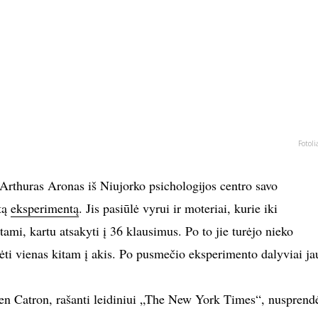
Fotoli
Arthuras Aronas iš Niujorko psichologijos centro savo
stą
eksperimentą
. Jis pasiūlė vyrui ir moteriai, kurie iki
mi, kartu atsakyti į 36 klausimus. Po to jie turėjo nieko
ti vienas kitam į akis. Po pusmečio eksperimento dalyviai ja
 Catron, rašanti leidiniui „The New York Times“, nusprend