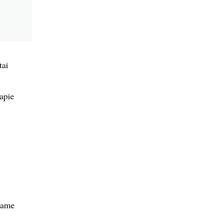
tai
 apie
niame