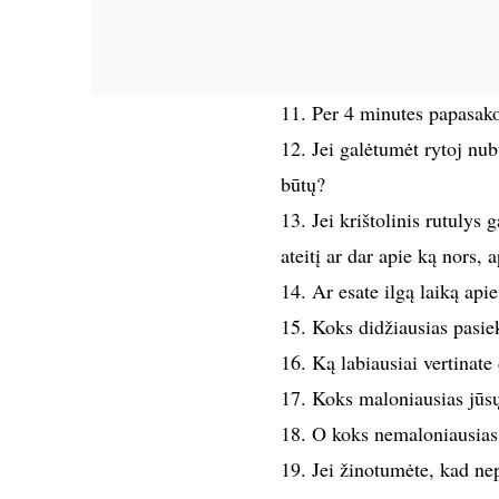
11. Per 4 minutes papasako
12. Jei galėtumėt rytoj nub
būtų?
13. Jei krištolinis rutulys 
ateitį ar dar apie ką nors,
14. Ar esate ilgą laiką api
15. Koks didžiausias pasi
16. Ką labiausiai vertinat
17. Koks maloniausias jūs
18. O koks nemaloniausias 
19. Jei žinotumėte, kad ne