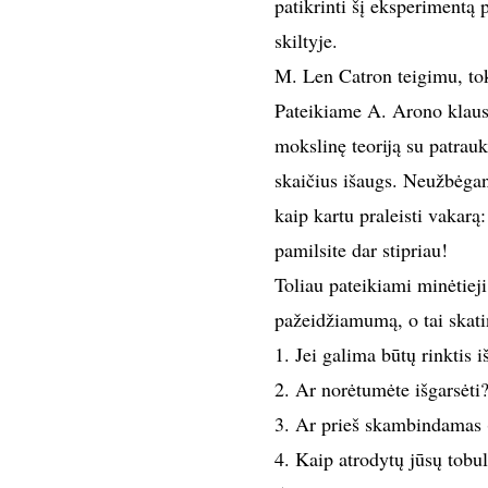
patikrinti šį eksperimentą 
skiltyje.
M. Len Catron teigimu, tok
Pateikiame A. Arono klausim
mokslinę teoriją su patrauk
skaičius išaugs. Neužbėgant
kaip kartu praleisti vakarą:
pamilsite dar stipriau!
Toliau pateikiami minėtieji
pažeidžiamumą, o tai skati
1. Jei galima būtų rinktis 
2. Ar norėtumėte išgarsėti?
3. Ar prieš skambindamas (
4. Kaip atrodytų jūsų tobu