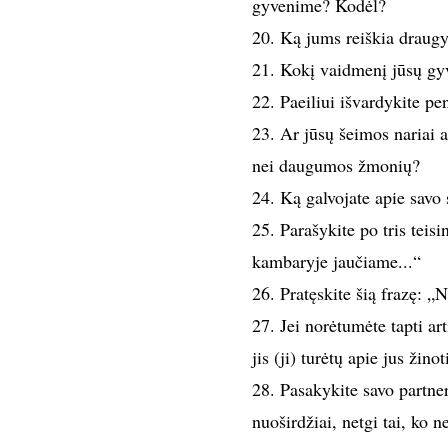
gyvenime? Kodėl?
20. Ką jums reiškia draugy
21. Kokį vaidmenį jūsų gyv
22. Paeiliui išvardykite pe
23. Ar jūsų šeimos nariai 
nei daugumos žmonių?
24. Ką galvojate apie savo
25. Parašykite po tris tei
kambaryje jaučiame...“
26. Pratęskite šią frazę: „N
27. Jei norėtumėte tapti a
jis (ji) turėtų apie jus žinot
28. Pasakykite savo partneri
nuoširdžiai, netgi tai, ko