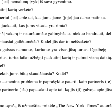
i (-ei) nemalonų įvykį iš savo gyvenimo.
tinį kartą verkėte?
eriui (-ei) apie tai, kas jums jame (joje) jau dabar patinka.
 juokauti, kas jums visada yra rimta?
r šį vakarą ir neturėtumėte galimybės su niekuo bendrauti, dėl
biausiai gailėtumėtės? Kodėl jūs dar to neišsakėte?
a gaisras namuose, kuriuose yra visas jūsų turtas. Išgelbėję
us, turite laiko užbėgti paskutinį kartą ir paimti vieną daiktą
ėl?
ektis jums būtų skaudžiausia? Kodėl?
o asmenine problema ir paprašykite patarti, kaip partneris (-ė)
 partnerio (-ės) papasakoti apie tai, ką jis (ji) galvoja apie jūs
mo sąrašą iš užmaršties prikėlė „The New York Times“ autorė