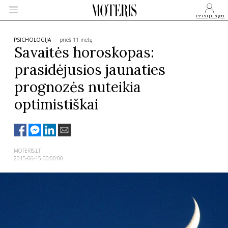
Prisijungti
PSICHOLOGIJA
prieš 11 metų
Savaitės horoskopas:
prasidėjusios jaunaties
VEIDAI
prognozės nuteikia
optimistiškai
MONARCHIJA
MADA
MOTERIS.LT
2015-06-15 00:00:00
GROŽIS
SVEIKATA
APIE MANE