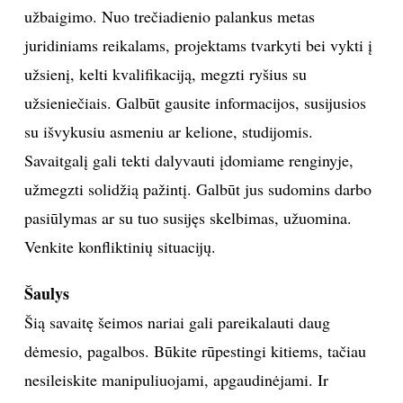
užbaigimo. Nuo trečiadienio palankus metas
juridiniams reikalams, projektams tvarkyti bei vykti į
užsienį, kelti kvalifikaciją, megzti ryšius su
užsieniečiais. Galbūt gausite informacijos, susijusios
su išvykusiu asmeniu ar kelione, studijomis.
Savaitgalį gali tekti dalyvauti įdomiame renginyje,
užmegzti solidžią pažintį. Galbūt jus sudomins darbo
pasiūlymas ar su tuo susijęs skelbimas, užuomina.
Venkite konfliktinių situacijų.
Šaulys
Šią savaitę šeimos nariai gali pareikalauti daug
dėmesio, pagalbos. Būkite rūpestingi kitiems, tačiau
nesileiskite manipuliuojami, apgaudinėjami. Ir