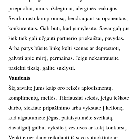
priepuoliai, ūmūs uždegimai, alerginės reakcijos.
Svarbu rasti kompromisą, bendraujant su oponentais,
konkurentais. Gali būti, kad įsimylėsite. Savaitgalį jus
šiek tiek gali užgauti partnerio priekaištai, pavydas.
Arba patys būsite linkę kelti scenas ar depresuoti,
galvoti apie mirtį, permainas. Jeigu nekantrausite
pasiekti tikslą, galite suklysti.
Vandenis
Šią savaitę jums kaip oro reikės aplodismentų,
komplimentų, meilės. Tikriausiai seksis, jeigu ieškote
darbo, siekiate pripažinimo arba vykstate į kelionę,
kad atgautumėte jėgas, pataisytumėte sveikatą.
Savaitgalį galbūt vyksite į vestuves ar kokį konkursą.
Venkite per daug reikalauti iš savo sutuoktinio ar