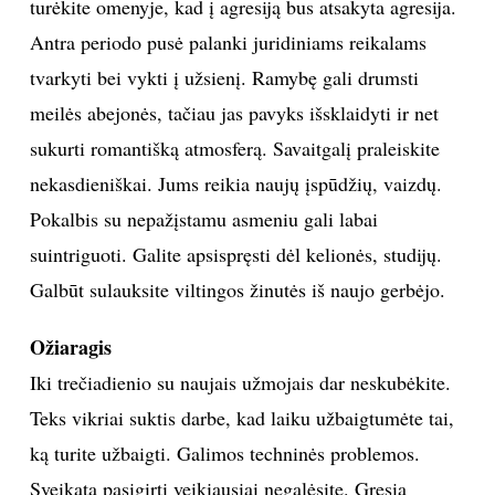
turėkite omenyje, kad į agresiją bus atsakyta agresija.
Antra periodo pusė palanki juridiniams reikalams
tvarkyti bei vykti į užsienį. Ramybę gali drumsti
meilės abejonės, tačiau jas pavyks išsklaidyti ir net
sukurti romantišką atmosferą. Savaitgalį praleiskite
nekasdieniškai. Jums reikia naujų įspūdžių, vaizdų.
Pokalbis su nepažįstamu asmeniu gali labai
suintriguoti. Galite apsispręsti dėl kelionės, studijų.
Galbūt sulauksite viltingos žinutės iš naujo gerbėjo.
Ožiaragis
Iki trečiadienio su naujais užmojais dar neskubėkite.
Teks vikriai suktis darbe, kad laiku užbaigtumėte tai,
ką turite užbaigti. Galimos techninės problemos.
Sveikata pasigirti veikiausiai negalėsite. Gresia