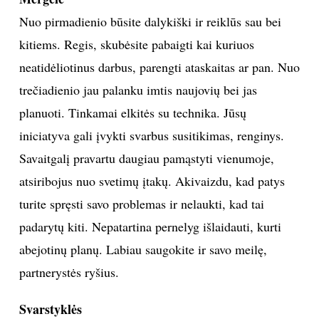
Nuo pirmadienio būsite dalykiški ir reiklūs sau bei
kitiems. Regis, skubėsite pabaigti kai kuriuos
neatidėliotinus darbus, parengti ataskaitas ar pan. Nuo
trečiadienio jau palanku imtis naujovių bei jas
planuoti. Tinkamai elkitės su technika. Jūsų
iniciatyva gali įvykti svarbus susitikimas, renginys.
Savaitgalį pravartu daugiau pamąstyti vienumoje,
atsiribojus nuo svetimų įtakų. Akivaizdu, kad patys
turite spręsti savo problemas ir nelaukti, kad tai
padarytų kiti. Nepatartina pernelyg išlaidauti, kurti
abejotinų planų. Labiau saugokite ir savo meilę,
partnerystės ryšius.
Svarstyklės