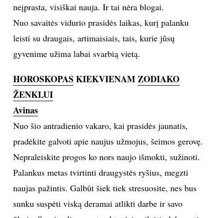
neįprasta, visiškai nauja. Ir tai nėra blogai.
INTERJERAS
Nuo savaitės vidurio prasidės laikas, kurį palanku
leisti su draugais, artimaisiais, tais, kurie jūsų
NAMAI
gyvenime užima labai svarbią vietą.
VIRTUVĖ
HOROSKOPAS
KIEKVIENAM
ZODIAKO
ŽENKLUI
RECEPTAI
Avinas
Nuo šio antradienio vakaro, kai prasidės jaunatis,
VAIKAI
pradėkite galvoti apie naujus užmojus, šeimos gerovę.
NELAIMĖS
Nepraleiskite progos ko nors naujo išmokti, sužinoti.
Palankus metas tvirtinti draugystės ryšius, megzti
KONTAKTAI
naujas pažintis. Galbūt šiek tiek stresuosite, nes bus
sunku suspėti viską deramai atlikti darbe ir savo
PRIVATUMO POLITIKA