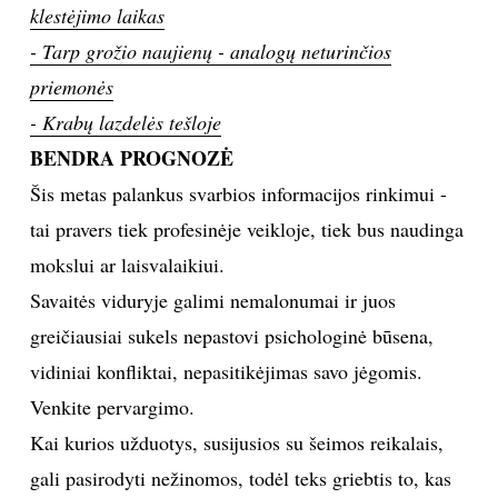
klestėjimo laikas
TEATRAS
- Tarp grožio naujienų - analogų neturinčios
priemonės
SPORTAS
- Krabų lazdelės tešloje
BENDRA PROGNOZĖ
FOTOGRAFIJA
Šis metas palankus svarbios informacijos rinkimui -
MENAS
tai pravers tiek profesinėje veikloje, tiek bus naudinga
mokslui ar laisvalaikiui.
ORAI
Savaitės viduryje galimi nemalonumai ir juos
greičiausiai sukels nepastovi psichologinė būsena,
ĮDOMYBĖS
vidiniai konfliktai, nepasitikėjimas savo jėgomis.
Venkite pervargimo.
ISTORIJA
Kai kurios užduotys, susijusios su šeimos reikalais,
KNYGOS
gali pasirodyti nežinomos, todėl teks griebtis to, kas