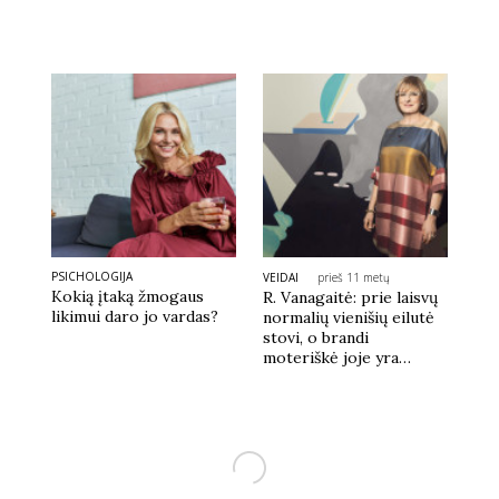
PSICHOLOGIJA
VEIDAI
prieš 11 metų
Kokią įtaką žmogaus
R. Vanagaitė: prie laisvų
likimui daro jo vardas?
normalių vienišių eilutė
stovi, o brandi
moteriškė joje yra
paskutinė