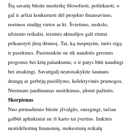
Šią savaitę būsite nusiteikę filosofuoti, politikuoti, o
gal ir aršiai konkuruoti dėl projekto finansavimo,
norimos studijų vietos ar kt. Švietimo, mokslo,
užsienio reikalai, teisinės aktualijos gali rimtai
prikaustyti jūsų dėmesį. Tai, ką nuspręsite, turės eigą
ir pasekmes. Pasistenkite ne tik naudotis geromis
progomis bei kitų palankumu, o ir patys būti naudingi
bei atsakingi. Savaitgalį neatsisakykite šaunaus
draugų ar gerbėjų pasiūlymo, kolektyvinės pramogos.
Nusimato jaudinamas susitikimas, įdomi pažintis.
Skorpionas
Nuo pirmadienio būsite įžvalgūs, energingi, tačiau
galbūt aplinkiniai ne iš karto tai įvertins. Imkitės
neatidėliotinų finansinių, mokestinių reikalų