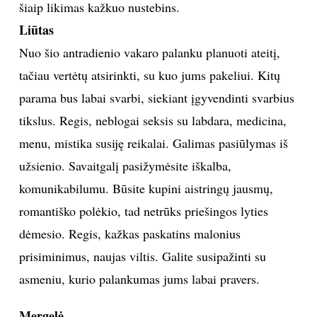
šiaip likimas kažkuo nustebins.
Liūtas
Nuo šio antradienio vakaro palanku planuoti ateitį,
tačiau vertėtų atsirinkti, su kuo jums pakeliui. Kitų
parama bus labai svarbi, siekiant įgyvendinti svarbius
tikslus. Regis, neblogai seksis su labdara, medicina,
menu, mistika susiję reikalai. Galimas pasiūlymas iš
užsienio. Savaitgalį pasižymėsite iškalba,
komunikabilumu. Būsite kupini aistringų jausmų,
romantiško polėkio, tad netrūks priešingos lyties
dėmesio. Regis, kažkas paskatins malonius
prisiminimus, naujas viltis. Galite susipažinti su
asmeniu, kurio palankumas jums labai pravers.
Mergelė