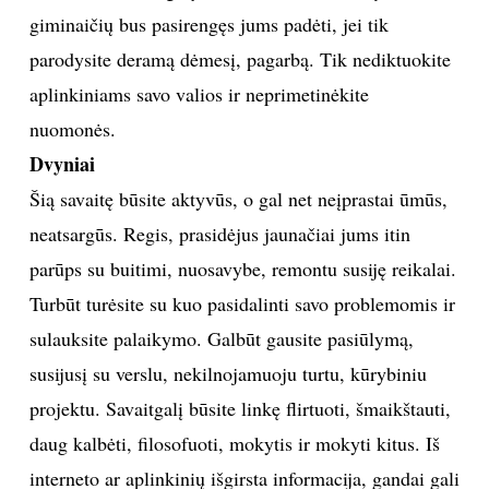
giminaičių bus pasirengęs jums padėti, jei tik
parodysite deramą dėmesį, pagarbą. Tik nediktuokite
aplinkiniams savo valios ir neprimetinėkite
nuomonės.
Dvyniai
Šią savaitę būsite aktyvūs, o gal net neįprastai ūmūs,
neatsargūs. Regis, prasidėjus jaunačiai jums itin
parūps su buitimi, nuosavybe, remontu susiję reikalai.
Turbūt turėsite su kuo pasidalinti savo problemomis ir
sulauksite palaikymo. Galbūt gausite pasiūlymą,
susijusį su verslu, nekilnojamuoju turtu, kūrybiniu
projektu. Savaitgalį būsite linkę flirtuoti, šmaikštauti,
daug kalbėti, filosofuoti, mokytis ir mokyti kitus. Iš
interneto ar aplinkinių išgirsta informacija, gandai gali