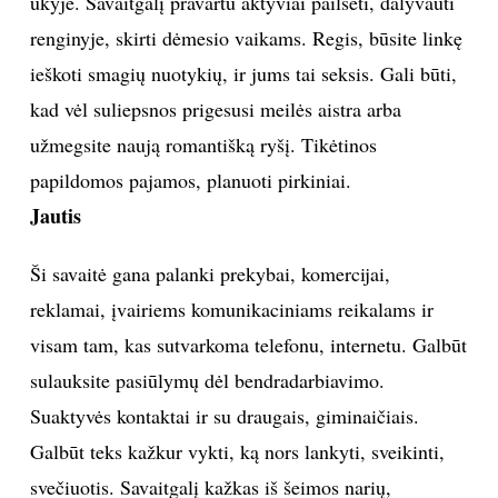
ūkyje. Savaitgalį pravartu aktyviai pailsėti, dalyvauti
renginyje, skirti dėmesio vaikams. Regis, būsite linkę
Sekite mus:
ieškoti smagių nuotykių, ir jums tai seksis. Gali būti,
kad vėl suliepsnos prigesusi meilės aistra arba
užmegsite naują romantišką ryšį. Tikėtinos
PRENUMERUOK
papildomos pajamos, planuoti pirkiniai.
Jautis
NAUJIENLAIŠKĮ
Ši savaitė gana palanki prekybai, komercijai,
reklamai, įvairiems komunikaciniams reikalams ir
visam tam, kas sutvarkoma telefonu, internetu. Galbūt
sulauksite pasiūlymų dėl bendradarbiavimo.
Prenumeruodami portalą,
Jūs sutinkate su
taisyklėmis
Suaktyvės kontaktai ir su draugais, giminaičiais.
Galbūt teks kažkur vykti, ką nors lankyti, sveikinti,
svečiuotis. Savaitgalį kažkas iš šeimos narių,