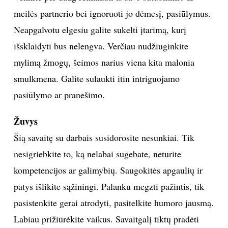
meilės partnerio bei ignoruoti jo dėmesį, pasiūlymus.
Neapgalvotu elgesiu galite sukelti įtarimą, kurį
išsklaidyti bus nelengva. Verčiau nudžiuginkite
mylimą žmogų, šeimos narius viena kita malonia
smulkmena. Galite sulaukti itin intriguojamo
pasiūlymo ar pranešimo.
Žuvys
Šią savaitę su darbais susidorosite nesunkiai. Tik
nesigriebkite to, ką nelabai sugebate, neturite
kompetencijos ar galimybių. Saugokitės apgaulių ir
patys išlikite sąžiningi. Palanku megzti pažintis, tik
pasistenkite gerai atrodyti, pasitelkite humoro jausmą.
Labiau prižiūrėkite vaikus. Savaitgalį tiktų pradėti