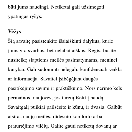
būti jums naudingi. Netikėtai gali užsimegzti
ypatingas ryšys.
Vėžys
Šią savaitę pasistenkite išsiaiškinti dalykus, kurie
jums yra svarbūs, bet nelabai aiškūs. Regis, būsite
nusiteikę slaptiems meilės pasimatymams, meninei
kūrybai. Gali sudominti nelegali, konfidenciali veikla
ar informacija. Savaitei įsibėgėjant daugės
pasitikėjimo savimi ir praktiškumo. Nors nerimo kels
permainos, naujovės, jos turėtų išeiti į naudą.
Savaitgalį puikiai pailsėsite ir kūnu, ir dvasia. Galbūt
atsiras naujų meilės, didesnio komforto arba
praturtėjimo vilčių. Galite gauti netikėtų dovanų ar