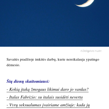
PSICHOLOGIJA
HOROSKOPAI
ASTROLOGIJA
POLITIKA
A.Didžgalvio nuotr.
Savaitės pradžioje imkitės darbų, kurie nereikalauja ypatingo
KULTŪRA
dėmesio.
LAISVALAIKIS
Šių dienų skaitomiausi:
- Kokią įtaką žmogaus likimui daro jo vardas?
KINAS
- Italas Fabrizio: su italais susidėti neverta
MUZIKA
- Vyrų seksualumas įvairiame amžiuje: kada jų