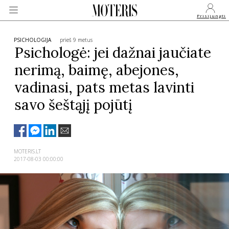
Prisijungti
PSICHOLOGIJA
prieš 9 metus
Psichologė: jei dažnai jaučiate
nerimą, baimę, abejones,
VEIDAI
vadinasi, pats metas lavinti
savo šeštąjį pojūtį
MONARCHIJA
MADA
MOTERIS.LT
2017-08-03 00:00:00
GROŽIS
SVEIKATA
APIE MANE