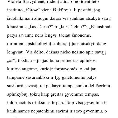
Violeta Barvydienė, rudenį atidaromo identiteto
instituto „iGrow“ viena iš įkūrėjų. Ji pastebi, jog
Sekite mus:
šiuolaikiniam žmogui darosi vis sunkiau atsakyti sau į
klausimus „kas aš esu?“ ir „kur aš einu?“: „Klausimai
patys savaime nėra lengvi, tačiau žmonėms,
PRENUMERUOK
turintiems psichologinį stuburą, į juos atsakyti daug
lengviau. Vis dėlto, dažnas nieko nežino apie savąjį
„aš“, tiksliau – jis jau būna primestas aplinkos,
NAUJIENLAIŠKĮ
kurioje augome, kurioje formavomės, o kai jau
tampame savarankiški ir lyg galėtumėme patys
susikurti savastį, tai padaryti tampa sunku dėl išorinių
Prenumeruodami portalą,
Jūs sutinkate su
aplinkybių, tokių kaip greitas gyvenimo tempas,
taisyklėmis
informacinis triukšmas ir pan. Taip visą gyvenimą ir
kankinamės nepatenkinti savimi ir savo gyvenimu, o