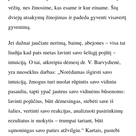
vėžių, nes žinosime, kas esame ir kur einame. Šių
dviejų atsakymų žinojimas ir padeda gyventi visavertį
gyvenimą.
Jei dažnai jaučiate nerimą, baimę, abejones – visa tai
liudija kad pats metas lavinti savo šeštąjį pojūtį –
intuiciją. O tai, atkreipia dėmesį dr. V. Barvydienė,
yra nuoseklus darbas: „Norėdamas išgirsti savo
intuiciją, žmogus turi nuolat rūpintis savo vidiniu
pasauliu, tapti ypač jautrus savo vidinėms būsenoms:
lavinti pojūčius, būti dėmesingas, stebėti save iš
šalies, vertinti savo reakcijas, analizuoti pasirinkimų
rezultatus ir mokytis – trumpai tariant, būti
sąmoningas savo paties atžvilgiu.“ Kartais, pastebi