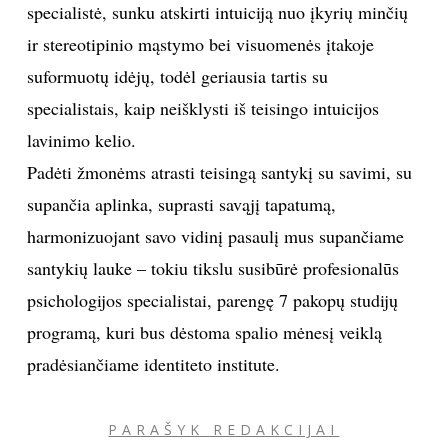
specialistė, sunku atskirti intuiciją nuo įkyrių minčių
ir stereotipinio mąstymo bei visuomenės įtakoje
suformuotų idėjų, todėl geriausia tartis su
specialistais, kaip neišklysti iš teisingo intuicijos
lavinimo kelio.
Padėti žmonėms atrasti teisingą santykį su savimi, su
supančia aplinka, suprasti savąjį tapatumą,
harmonizuojant savo vidinį pasaulį mus supančiame
santykių lauke – tokiu tikslu susibūrė profesionalūs
psichologijos specialistai, parengę 7 pakopų studijų
programą, kuri bus dėstoma spalio mėnesį veiklą
pradėsiančiame identiteto institute.
PARAŠYK REDAKCIJAI