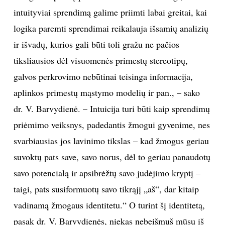
intuityviai sprendimą galime priimti labai greitai, kai
logika paremti sprendimai reikalauja išsamių analizių
ir išvadų, kurios gali būti toli gražu ne pačios
tiksliausios dėl visuomenės primestų stereotipų,
galvos perkrovimo nebūtinai teisinga informacija,
aplinkos primestų mąstymo modelių ir pan., – sako
dr. V. Barvydienė. – Intuicija turi būti kaip sprendimų
priėmimo veiksnys, padedantis žmogui gyvenime, nes
svarbiausias jos lavinimo tikslas – kad žmogus geriau
suvoktų pats save, savo norus, dėl to geriau panaudotų
savo potencialą ir apsibrėžtų savo judėjimo kryptį –
taigi, pats susiformuotų savo tikrąjį „aš“, dar kitaip
vadinamą žmogaus identitetu.“ O turint šį identitetą,
pasak dr. V. Barvydienės, niekas nebeišmuš mūsų iš