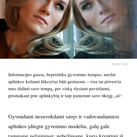
PSICHOLOGIJA
HOROSKOPAI
ASTROLOGIJA
POLITIKA
Adobe Stock
Informacijos gausa, beprotiška gyvenimo tempas, nuolat
KULTŪRA
aplinkos keliami lūkesčiai būti geriausiu – visa tai priverčia
mus didinti savo tempą, per viską slystant paviršiumi,
prisitaikant prie aplinkybių ir taip pametant savo tikrąjį „aš“.
LAISVALAIKIS
KINAS
Gyvendami nesuvokdami savęs ir vadovaudamiesi
aplinkos įdiegtu gyvenimo modeliu, galų gale
MUZIKA
tampame nelaimingi: nebežinome, kuria kryptimi iš