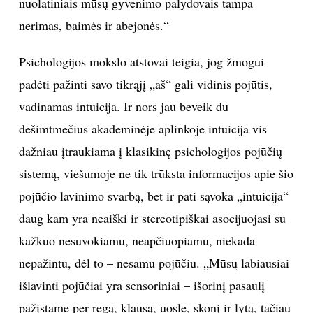
nuolatiniais mūsų gyvenimo palydovais tampa
nerimas, baimės ir abejonės.“
Psichologijos mokslo atstovai teigia, jog žmogui
padėti pažinti savo tikrąjį „aš“ gali vidinis pojūtis,
vadinamas intuicija. Ir nors jau beveik du
dešimtmečius akademinėje aplinkoje intuicija vis
dažniau įtraukiama į klasikinę psichologijos pojūčių
sistemą, viešumoje ne tik trūksta informacijos apie šio
pojūčio lavinimo svarbą, bet ir pati sąvoka „intuicija“
daug kam yra neaiški ir stereotipiškai asocijuojasi su
kažkuo nesuvokiamu, neapčiuopiamu, niekada
nepažintu, dėl to – nesamu pojūčiu. „Mūsų labiausiai
išlavinti pojūčiai yra sensoriniai – išorinį pasaulį
pažįstame per regą, klausą, uoslę, skonį ir lytą, tačiau