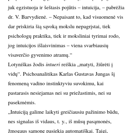
juk egzistuoja ir šeštasis pojūtis – intuicija, – pabrėžia
dr. V. Barvydienė. – Nepaisant to, kad visuomenė vis
dar priskiria šią sąvoką mokslu nepagrįstai, tiek
psichologų praktika, tiek ir moksliniai tyrimai rodo,
jog intuicijos išlaisvinimas – viena svarbiausių
visaverčio gyvenimo atramų.“
Lotyniškas žodis
intueri
reiškia „matyti, žiūrėti į
vidų“. Psichoanalitikas Karlas Gustavas Jungas šį
fenomeną vadino instinktyviu suvokimu, kai
pastarasis nesiejamas nei su priežastimis, nei su
pasekmėmis.
„Intuiciją galime laikyti greičiausiu pažinimo būdu,
nes signalas iš vidaus, t. y., iš mūsų pasąmonės,
žmogaus sąmonę pasiekia automatiškai. Taigi,