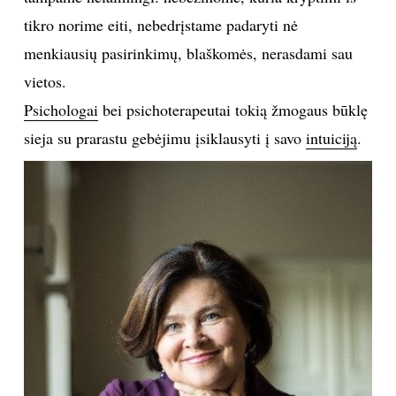
tikro norime eiti, nebedrįstame padaryti nė
TEATRAS
menkiausių pasirinkimų, blaškomės, nerasdami sau
vietos.
SPORTAS
Psichologai
bei psichoterapeutai tokią žmogaus būklę
FOTOGRAFIJA
sieja su prarastu gebėjimu įsiklausyti į savo
intuiciją
.
MENAS
ORAI
ĮDOMYBĖS
ISTORIJA
KNYGOS