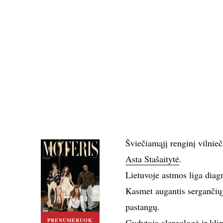
Šviečiamąjį renginį vilni
Asta Stašaitytė
.
Lietuvoje astmos liga diag
Kasmet augantis sergančiųjų
pastangų.
PRENUMERUOK
Gydytoja alergologė ir kli