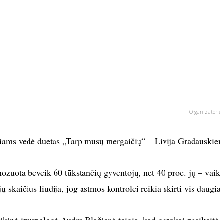
Organizatori
ečiams vedė duetas „Tarp mūsų mergaičių“ –
Livija Gradauskie
nozuota beveik 60 tūkstančių gyventojų, net 40 proc. jų – vaik
 skaičius liudija, jog astmos kontrolei reikia skirti vis daugi
nikinė imunologė Audra Blažienė teigia, kad gerokai pasikeitė 