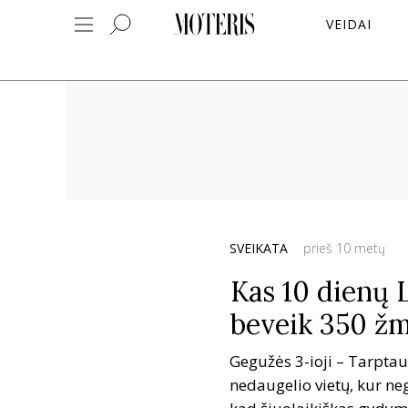
VEIDAI
SVEIKATA
prieš 10 metų
Kas 10 dienų 
beveik 350 ž
Gegužės 3-ioji – Tarpta
nedaugelio vietų, kur neg