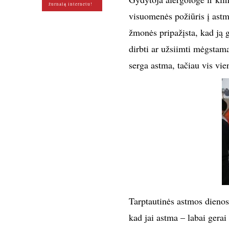
žurnalą internetu!
visuomenės požiūris į astm
žmonės pripažįsta, kad ją g
dirbti ar užsiimti mėgstama
serga astma, tačiau vis vie
Tarptautinės astmos dienos
kad jai astma – labai gerai