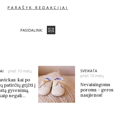
PARAŠYK REDAKCIJAI
PASIDALINK:
SVEIKATA
AI
prieš 10 metų
prieš 10 metų
avickas: kai po
Nevaisingoms
ų patirčių grįžti į
poroms – geros
astą gyvenimą,
naujienos!
kaip negali
asti, ko tie
nės jaudinasi