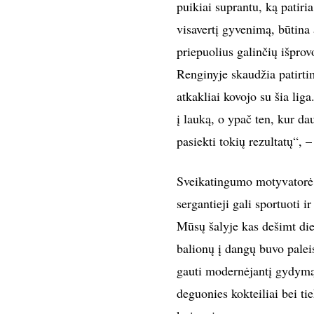
puikiai suprantu, ką patiria
visavertį gyvenimą, būtina 
priepuolius galinčių išprov
Renginyje skaudžia patirtimi
atkakliai kovojo su šia lig
į lauką, o ypač ten, kur d
pasiekti tokių rezultatų“, –
Sveikatingumo motyvator
sergantieji gali sportuoti i
Mūsų šalyje kas dešimt di
balionų į dangų buvo palei
gauti modernėjantį gydymą 
deguonies kokteiliai bei ti