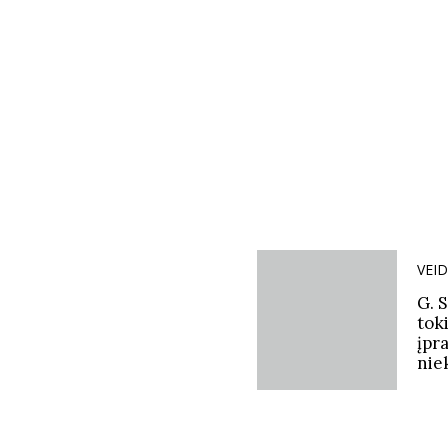
VEID
G. S
toki
įpr
nie
supr
žmo