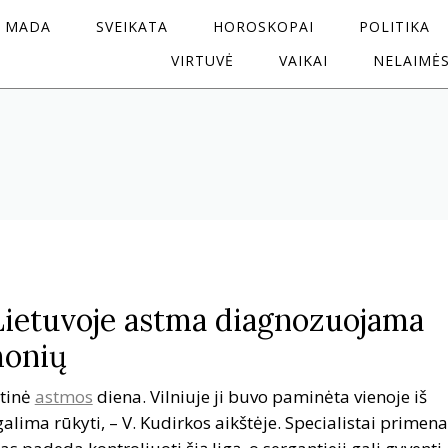
MADA
SVEIKATA
HOROSKOPAI
POLITIKA
VIRTUVĖ
VAIKAI
NELAIMĖ
Lietuvoje astma diagnozuojama
monių
utinė
astmos
diena. Vilniuje ji buvo paminėta vienoje iš
alima rūkyti, – V. Kudirkos aikštėje. Specialistai primena