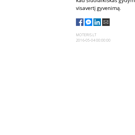
kad šiuolaikiškas gydymas
visavertį gyvenimą.
MOTERIS.LT
2016-05-04 00:00:00