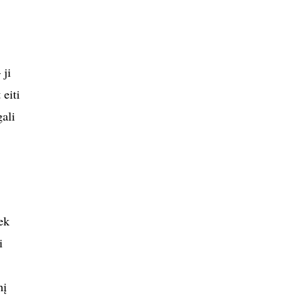
 ji
eiti
ali
ek
i
nį