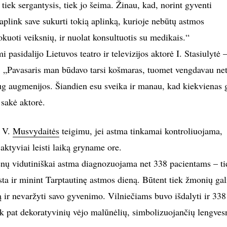
 tiek sergantysis, tiek jo šeima. Žinau, kad, norint gyventi
aplink save sukurti tokią aplinką, kurioje nebūtų astmos
okuoti veiksnių, ir nuolat konsultuotis su medikais.“
 pasidalijo Lietuvos teatro ir televizijos aktorė I. Stasiulytė –
a. „Pavasaris man būdavo tarsi košmaras, tuomet vengdavau net 
aug augmenijos. Šiandien esu sveika ir manau, kad kiekvienas g
 sakė aktorė.
ė V.
Musvydaitės
teigimu, jei astma tinkamai kontroliuojama,
r aktyviai leisti laiką gryname ore.
enų vidutiniškai astma diagnozuojama net 338 pacientams – ti
sta ir minint Tarptautinę astmos dieną. Būtent tiek žmonių gal
ir nevaržyti savo gyvenimo. Vilniečiams buvo išdalyti ir 338
ek pat dekoratyvinių vėjo malūnėlių, simbolizuojančių lengves