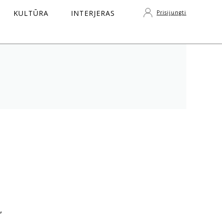
KULTŪRA
INTERJERAS
Prisijungti
S
,