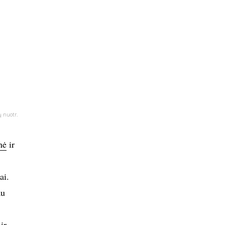
ų nuotr.
nė
ir
ai.
au
ir