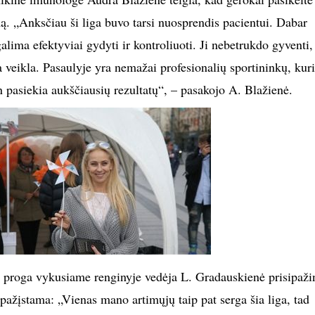
ą. „Anksčiau ši liga buvo tarsi nuosprendis pacientui. Dabar
alima efektyviai gydyti ir kontroliuoti. Ji nebetrukdo gyventi,
 veikla. Pasaulyje yra nemažai profesionalių sportininkų, kur
n pasiekia aukščiausių rezultatų“, – pasakojo A. Blažienė.
 proga vykusiame renginyje vedėja L. Gradauskienė prisipaži
 pažįstama: „Vienas mano artimųjų taip pat serga šia liga, tad