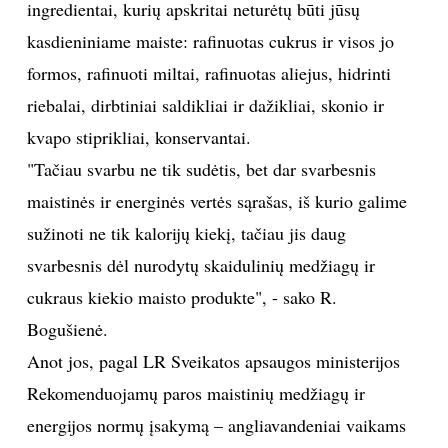
ingredientai, kurių apskritai neturėtų būti jūsų
kasdieniniame maiste: rafinuotas cukrus ir visos jo
formos, rafinuoti miltai, rafinuotas aliejus, hidrinti
riebalai, dirbtiniai saldikliai ir dažikliai, skonio ir
kvapo stiprikliai, konservantai.
"Tačiau svarbu ne tik sudėtis, bet dar svarbesnis
maistinės ir energinės vertės sąrašas, iš kurio galime
sužinoti ne tik kalorijų kiekį, tačiau jis daug
svarbesnis dėl nurodytų skaidulinių medžiagų ir
cukraus kiekio maisto produkte", - sako R.
Bogušienė.
Anot jos, pagal LR Sveikatos apsaugos ministerijos
Rekomenduojamų paros maistinių medžiagų ir
energijos normų įsakymą – angliavandeniai vaikams