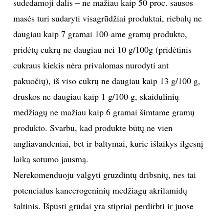
sudedamoji dalis – ne mažiau kaip 50 proc. sausos
masės turi sudaryti visagrūdžiai produktai, riebalų ne
daugiau kaip 7 gramai 100-ame gramų produkto,
pridėtų cukrų ne daugiau nei 10 g/100g (pridėtinis
cukraus kiekis nėra privalomas nurodyti ant
pakuočių), iš viso cukrų ne daugiau kaip 13 g/100 g,
druskos ne daugiau kaip 1 g/100 g, skaidulinių
medžiagų ne mažiau kaip 6 gramai šimtame gramų
produkto. Svarbu, kad produkte būtų ne vien
angliavandeniai, bet ir baltymai, kurie išlaikys ilgesnį
laiką sotumo jausmą.
Nerekomenduoju valgyti gruzdintų dribsnių, nes tai
potencialus kancerogeninių medžiagų akrilamidų
šaltinis. Išpūsti grūdai yra stipriai perdirbti ir juose