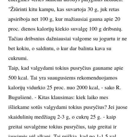
"Žiūrinti kitu kampu, kas suvartoja 30 g, juk retas
apsiriboja net 100 g, kur mažiausiai gauna apie 20
proc. dienos kalorijų kiekio suvalgę 100 g dribsnių.
Tačiau dribsnius dažniausiai valgome su jogurtu ir ne
bet kokiu, o saldintu, o kur dar balinta kava su
cukrumi.
Taip, kad valgydami tokius pusryčius gauname apie
500 kcal. Tai yra suaugusiems rekomenduojamos
kalorijų vidurkio 25 proc. nuo 2000 kcal, - sako R.
Bugušienė. - Kitas klausimas: kiek laiko mes
išliekame sotūs valgydami tokius pusryčius? Jei juose
skaidulinių medžiagų 2-3 g, o cukrų 25 g. - kaip
greitai suvalgėme tokius pusryčius, taip greitai ir
jausimės vėl alkani. Tai reiškia, kad po 1-1,5 val.