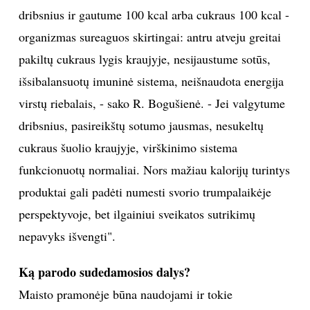
dribsnius ir gautume 100 kcal arba cukraus 100 kcal -
organizmas sureaguos skirtingai: antru atveju greitai
pakiltų cukraus lygis kraujyje, nesijaustume sotūs,
išsibalansuotų imuninė sistema, neišnaudota energija
virstų riebalais, - sako R. Bogušienė. - Jei valgytume
dribsnius, pasireikštų sotumo jausmas, nesukeltų
cukraus šuolio kraujyje, virškinimo sistema
funkcionuotų normaliai. Nors mažiau kalorijų turintys
produktai gali padėti numesti svorio trumpalaikėje
perspektyvoje, bet ilgainiui sveikatos sutrikimų
nepavyks išvengti".
Ką parodo sudedamosios dalys?
Maisto pramonėje būna naudojami ir tokie