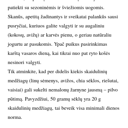
patiekti su sezoninėmis ir šviežiomis uogomis.
Skanūs, apetitą žadinantys ir sveikatai palankūs sausi
pusryčiai, kuriuos galite valgyti ir su augaliniu
(kokosų, avižų) ar karvės pienu, o geriau natūraliu
jogurtu ar pasukomis. Ypač puikus pasirinkimas
karštą vasaros dieną, kai tikrai nuo pat ryto košės
nesinori valgyti.
Tik atminkite, kad per didelis kiekis skaidulinių
medžiagų (linų sėmenys, avižos, chia sėklos, riešutai,
vaisiai) gali sukelti nemalonų žarnyne jausmą – pilvo
pūtimą. Pavyzdžiui, 50 gramų sėklų yra 20 g
skaidulinių medžiagų, tai beveik visa minimali dienos
norma.