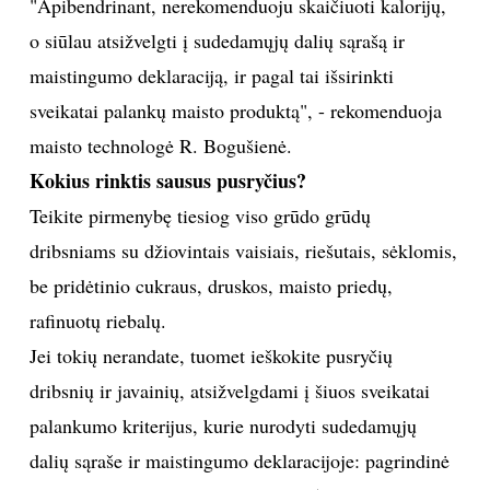
"Apibendrinant, nerekomenduoju skaičiuoti kalorijų,
o siūlau atsižvelgti į sudedamųjų dalių sąrašą ir
maistingumo deklaraciją, ir pagal tai išsirinkti
sveikatai palankų maisto produktą", - rekomenduoja
maisto technologė R. Bogušienė.
Kokius rinktis sausus pusryčius?
Teikite pirmenybę tiesiog viso grūdo grūdų
dribsniams su džiovintais vaisiais, riešutais, sėklomis,
be pridėtinio cukraus, druskos, maisto priedų,
rafinuotų riebalų.
Jei tokių nerandate, tuomet ieškokite pusryčių
dribsnių ir javainių, atsižvelgdami į šiuos sveikatai
palankumo kriterijus, kurie nurodyti sudedamųjų
dalių sąraše ir maistingumo deklaracijoje: pagrindinė