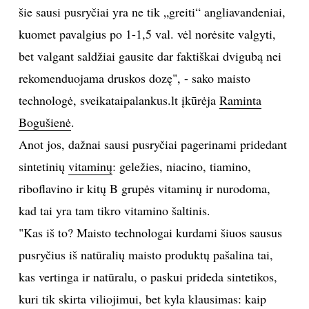
šie sausi pusryčiai yra ne tik „greiti“ angliavandeniai,
TEATRAS
kuomet pavalgius po 1-1,5 val. vėl norėsite valgyti,
bet valgant saldžiai gausite dar faktiškai dvigubą nei
SPORTAS
rekomenduojama druskos dozę", - sako maisto
technologė, sveikataipalankus.lt įkūrėja
Raminta
FOTOGRAFIJA
Bogušienė
.
MENAS
Anot jos, dažnai sausi pusryčiai pagerinami pridedant
sintetinių
vitaminų
: geležies, niacino, tiamino,
ORAI
riboflavino ir kitų B grupės vitaminų ir nurodoma,
kad tai yra tam tikro vitamino šaltinis.
ĮDOMYBĖS
"Kas iš to? Maisto technologai kurdami šiuos sausus
pusryčius iš natūralių maisto produktų pašalina tai,
ISTORIJA
kas vertinga ir natūralu, o paskui prideda sintetikos,
KNYGOS
kuri tik skirta viliojimui, bet kyla klausimas: kaip