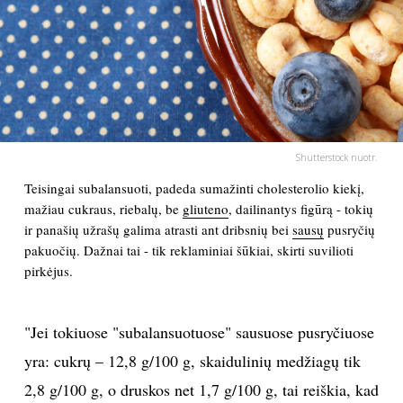
PSICHOLOGIJA
HOROSKOPAI
ASTROLOGIJA
Shutterstock nuotr.
POLITIKA
Teisingai subalansuoti, padeda sumažinti cholesterolio kiekį,
mažiau cukraus, riebalų, be
gliuteno
, dailinantys figūrą - tokių
ir panašių užrašų galima atrasti ant dribsnių bei
sausų
pusryčių
KULTŪRA
pakuočių. Dažnai tai - tik reklaminiai šūkiai, skirti suvilioti
pirkėjus.
LAISVALAIKIS
"Jei tokiuose "subalansuotuose" sausuose pusryčiuose
KINAS
yra: cukrų – 12,8 g/100 g, skaidulinių medžiagų tik
MUZIKA
2,8 g/100 g, o druskos net 1,7 g/100 g, tai reiškia, kad