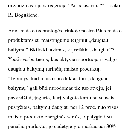
organizmas į juos reaguoja? Ar pasisavina?", - sako
INTERJERAS
R. Bogušienė.
NAMAI
Anot maisto technologės, rinkoje pasirodžius maisto
produktams su maistingumo teiginiu „daugiau
VIRTUVĖ
baltymų“ iškilo klausimas, ką reiškia „daugiau“?
Ypač svarbu tiems, kas aktyviai sportuoja ir valgo
RECEPTAI
daugiau
baltymų
turinčių maisto produktų.
VAIKAI
"Teiginys, kad maisto produktas turi „daugiau
baltymų“ gali būti nurodomas tik tuo atveju, jei,
NELAIMĖS
pavyzdžiui, jogurte, kurį valgote kartu su sausais
pusryčiais, baltymų daugiau nei 12 proc. nuo visos
KONTAKTAI
maisto produkto energinės vertės, o palyginti su
panašiu produktu, jo sudėtyje yra mažiausiai 30%
PRIVATUMO POLITIKA