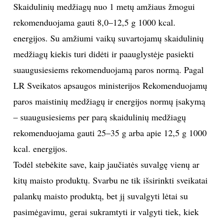
Skaidulinių medžiagų nuo 1 metų amžiaus žmogui
rekomenduojama gauti 8,0–12,5 g 1000 kcal.
energijos. Su amžiumi vaikų suvartojamų skaidulinių
medžiagų kiekis turi didėti ir paauglystėje pasiekti
suaugusiesiems rekomenduojamą paros normą. Pagal
LR Sveikatos apsaugos ministerijos Rekomenduojamų
paros maistinių medžiagų ir energijos normų įsakymą
– suaugusiesiems per parą skaidulinių medžiagų
rekomenduojama gauti 25–35 g arba apie 12,5 g 1000
kcal. energijos.
Todėl stebėkite save, kaip jaučiatės suvalgę vienų ar
kitų maisto produktų. Svarbu ne tik išsirinkti sveikatai
palankų maisto produktą, bet jį suvalgyti lėtai su
pasimėgavimu, gerai sukramtyti ir valgyti tiek, kiek