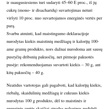
ir suaugusiesiems turi sudaryti 45–60 E proc., iš jų
cukrų (mono- ir disacharidų) suvartojimas neturi
viršyti 10 proc. nuo suvartojamos energinės vertės per
parą.
Svarbu atminti, kad maistingumo deklaracijoje
nurodytas kiekis maistinių medžiagų ir kalorijų 100-
ame gramų produkto, nors dažnai nurodoma ant sausų
pusryčių dribsnių pakuočių, net pirmoje pakuotės
pusėje: rekomenduojamas suvartoti kiekis – 30 g, ant
kitų pakuočių – 40 g.
Neatidus vartotojas gali pagalvoti, kad kalorijų kiekis,
riebalų, skaidulinių medžiagų ir cukraus kiekis
nurodytas 100 g produkto, dėl to maistinės ir
energinės vertės skaičiai atrodys palyginus nedideli.