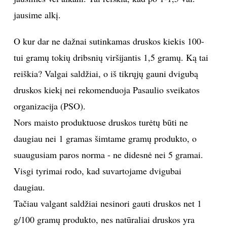
jausime alkį.
O kur dar ne dažnai sutinkamas druskos kiekis 100-
tui gramų tokių dribsnių viršijantis 1,5 gramų. Ką tai
reiškia? Valgai saldžiai, o iš tikrųjų gauni dvigubą
druskos kiekį nei rekomenduoja Pasaulio sveikatos
organizacija (PSO).
Nors maisto produktuose druskos turėtų būti ne
daugiau nei 1 gramas šimtame gramų produkto, o
suaugusiam paros norma - ne didesnė nei 5 gramai.
Visgi tyrimai rodo, kad suvartojame dvigubai
daugiau.
Tačiau valgant saldžiai nesinori gauti druskos net 1
g/100 gramų produkto, nes natūraliai druskos yra