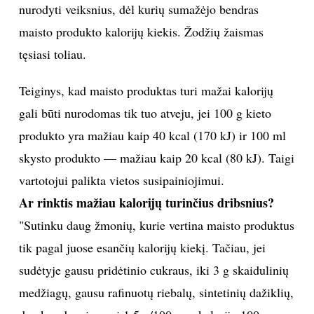
nurodyti veiksnius, dėl kurių sumažėjo bendras
maisto produkto kalorijų kiekis. Žodžių žaismas
tęsiasi toliau.
Teiginys, kad maisto produktas turi mažai kalorijų
gali būti nurodomas tik tuo atveju, jei 100 g kieto
produkto yra mažiau kaip 40 kcal (170 kJ) ir 100 ml
skysto produkto — mažiau kaip 20 kcal (80 kJ). Taigi
vartotojui palikta vietos susipainiojimui.
Ar rinktis mažiau kalorijų turinčius dribsnius?
"Sutinku daug žmonių, kurie vertina maisto produktus
tik pagal juose esančių kalorijų kiekį. Tačiau, jei
sudėtyje gausu pridėtinio cukraus, iki 3 g skaidulinių
medžiagų, gausu rafinuotų riebalų, sintetinių dažiklių,