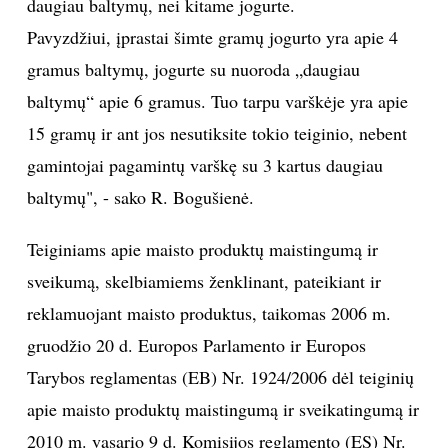
daugiau baltymų, nei kitame jogurte.
Pavyzdžiui, įprastai šimte gramų jogurto yra apie 4
Sekite mus:
gramus baltymų, jogurte su nuoroda „daugiau
baltymų“ apie 6 gramus. Tuo tarpu varškėje yra apie
15 gramų ir ant jos nesutiksite tokio teiginio, nebent
PRENUMERUOK
gamintojai pagamintų varškę su 3 kartus daugiau
baltymų", - sako R. Bogušienė.
NAUJIENLAIŠKĮ
Teiginiams apie maisto produktų maistingumą ir
sveikumą, skelbiamiems ženklinant, pateikiant ir
reklamuojant maisto produktus, taikomas 2006 m.
Prenumeruodami portalą,
gruodžio 20 d. Europos Parlamento ir Europos
Jūs sutinkate su
taisyklėmis
Tarybos reglamentas (EB) Nr. 1924/2006 dėl teiginių
apie maisto produktų maistingumą ir sveikatingumą ir
2010 m. vasario 9 d. Komisijos reglamento (ES) Nr.