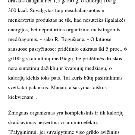
druskos daugiau nei 1,5 g/100 g, o kalorijų 100 g –
300 kcal. Suvalgytas taip nesubalansuotas ir
menkavertis produktas ne tik, kad nesuteiks ilgalaikės
energijos, bet nepraturtins organizmo maistingomis
medžiagomis, - sako R. Bogušienė. - O kituose
sausuose pusryčiuose: pridėtinio cukraus iki 5 proc., 6
g/100 g skaidulinių medžiagų, be pridėtinės druskos,
nėra sintetinių dažiklių ir kvapiųjų medžiagų, o
kalorijų kiekis toks pats. Tai kuris būtų pasirinkimas
sveikatai palankus. Manau, atsakymas aiškus
kiekvienam".
Žmogaus organizmas yra kompleksinis ir tik kalorijų
skaičiavimas neįvertina visuminio efekto.
"Palyginimui, jei suvalgytume viso grūdo avižinius