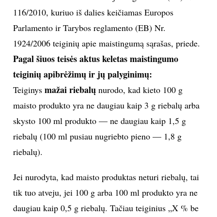
116/2010, kuriuo iš dalies keičiamas Europos
Parlamento ir Tarybos reglamento (EB) Nr.
1924/2006 teiginių apie maistingumą sąrašas, priede.
Pagal šiuos teisės aktus keletas maistingumo
teiginių apibrėžimų ir jų palyginimų:
mažai riebalų
Teiginys
nurodo, kad kieto 100 g
maisto produkto yra ne daugiau kaip 3 g riebalų arba
skysto 100 ml produkto — ne daugiau kaip 1,5 g
riebalų (100 ml pusiau nugriebto pieno — 1,8 g
riebalų).
Jei nurodyta, kad maisto produktas neturi riebalų, tai
tik tuo atveju, jei 100 g arba 100 ml produkto yra ne
daugiau kaip 0,5 g riebalų. Tačiau teiginius „X % be