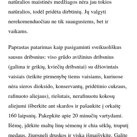
natūralios maistinės medžiagos nėra jau tokios
natūralios, todėl pridėta dirbtinių. Jų valgyti
nerekomenduočiau ne tik suaugusiems, bet ir
vaikams.
Paprastas patarimas kaip pasigaminti sveikuoliškus
sausus dribsnius: viso grūdo avižinius dribsnius
(galima ir grikių, kviečių dribsniai) su džiovintais
vaisiais (teikite pirmenybę tiems vaisiams, kuriuose
nėra sieros dioksido, konservantų, pridėtinio cukraus,
rafinuoto aliejaus), riešutais, nerafinuotu kokosų
aliejumi išberkite ant skardos ir pašaukite į orkaitę
160 laipsnių. Pakepkite apie 20 minučių vartydami.
Išėmę, įdėkite maltų linų sėmenų ir chia sėklų, truputį
medaus, žiupsnelį druskos ir viską išmaišykite. Galite