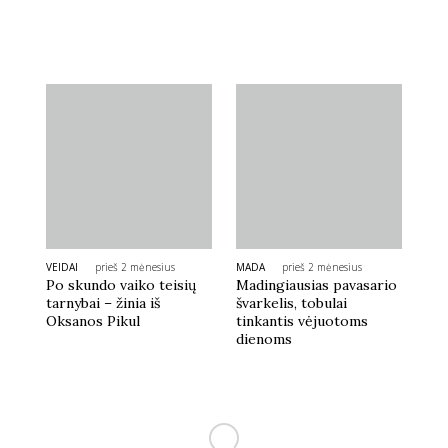
VEIDAI
prieš 2 mėnesius
MADA
prieš 2 mėnesius
Po skundo vaiko teisių
Madingiausias pavasario
tarnybai – žinia iš
švarkelis, tobulai
Oksanos Pikul
tinkantis vėjuotoms
dienoms