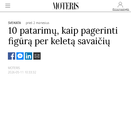
Prisijungti
SVEIKATA
prieš 2 mėnesius
10 patarimų, kaip pagerinti
figūrą per keletą savaičių
VEIDAI
MONARCHIJA
MOTERIS
2026-05-11 10:33:32
MADA
GROŽIS
SVEIKATA
APIE MANE