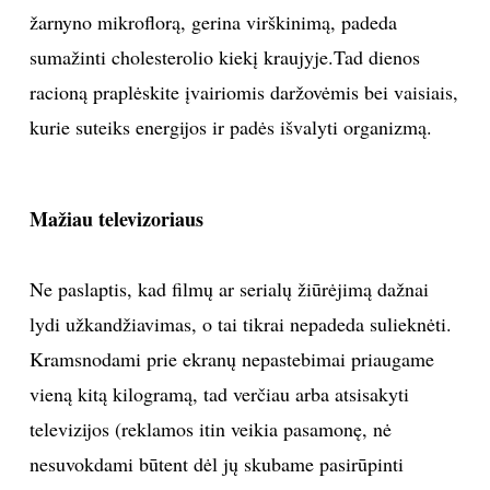
žarnyno mikroflorą, gerina virškinimą, padeda
sumažinti cholesterolio kiekį kraujyje.Tad dienos
racioną praplėskite įvairiomis daržovėmis bei vaisiais,
kurie suteiks energijos ir padės išvalyti organizmą.
Mažiau televizoriaus
Ne paslaptis, kad filmų ar serialų žiūrėjimą dažnai
lydi užkandžiavimas, o tai tikrai nepadeda sulieknėti.
Kramsnodami prie ekranų nepastebimai priaugame
vieną kitą kilogramą, tad verčiau arba atsisakyti
televizijos (reklamos itin veikia pasamonę, nė
nesuvokdami būtent dėl jų skubame pasirūpinti