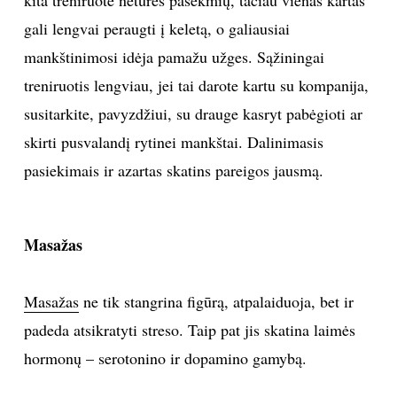
gali lengvai peraugti į keletą, o galiausiai
INTERJERAS
mankštinimosi idėja pamažu užges. Sąžiningai
NAMAI
treniruotis lengviau, jei tai darote kartu su kompanija,
susitarkite, pavyzdžiui, su drauge kasryt pabėgioti ar
VIRTUVĖ
skirti pusvalandį rytinei mankštai. Dalinimasis
pasiekimais ir azartas skatins pareigos jausmą.
RECEPTAI
VAIKAI
Masažas
NELAIMĖS
Masažas
ne tik stangrina figūrą, atpalaiduoja, bet ir
padeda atsikratyti streso. Taip pat jis skatina laimės
KONTAKTAI
hormonų – serotonino ir dopamino gamybą.
PRIVATUMO POLITIKA