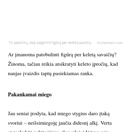
PSICHOLOGIJA
HOROSKOPAI
10 patarimų, kaip pagerinti figūrą per keletą savaičių
ASTROLOGIJA
Shutterstock nuotr.
Ar įmanoma patobulinti figūrą per keletą savaičių?
POLITIKA
Žinoma, tačiau reikia atsikratyti keleto įpročių, kad
naujas įvaizdis taptų pasiekiamas ranka.
KULTŪRA
LAISVALAIKIS
Pakankamai miego
KINAS
Jau seniai įrodyta, kad miego stygius daro įtaką
svoriui – neišsimiegoję jaučia didesnį alkį. Verta
MUZIKA
atsisakykiti naktinėjimų, ilgų užsisėdėjimų prie