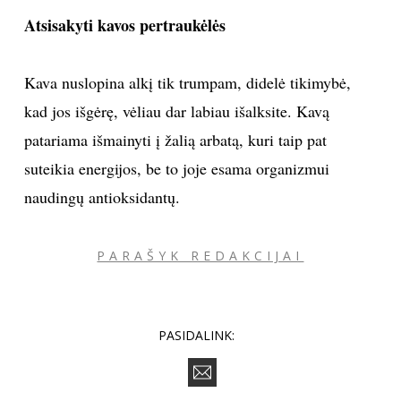
Atsisakyti kavos pertraukėlės
Kava nuslopina alkį tik trumpam, didelė tikimybė,
kad jos išgėrę, vėliau dar labiau išalksite. Kavą
patariama išmainyti į žalią arbatą, kuri taip pat
suteikia energijos, be to joje esama organizmui
naudingų antioksidantų.
PARAŠYK REDAKCIJAI
PASIDALINK: