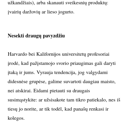
užkandžiais), arba skanauti sveikesnių produktų:
įvairių daržovių ar lieso jogurto.
Nesekti draugų pavyzdžiu
Harvardo bei Kalifornijos universitetų profesoriai
įrodė, kad pažįstamojo svorio priaugimas gali daryti
įtaką ir jums. Vyrauja tendencija, jog valgydami
didesnėse grupėse, galime suvartoti daugiau maisto,
nei atskirai. Eidami pietauti su draugais
susimąstykite: ar užsisakote tam tikro patiekalo, nes iš
tiesų jo norite, ar tik todėl, kad panašų renkasi ir
kolegos.