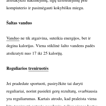
kompiuterio ir pasimėgauti kokybišku miegu.
TEATRAS
SPORTAS
Šaltas vanduo
FOTOGRAFIJA
Vanduo
ne tik atgaivina, suteikia energijos, bet ir
degina kalorijas. Viena stiklinė šalto vandens padės
MENAS
atsikratyti nuo 17 iki 25 kalorijų.
ORAI
Reguliarios
treniruotės
ĮDOMYBĖS
Jei pradedate sportuoti, pasiryžkite tai daryti
ISTORIJA
reguliariai, norint pasiekti gerų rezultatų, svarbiausia
yra reguliarumas. Kartais atrodo, kad praleista viena
KNYGOS
kita treniruotė neturės pasekmių, tačiau vienas kartas