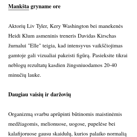
Mankšta
gryname ore
Sekite mus:
Aktorių Liv Tyler, Kery Washington bei manekenės
Heidi Klum asmeninis treneris Davidas Kirschas
žurnalui "Elle" teigia, kad intensyvus vaikščiojimas
PRENUMERUOK
gamtoje gali vizualiai pakeisti figūrą. Pasieksite tikrai
neblogų rezultatų kasdien žingsniuodamos 20-40
NAUJIENLAIŠKĮ
minučių lauke.
Daugiau vaisių ir daržovių
Prenumeruodami portalą,
Jūs sutinkate su
taisyklėmis
Organizmą svarbu aprūpinti būtinomis maistinėmis
medžiagomis, melionuose, uogose, pupelėse bei
kalafijoruose gausu skaidulų, kurios palaiko normalią