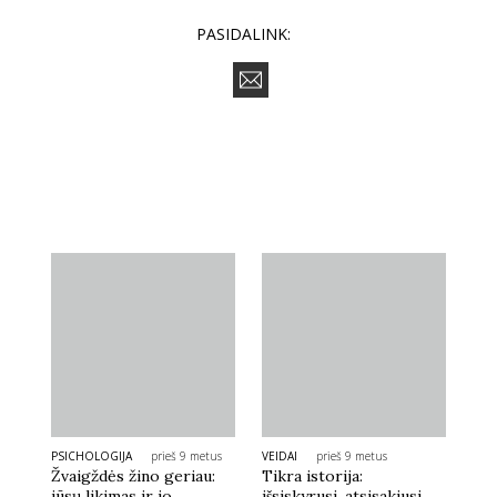
PASIDALINK:
PSICHOLOGIJA
prieš 9 metus
VEIDAI
prieš 9 metus
Žvaigždės žino geriau:
Tikra istorija:
jūsų likimas ir jo
išsiskyrusi, atsisakiusi