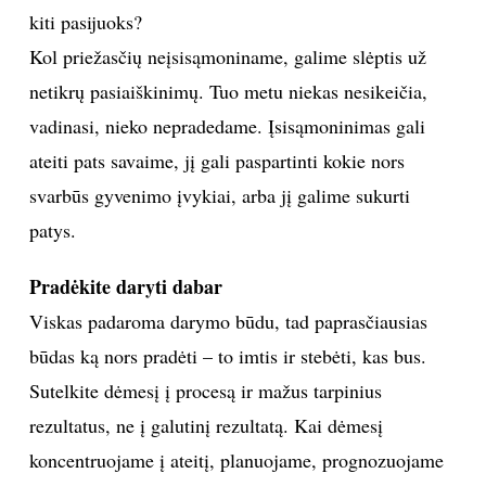
kiti pasijuoks?
INTERJERAS
Kol priežasčių neįsisąmoniname, galime slėptis už
netikrų pasiaiškinimų. Tuo metu niekas nesikeičia,
NAMAI
vadinasi, nieko nepradedame. Įsisąmoninimas gali
VIRTUVĖ
ateiti pats savaime, jį gali paspartinti kokie nors
svarbūs gyvenimo įvykiai, arba jį galime sukurti
RECEPTAI
patys.
VAIKAI
Pradėkite daryti dabar
Viskas padaroma darymo būdu, tad paprasčiausias
NELAIMĖS
būdas ką nors pradėti – to imtis ir stebėti, kas bus.
Sutelkite dėmesį į procesą ir mažus tarpinius
KONTAKTAI
rezultatus, ne į galutinį rezultatą. Kai dėmesį
koncentruojame į ateitį, planuojame, prognozuojame
PRIVATUMO POLITIKA