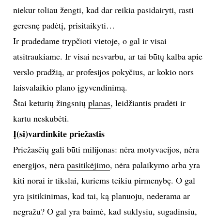
niekur toliau žengti, kad dar reikia pasidairyti, rasti
TEATRAS
geresnę padėtį, prisitaikyti…
Ir pradedame trypčioti vietoje, o gal ir visai
SPORTAS
atsitraukiame. Ir visai nesvarbu, ar tai būtų kalba apie
FOTOGRAFIJA
verslo pradžią, ar profesijos pokyčius, ar kokio nors
laisvalaikio plano įgyvendinimą.
MENAS
Štai keturių žingsnių
planas
, leidžiantis pradėti ir
kartu neskubėti.
ORAI
Į(si)vardinkite priežastis
Priežasčių gali būti milijonas: nėra motyvacijos, nėra
ĮDOMYBĖS
energijos, nėra
pasitikėjimo
, nėra palaikymo arba yra
ISTORIJA
kiti norai ir tikslai, kuriems teikiu pirmenybę. O gal
yra įsitikinimas, kad tai, ką planuoju, nederama ar
KNYGOS
negražu? O gal yra baimė, kad suklysiu, sugadinsiu,