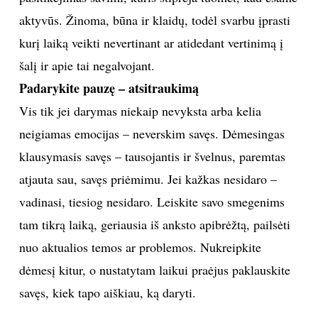
aktyvūs. Žinoma, būna ir klaidų, todėl svarbu įprasti
kurį laiką veikti nevertinant ar atidedant vertinimą į
šalį ir apie tai negalvojant.
Padarykite pauzę – atsitraukimą
Vis tik jei darymas niekaip nevyksta arba kelia
neigiamas emocijas – neverskim savęs. Dėmesingas
klausymasis savęs – tausojantis ir švelnus, paremtas
atjauta sau, savęs priėmimu. Jei kažkas nesidaro –
vadinasi, tiesiog nesidaro. Leiskite savo smegenims
tam tikrą laiką, geriausia iš anksto apibrėžtą, pailsėti
nuo aktualios temos ar problemos. Nukreipkite
dėmesį kitur, o nustatytam laikui praėjus paklauskite
savęs, kiek tapo aiškiau, ką daryti.