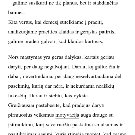
– galime susikurti ne tik planus, bet ir stabdančias
baimes.
Sekite mus:
Kita vertus, kai dėmesį sutelkiame į praeitį,
analizuojame praeities klaidas ir gerąsias patirtis,
galime pradėti galvoti, kad klaidos kartosis.
PRENUMERUOK
Nors mąstymas yra geras dalykas, kartais geriau
daryti, per daug negalvojant. Darau, ką galiu: čia ir
NAUJIENLAIŠKĮ
dabar, nevertindama, per daug nesielvartaudama dėl
pasekmių, kurių dar nėra, ir nekurdama neaiškių
lūkesčių. Darau ir stebiu, kas vyksta.
Prenumeruodami portalą,
Greičiausiai pastebėsite, kad pradėjus daryti
Jūs sutinkate su
taisyklėmis
pirmuosius veiksmus
motyvacija
auga drauge su
įsitraukimu, kurį savo ruožtu paskatina smalsumas ir
pasitikėjimas savimi, kuris stiprėja tuomet, kad esame