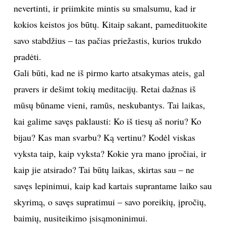
nevertinti, ir priimkite mintis su smalsumu, kad ir
kokios keistos jos būtų. Kitaip sakant, pamedituokite
savo stabdžius – tas pačias priežastis, kurios trukdo
pradėti.
Gali būti, kad ne iš pirmo karto atsakymas ateis, gal
pravers ir dešimt tokių meditacijų. Retai dažnas iš
mūsų būname vieni, ramūs, neskubantys. Tai laikas,
kai galime savęs paklausti: Ko iš tiesų aš noriu? Ko
bijau? Kas man svarbu? Ką vertinu? Kodėl viskas
vyksta taip, kaip vyksta? Kokie yra mano įpročiai, ir
kaip jie atsirado? Tai būtų laikas, skirtas sau – ne
savęs lepinimui, kaip kad kartais suprantame laiko sau
skyrimą, o savęs supratimui – savo poreikių, įpročių,
baimių, nusiteikimo įsisąmoninimui.