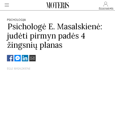
Prisijungti
PSICHOLOGIJA
Psichologė E. Masalskienė:
judėti pirmyn padės 4
VEIDAI
žingsnių planas
MONARCHIJA
MADA
EGLĖ MASALSKIENĖ
GROŽIS
SVEIKATA
APIE MANE