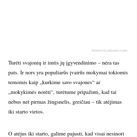
PSICHOLOGIJA
HOROSKOPAI
ASTROLOGIJA
Asmeninio albumo nuotr.
POLITIKA
Turėti svajonių ir imtis jų įgyvendinimo – nėra tas
pats. Ir nors yra populiarūs įvairūs mokymai tokiomis
KULTŪRA
temomis kaip „kurkime savo svajones“ ar
„mokykimės norėti“, turėtume pripažinti, kad tai
LAISVALAIKIS
nebus net pirmas žingsnelis, greičiau – tik atėjimas
iki starto vietos.
KINAS
MUZIKA
O atėjus iki starto, galime pajusti, kad visai nesinori