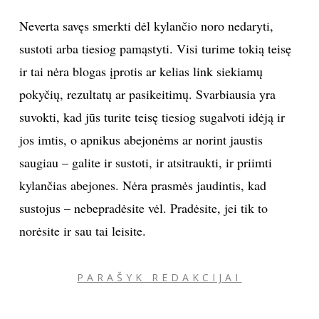
Neverta savęs smerkti dėl kylančio noro nedaryti,
sustoti arba tiesiog pamąstyti. Visi turime tokią teisę
ir tai nėra blogas įprotis ar kelias link siekiamų
pokyčių, rezultatų ar pasikeitimų. Svarbiausia yra
suvokti, kad jūs turite teisę tiesiog sugalvoti idėją ir
jos imtis, o apnikus abejonėms ar norint jaustis
saugiau – galite ir sustoti, ir atsitraukti, ir priimti
kylančias abejones. Nėra prasmės jaudintis, kad
sustojus – nebepradėsite vėl. Pradėsite, jei tik to
norėsite ir sau tai leisite.
PARAŠYK REDAKCIJAI