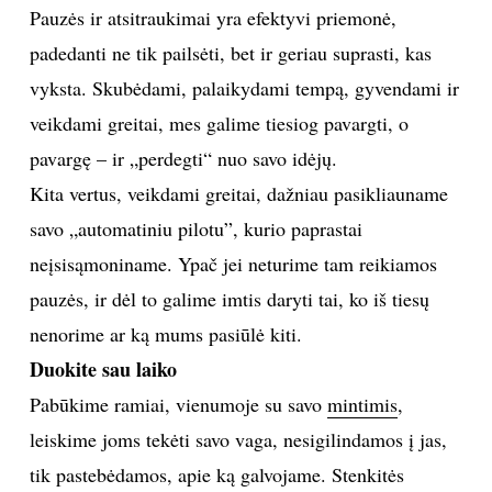
Pauzės ir atsitraukimai yra efektyvi priemonė,
padedanti ne tik pailsėti, bet ir geriau suprasti, kas
vyksta. Skubėdami, palaikydami tempą, gyvendami ir
veikdami greitai, mes galime tiesiog pavargti, o
pavargę – ir „perdegti“ nuo savo idėjų.
Kita vertus, veikdami greitai, dažniau pasikliauname
savo „automatiniu pilotu”, kurio paprastai
neįsisąmoniname. Ypač jei neturime tam reikiamos
pauzės, ir dėl to galime imtis daryti tai, ko iš tiesų
nenorime ar ką mums pasiūlė kiti.
Duokite sau laiko
Pabūkime ramiai, vienumoje su savo
mintimis
,
leiskime joms tekėti savo vaga, nesigilindamos į jas,
tik pastebėdamos, apie ką galvojame. Stenkitės