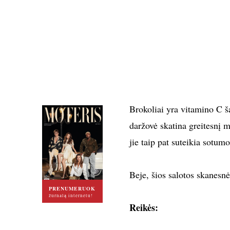
Brokoliai yra vitamino C šal
daržovė skatina greitesnį 
jie taip pat suteikia sotum
Beje, šios salotos skanesnė
PRENUMERUOK
žurnalą internetu!
Reikės: