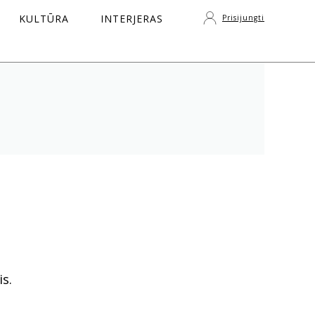
KULTŪRA
INTERJERAS
Prisijungti
S
s.