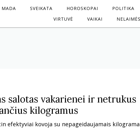
MADA
SVEIKATA
HOROSKOPAI
POLITIKA
VIRTUVĖ
VAIKAI
NELAIMĖ
s salotas vakarienei ir netrukus
tančius kilogramus
itin efektyviai kovoja su nepageidaujamais kilogramai