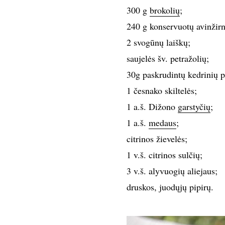
300 g
brokolių
;
240 g konservuotų avinžirn
2 svogūnų laiškų;
saujelės šv. petražolių;
30g paskrudintų kedrinių pi
1 česnako skiltelės;
1 a.š. Dižono
garstyčių
;
1 a.š.
medaus
;
citrinos žievelės;
1 v.š. citrinos sulčių;
3 v.š. alyvuogių aliejaus;
druskos, juodųjų pipirų.