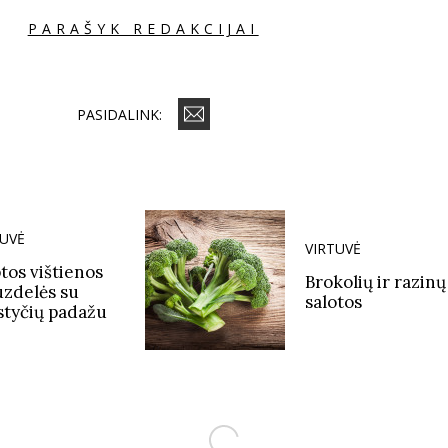
PARAŠYK REDAKCIJAI
PASIDALINK:
TUVĖ
VIRTUVĖ
tos vištienos
Brokolių ir razinų
uzdelės su
salotos
styčių padažu