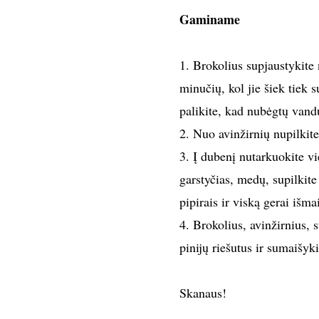
Gaminame
1. Brokolius supjaustykite 
minučių, kol jie šiek tiek s
palikite, kad nubėgtų vand
2. Nuo avinžirnių nupilkite
3. Į dubenį nutarkuokite vi
garstyčias, medų, supilkite 
pipirais ir viską gerai išma
4. Brokolius, avinžirnius, 
pinijų riešutus ir sumaišyk
Skanaus!