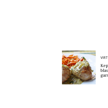
VIR
Kep
bla
gar