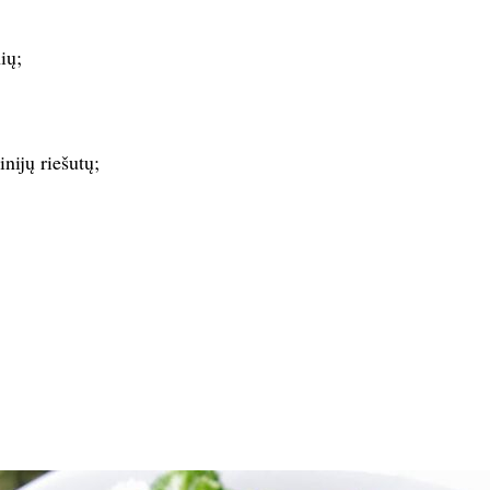
ių;
nijų riešutų;