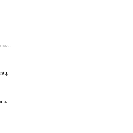
m nuotr.
ntų,
eną.