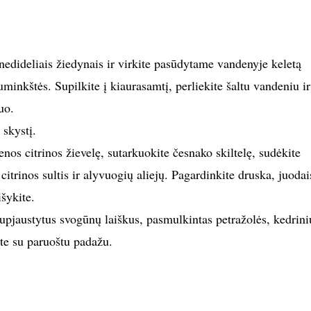
nedideliais žiedynais ir virkite pasūdytame vandenyje keletą
uminkštės. Supilkite į kiaurasamtį, perliekite šaltu vandeniu ir
uo.
 skystį.
enos citrinos žievelę, sutarkuokite česnako skiltelę, sudėkite
citrinos sultis ir alyvuogių aliejų. Pagardinkite druska, juodai
išykite.
supjaustytus svogūnų laiškus, pasmulkintas petražolės, kedrini
ite su paruoštu padažu.