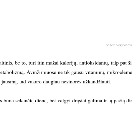
oditele.blogspot.co
tinis, be to, turi itin mažai kalorijų, antioksidantų, taip pat ši
metabolizmą. Avinžirniuose ne tik gausu vitaminų, mikroeleme
o jausmą, tad vakare daugiau nesinorės užkandžiauti.
s būna sekančią dieną, bet valgyt drąsiai galima ir tą pačią di