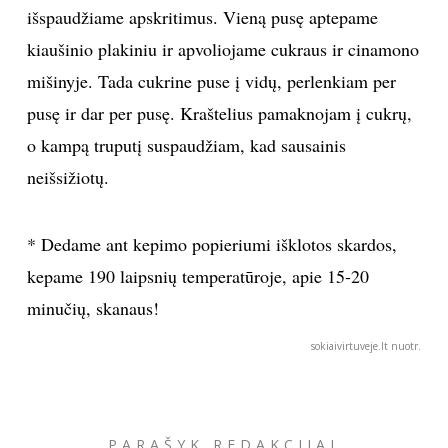
išspaudžiame apskritimus. Vieną pusę aptepame
kiaušinio plakiniu ir apvoliojame cukraus ir cinamono
Sekite mus:
mišinyje. Tada cukrine puse į vidų, perlenkiam per
pusę ir dar per pusę. Kraštelius pamaknojam į cukrų,
o kampą truputį suspaudžiam, kad sausainis
PRENUMERUOK
neišsižiotų.
NAUJIENLAIŠKĮ
* Dedame ant kepimo popieriumi išklotos skardos,
kepame 190 laipsnių temperatūroje, apie 15-20
minučių, skanaus!
Prenumeruodami portalą,
sokiaivirtuveje.lt nuotr.
Jūs sutinkate su
taisyklėmis
PARAŠYK REDAKCIJAI