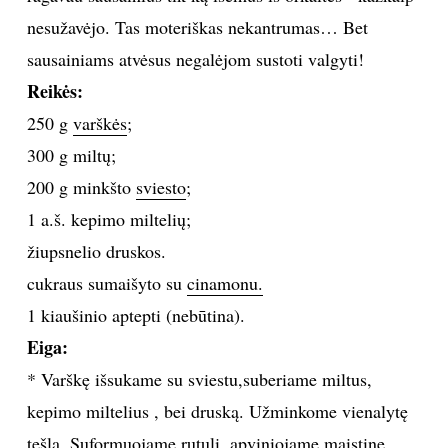
nesužavėjo. Tas moteriškas nekantrumas… Bet
TEATRAS
sausainiams atvėsus negalėjom sustoti valgyti!
Reikės:
SPORTAS
250 g
varškės
;
FOTOGRAFIJA
300 g miltų;
200 g minkšto
sviesto
;
MENAS
1 a.š. kepimo miltelių;
žiupsnelio druskos.
ORAI
cukraus sumaišyto su
cinamonu.
1 kiaušinio aptepti (nebūtina).
ĮDOMYBĖS
Eiga:
ISTORIJA
* Varškę išsukame su sviestu,suberiame miltus,
kepimo miltelius , bei druską. Užminkome vienalytę
KNYGOS
tešlą. Suformuojame rutulį, apviniojame maistine