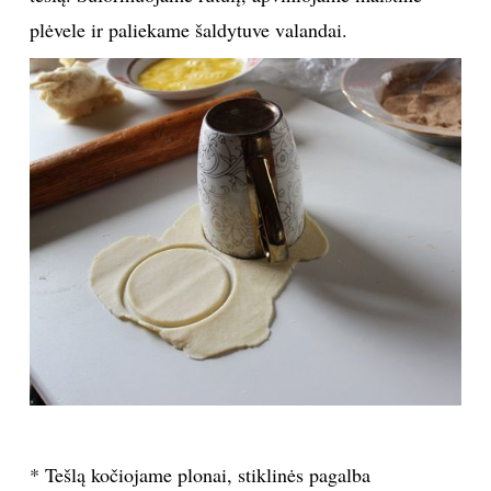
plėvele ir paliekame šaldytuve valandai.
INTERJERAS
NAMAI
VIRTUVĖ
RECEPTAI
VAIKAI
NELAIMĖS
KONTAKTAI
PRIVATUMO POLITIKA
* Tešlą kočiojame plonai, stiklinės pagalba