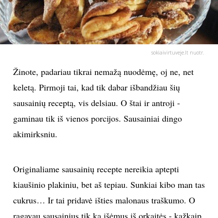
PSICHOLOGIJA
HOROSKOPAI
sokiaivirtuveje.lt nuotr.
Žinote, padariau tikrai nemažą nuodėmę, oj ne, net
ASTROLOGIJA
keletą. Pirmoji tai, kad tik dabar išbandžiau šių
POLITIKA
sausainių receptą, vis delsiau. O štai ir antroji -
gaminau tik iš vienos porcijos. Sausainiai dingo
KULTŪRA
akimirksniu.
LAISVALAIKIS
Originaliame sausainių recepte nereikia aptepti
KINAS
kiaušinio plakiniu, bet aš tepiau. Sunkiai kibo man tas
cukrus… Ir tai pridavė išties malonaus traškumo. O
MUZIKA
ragavau sausainius tik ką išėmus iš orkaitės - kažkaip