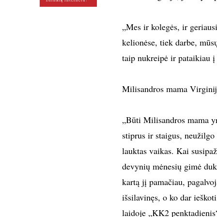
žurnalą internetu!
„Mes ir kolegės, ir geriaus
kelionėse, tiek darbe, mūs
taip nukreipė ir pataikiau 
Milisandros mama Virginija
„Būti Milisandros mama yr
stiprus ir staigus, neužilg
lauktas vaikas. Kai susip
devynių mėnesių gimė dukra
kartą jį pamačiau, pagalvoj
išsilavinęs, o ko dar iešk
laidoje „KK2 penktadienis“