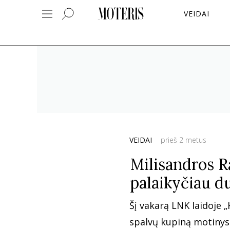
VEIDAI
VEIDAI
prieš 2 metus
Milisandros R
palaikyčiau duk
Šį vakarą LNK laidoje „
spalvų kupiną motinystę