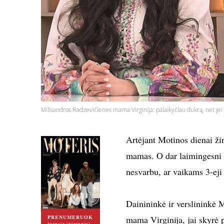
Milisandros Radzevičienės mama Virginija: palaikyčiau dukrą, net jei j
Artėjant Motinos dienai ži
mamas. O dar laimingesni 
nesvarbu, ar vaikams 3-eji 
Dainininkė ir verslininkė 
PRENUMERUOK
mama Virginija, jai skyrė 