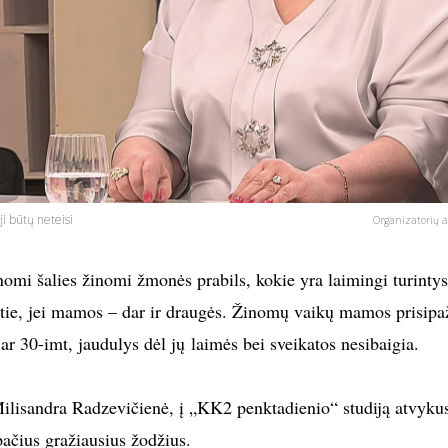
i būtų neteisi
Organizatorių a
nomi šalies žinomi žmonės prabils, kokie yra laimingi turintys
tie, jei mamos – dar ir draugės. Žinomų vaikų mamos prisipa
ar 30-imt, jaudulys dėl jų laimės bei sveikatos nesibaigia.
Milisandra Radzevičienė, į „KK2 penktadienio“ studiją atvykus
pačius gražiausius žodžius.