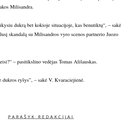
akos Milisandra.
ikysiu dukrą bet kokioje situacijoje, kas benutiktų“, – sakė
ilusį skandalą su Milisandros vyro scenos partnerio Juozo
eteisi?“ – pasitikslino vedėjas Tomas Ališauskas.
r dukros ryšys”, – sakė V. Kvaraciejienė.
PARAŠYK REDAKCIJAI