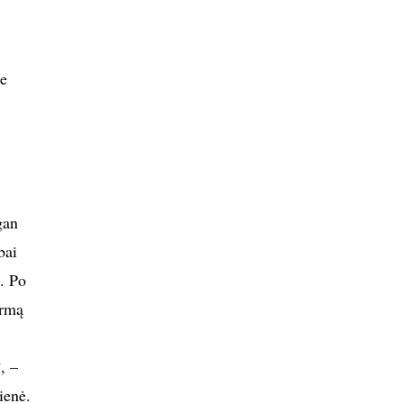
ne
gan
bai
. Po
irmą
, –
ienė.