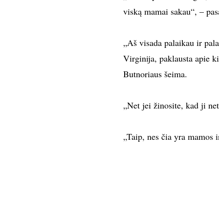
viską mamai sakau“, – pas
„Aš visada palaikau ir pala
Virginija, paklausta apie k
Butnoriaus šeima.
„Net jei žinosite, kad ji n
„Taip, nes čia yra mamos i