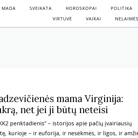
MADA
SVEIKATA
HOROSKOPAI
POLITIKA
VIRTUVĖ
VAIKAI
NELAIMĖ
adzevičienės mama Virginija:
rą, net jei ji būtų neteisi
KK2 penktadienis“ – istorijos apie pačių įvairiausių
, kurioje – ir euforija, ir nesėkmės, ir ligos, ir amži