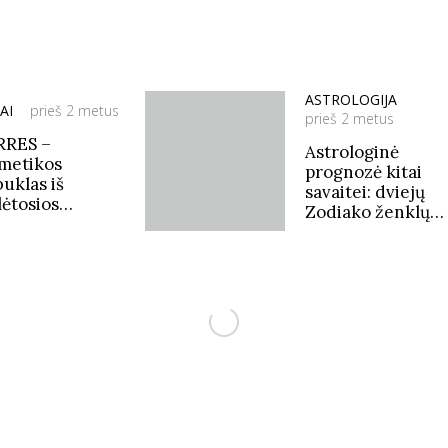
ASTROLOGIJA
AI
prieš 2 metus
prieš 2 metus
RES –
Astrologinė
metikos
prognozė kitai
buklas iš
savaitei: dviejų
lėtosios
Zodiako ženklų
ikijos
laukia lemtingi
pokyčiai