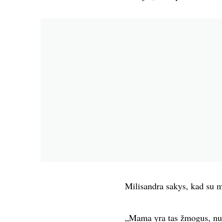
Milisandra sakys, kad su ma
„Mama yra tas žmogus, nuo 