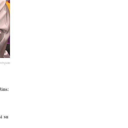
rchyvas
žins:
i su