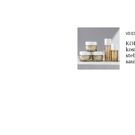
VEID
KOR
kos
ste
sau
Gra