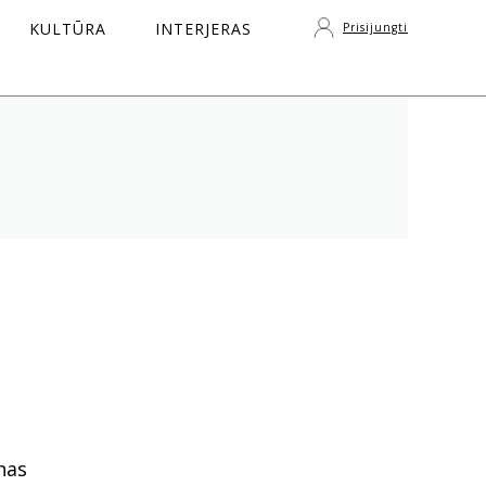
KULTŪRA
INTERJERAS
Prisijungti
S
nas