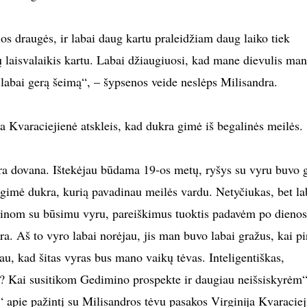
ios draugės, ir labai daug kartu praleidžiam daug laiko tiek
ų laisvalaikis kartu. Labai džiaugiuosi, kad mane dievulis ma
į labai gerą šeimą“, – šypsenos veide neslėps Milisandra.
 Kvaraciejienė atskleis, kad dukra gimė iš begalinės meilės.
a dovana. Ištekėjau būdama 19-os metų, ryšys su vyru buvo 
o gimė dukra, kurią pavadinau meilės vardu. Netyčiukas, bet la
ažinom su būsimu vyru, pareiškimus tuoktis padavėm po dienos
. Aš to vyro labai norėjau, jis man buvo labai gražus, kai p
au, kad šitas vyras bus mano vaikų tėvas. Inteligentiškas,
oti? Kai susitikom Gedimino prospekte ir daugiau neišsiskyrėm“
 apie pažintį su Milisandros tėvu pasakos Virginija Kvaraciej