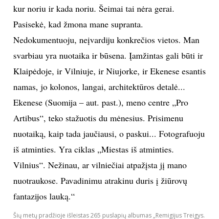
tai – Septintoji gatvė. O kodėl, nežinau. 2010 m.
galerijoje „Baroti“ veikė mano paroda „Septintoji
gatvė“. Nežinau, ar Niujorke yra tokia gatvė. Aš ją
sugalvojau. Ta gatvė tarsi iš sapno galėtų būti mieste,
kurio tikrovėje nėra... Visos mano fotografijos yra
sugalvotos.
Man patinka laisvė, tas katino principas – vaikštau,
kur noriu ir kada noriu. Šeimai tai nėra gerai.
Pasisekė, kad žmona mane supranta.
Nedokumentuoju, neįvardiju konkrečios vietos. Man
svarbiau yra nuotaika ir būsena. Įamžintas gali būti ir
Klaipėdoje, ir Vilniuje, ir Niujorke, ir Ekenese esantis
namas, jo kolonos, langai, architektūros detalė...
Ekenese (Suomija – aut. past.), meno centre „Pro