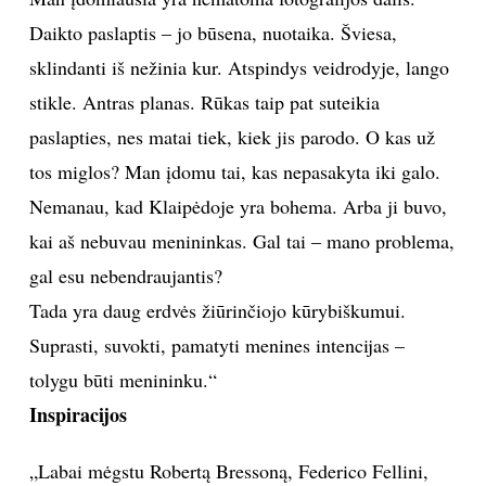
gimimo proceso. Pats murkdausi vonelėse, nenaudoju
pinceto, merkiu rankas į chemikalus. Ne įmetu ir
laukiu, kol vaizdas išryškės, o įtrinu emulsiją, ryškalą,
glostau, čiuopiu popierių – reikia pajausti. Spaudžiu
tik vieną ar tris atspaudus. Tada negatyvą sugadinu –
perbraukiu aštriu daiktu.
Man įdomiausia yra nematoma fotografijos dalis.
Daikto paslaptis – jo būsena, nuotaika. Šviesa,
sklindanti iš nežinia kur. Atspindys veidrodyje, lango
stikle. Antras planas. Rūkas taip pat suteikia
paslapties, nes matai tiek, kiek jis parodo. O kas už
tos miglos? Man įdomu tai, kas nepasakyta iki galo.
Nemanau, kad Klaipėdoje yra bohema. Arba ji buvo,
kai aš nebuvau menininkas. Gal tai – mano problema,