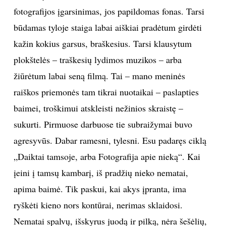
daugiau sprogdinamos energijos, o su metais rimsti.
Dabar esu nurimęs taip, kad apskritai nieko nenoriu
daryti. Tai – ne iš gero gyvenimo, o iš sutrikimo.
Išleista knyga – atsirado vakuumas.“
Įgarsinimas
„Kodėl įbrėžimai, taškai, brūkšniai, tonai? Tai tarsi
fotografijos įgarsinimas, jos papildomas fonas. Tarsi
būdamas tyloje staiga labai aiškiai pradėtum girdėti
kažin kokius garsus, braškesius. Tarsi klausytum
plokštelės – traškesių lydimos muzikos – arba
žiūrėtum labai seną filmą. Tai – mano meninės
raiškos priemonės tam tikrai nuotaikai – paslapties
baimei, troškimui atskleisti nežinios skraistę –