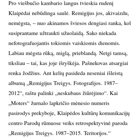
Pro viešbučio kambario langus tvieskia rudenį
TEATRAS
Klaipėdai nebūdinga saulė. Remigijus jos, akivaizdu,
nemėgsta, – nuo akinamos šviesos dengiasi ranka, kol
SPORTAS
susiprantame užtraukti užuolaidą. Sako niekada
nefotografuojantis tokiomis vaiskiomis dienomis.
FOTOGRAFIJA
Labiau mėgsta rūką, miglą, prieblandą. Netgi tamsą,
tiksliau – tai, kas joje išryškėja. Pašnekovas atsargiai
MENAS
renka žodžius. Ant kelių pasideda neseniai išleistą
ORAI
albumą „Remigijus Treigys. Fotografijos. 1987–
2012“, raštu palinki „neskubaus žiūrėjimo“. Kai
ĮDOMYBĖS
„Moters“ žurnalo lapkričio mėnesio numeris
pasirodys prekyboje, Klaipėdos kultūrų komunikacijų
ISTORIJA
centro Parodų rūmuose veiks retrospektyvinė paroda
„Remigijus Treigys. 1987–2015. Teritorijos.“
KNYGOS