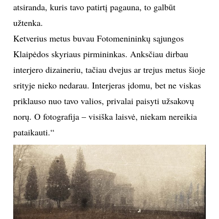
Įdomu. Man patinka dirbti su studentais, jei gaunu iš
jų grąžos. Jei žiūri į tave nieko nesakančiomis akimis,
jei nejauti jų smalsumo, susidomėjimo, jei
nesusikalbi, tada neįdomu. Galbūt skirtingas
žinojimas? Būdamas jaunas, aš taip pat daug ko
nežinojau, nesusišnekėjau su savo vyresniais
dėstytojais, nes mūsų patirtys buvo skirtingos. Jei
atsiranda, kuris tavo patirtį pagauna, to galbūt
užtenka.
Ketverius metus buvau Fotomenininkų sąjungos
Klaipėdos skyriaus pirmininkas. Anksčiau dirbau
interjero dizaineriu, tačiau dvejus ar trejus metus šioje
srityje nieko nedarau. Interjeras įdomu, bet ne viskas
priklauso nuo tavo valios, privalai paisyti užsakovų