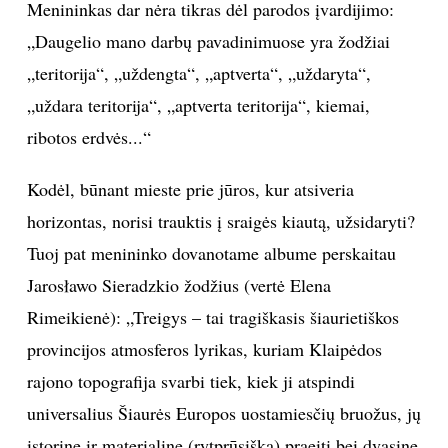
Menininkas dar nėra tikras dėl parodos įvardijimo:
INTERJERAS
„Daugelio mano darbų pavadinimuose yra žodžiai
„teritorija“, „uždengta“, „aptverta“, „uždaryta“,
NAMAI
„uždara teritorija“, „aptverta teritorija“, kiemai,
ribotos erdvės...“
VIRTUVĖ
Kodėl, būnant mieste prie jūros, kur atsiveria
RECEPTAI
horizontas, norisi trauktis į sraigės kiautą, užsidaryti?
Tuoj pat menininko dovanotame albume perskaitau
VAIKAI
Jarosławo Sieradzkio žodžius (vertė Elena
NELAIMĖS
Rimeikienė): „Treigys – tai tragiškasis šiaurietiškos
provincijos atmosferos lyrikas, kuriam Klaipėdos
KONTAKTAI
rajono topografija svarbi tiek, kiek ji atspindi
universalius Šiaurės Europos uostamiesčių bruožus, jų
PRIVATUMO POLITIKA
istorinę ir materialinę (rytprūsišką) praeitį bei dvasinę