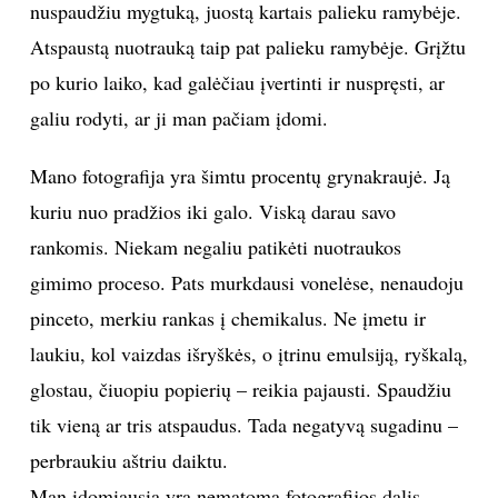
praeinu pro nusižiūrėtą objektą ar peizažą. Ieškau su
juo ryšio. Žinau, kad jį reikia nufotografuoti, bet dar
neatėjo ta diena, nėra tinkamo apšvietimo ar
nuotaikos. Ilgai ieškau to vienintelio kadro, ilgai
mąstau. Niekada neišnaudoju visos juostos iškart, iš
daugybės kadrų noriu išsirinkti tinkamą. Kai
nuspaudžiu mygtuką, juostą kartais palieku ramybėje.
Atspaustą nuotrauką taip pat palieku ramybėje. Grįžtu
po kurio laiko, kad galėčiau įvertinti ir nuspręsti, ar
galiu rodyti, ar ji man pačiam įdomi.
Mano fotografija yra šimtu procentų grynakraujė. Ją
kuriu nuo pradžios iki galo. Viską darau savo
rankomis. Niekam negaliu patikėti nuotraukos