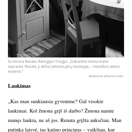
Su žmona Renata. Remigijus Treigys: „Dabartinė šeima mane
supranta. Renata, ji dirba Lietuvos jūrų muziejuje, – meniškos sielos