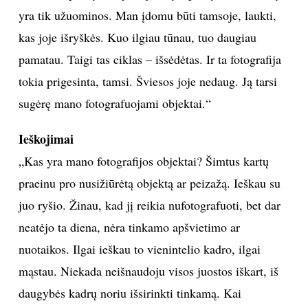
sukurti. Pirmuose darbuose tie subraižymai buvo
agresyvūs. Dabar ramesni, tylesni. Esu padaręs ciklą
„Daiktai tamsoje, arba Fotografija apie nieką“. Kai
įeini į tamsų kambarį, iš pradžių nieko nematai,
apima baimė. Tik paskui, kai akys įpranta, ima
ryškėti kieno nors kontūrai, nerimas sklaidosi.
Nematai spalvų, išskyrus juodą ir pilką, nėra šešėlių,
yra tik užuominos. Man įdomu būti tamsoje, laukti,
kas joje išryškės. Kuo ilgiau tūnau, tuo daugiau
pamatau. Taigi tas ciklas – išsėdėtas. Ir ta fotografija
tokia prigesinta, tamsi. Šviesos joje nedaug. Ją tarsi
sugėrę mano fotografuojami objektai.“
Ieškojimai
„Kas yra mano fotografijos objektai? Šimtus kartų