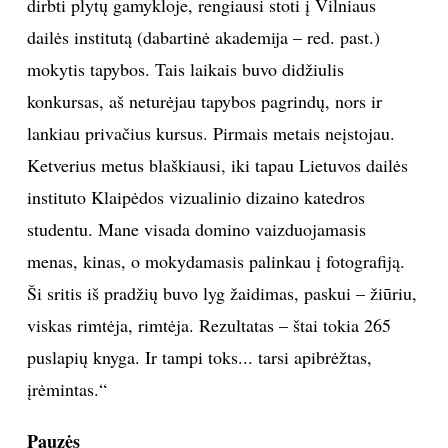
noriu būti. Blaškiausi. Stojau į Kūno kultūros
institutą, nepavyko. Įstojau į Žemės ūkio akademiją.
Pirmame kurse pradėjau lankyti dailės būrelį, taip
įsitraukiau į meno pasaulį. Staiga pajutau, kad įvyko,
pasak vieno filosofo, „pavėluotas sielos
apvaisinimas“. Mečiau inžinerijos studijas, pradėjau
dirbti plytų gamykloje, rengiausi stoti į Vilniaus
dailės institutą (dabartinė akademija – red. past.)
mokytis tapybos. Tais laikais buvo didžiulis
konkursas, aš neturėjau tapybos pagrindų, nors ir
lankiau privačius kursus. Pirmais metais neįstojau.
Ketverius metus blaškiausi, iki tapau Lietuvos dailės
instituto Klaipėdos vizualinio dizaino katedros
studentu. Mane visada domino vaizduojamasis