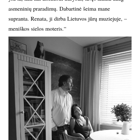
Pirmos santuokos neišsaugojau. Su dabartine žmona
Renata bendrų vaikų neturime, yra jos dukrytė Eva.
Ar šeima man sudarė sąlygas kurti? Kur jiems dėtis?
Kuriantis žmogus niekada neturi atostogų. Taip
susiklosto gyvenimas. Šeima galbūt ir pavyduliauja
mano dėmesio kūrybai. Kiekvieno menininko bėda
yra ta, kad kai atsiduodi kūrybai, tavęs laukia daug
asmeninių praradimų. Dabartinė šeima mane
supranta. Renata, ji dirba Lietuvos jūrų muziejuje, –
meniškos sielos moteris.“