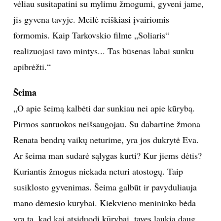
nepavaldi. Vienaip jauti, kai tau aštuoniolika, kitaip –
kai trisdešimt, dar kitaip – sulaukęs brandos. Meilės
jausmas keičiasi. Meilė – tai pagarba, susikalbėjimas,
supratimas, atjauta. Kai mylimojo skausmą priimi lyg
savo, tarsi įėjęs į jo kūną ir dvasią. Meilė – kai širdies
plote kažkas kirba. Jaunystės meilė paženklinta aistra,
vėliau susitapatini su mylimu žmogumi, gyveni jame,
jis gyvena tavyje. Meilė reiškiasi įvairiomis
formomis. Kaip Tarkovskio filme „Soliaris“
realizuojasi tavo mintys... Tas būsenas labai sunku
apibrėžti.“
Šeima
„O apie šeimą kalbėti dar sunkiau nei apie kūrybą.