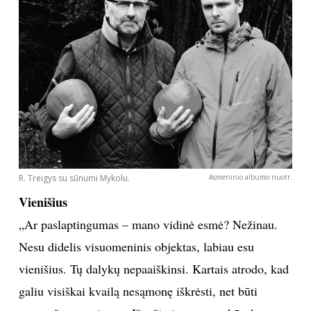
daryti kitų portretus... Manau, yra kolegų, kurie
padaro geriau, bet jau kelerius metus visiems sakau:
„Fotografuosiu portretus.“ Ir noriu, ir bandau, bet
nerodau. Kažkas knibžda. Gal bus, o gal ir ne.
Niekada nežinai.“