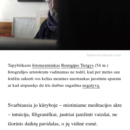
PSICHOLOGIJA
HOROSKOPAI
ASTROLOGIJA
Asmeninio albumo nuotr.
POLITIKA
Tapybiškasis
fotomenininkas
Remigijus Treigys
(54 m.)
fotografijos aristokratu vadinamas ne todėl, kad per metus sau
KULTŪRA
leidžia sukurti vos kelias menines nuotraukas juostiniu aparatu
ar kad atspaudęs du tris darbus sugadina
negatyvą.
LAISVALAIKIS
Svarbiausia jo kūryboje – mistiniame meditacijos akte
KINAS
– intuicija, filigraniškai, jautriai įamžinti vaizdai, ne
išorinis daiktų pavidalas, o jų vidinė esmė.
MUZIKA