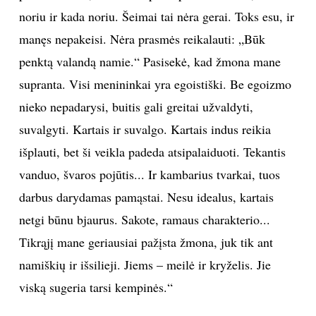
moteris.“
Asmeninio albumo nuotr.
Laukimas
„Kas man sunkiausia gyvenime? Gal visokie
laukimai. Kol žmona grįš iš darbo? Žmona namie
manęs laukia, ne aš jos. Renata grįžta anksčiau. Man
patinka laisvė, tas katino principas – vaikštau, kur
noriu ir kada noriu. Šeimai tai nėra gerai. Toks esu, ir
manęs nepakeisi. Nėra prasmės reikalauti: „Būk
penktą valandą namie.“ Pasisekė, kad žmona mane
supranta. Visi menininkai yra egoistiški. Be egoizmo
nieko nepadarysi, buitis gali greitai užvaldyti,
suvalgyti. Kartais ir suvalgo. Kartais indus reikia
išplauti, bet ši veikla padeda atsipalaiduoti. Tekantis