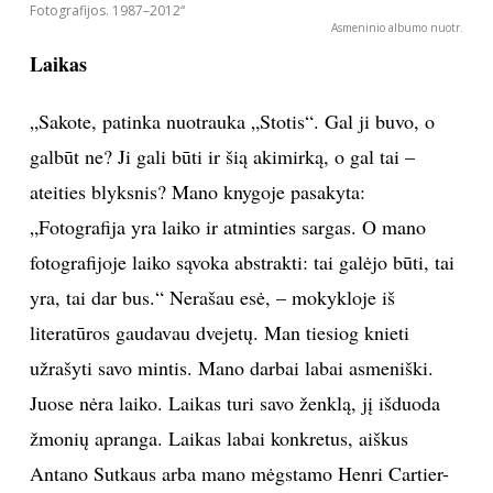
Artibus“, teko stažuotis du mėnesius. Prisimenu
nuotaiką, kaip tada jaučiausi, o paskui... Fotografuoju
iš atminties. Yra ciklas „Miestas iš atminties.
Vilnius“. Nežinau, ar vilniečiai atpažįsta jį mano
nuotraukose. Pavadinimu atrakinu duris į žiūrovų
fantazijos lauką.“
Šių metų pradžioje išleistas 265 puslapių albumas „Remigijus Treigys.
Fotografijos. 1987–2012“
Asmeninio albumo nuotr.
Laikas
„Sakote, patinka nuotrauka „Stotis“. Gal ji buvo, o
galbūt ne? Ji gali būti ir šią akimirką, o gal tai –
ateities blyksnis? Mano knygoje pasakyta:
„Fotografija yra laiko ir atminties sargas. O mano