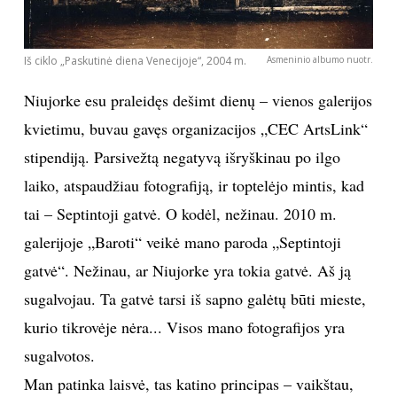
įvyko apsireiškimas – Venecija staiga prašneko,
atsivėrė man.
Iš ciklo „Paskutinė diena Venecijoje“, 2004 m.
Asmeninio albumo nuotr.
Niujorke esu praleidęs dešimt dienų – vienos galerijos
kvietimu, buvau gavęs organizacijos „CEC ArtsLink“
stipendiją. Parsivežtą negatyvą išryškinau po ilgo
laiko, atspaudžiau fotografiją, ir toptelėjo mintis, kad