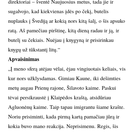
ta pačia kryptimi, žiūriu – butelis į krantą išmestas, o
jame – kažkokie popieriai. Niekaip negaliu ištraukti.
Einu toliau, pamatau savo pirštinę. Pareinu į
dirbtuves, sudaužau butelį, randu dešimt čekių po
šimtą litų knygoms nusipirkti. Vėliau paaiškėjo, kad
Klaipėdoje buvo susirinkę Lietuvos knygynų
direktoriai – šventė Naujuosius metus, tada jie ir
sugalvojo, kad kiekvienas įdės po čekį, butelis
nuplauks į Švediją ar kokią nors kitą šalį, o šis apsuko
ratą. Aš pamečiau pirštinę, kitą dieną radau ir ją, ir
butelį su čekiais. Nuėjau į knygyną ir prisirinkau
knygų už tūkstantį litų.“
Apvaisinimas
„Į meno sferą atėjau vėlai, ėjau vingiuotais keliais, vis