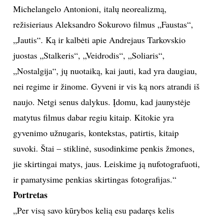
gal esu nebendraujantis?
Tada yra daug erdvės žiūrinčiojo kūrybiškumui.
Suprasti, suvokti, pamatyti menines intencijas –
tolygu būti menininku.“
Inspiracijos
„Labai mėgstu Robertą Bressoną, Federico Fellini,
Michelangelo Antonioni, italų neorealizmą,
režisieriaus Aleksandro Sokurovo filmus „Faustas“,
„Jautis“. Ką ir kalbėti apie Andrejaus Tarkovskio
juostas „Stalkeris“, „Veidrodis“, „Soliaris“,
„Nostalgija“, jų nuotaiką, kai jauti, kad yra daugiau,
nei regime ir žinome. Gyveni ir vis ką nors atrandi iš
naujo. Netgi senus dalykus. Įdomu, kad jaunystėje