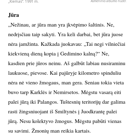
„Kiemas“. 1991 m.
Asmeninio albumo nuotr.
Jūra
„Nežinau, ar jūra man yra įkvėpimo šaltinis. Ne,
nedrįsčiau taip sakyti. Yra keli darbai, bet jūra juose
nėra įamžinta. Kažkada juokavau: „Tai negi vilniečiai
kiekvieną dieną kopia į Gedimino kalną?“ Ne,
kasdien prie jūros neinu. Aš galbūt labiau nusiraminu