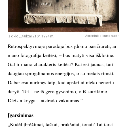
supratau, kad taisyklių nėra, turi nukaltą pagrindą –
kultūrinį, meninį – ir eini savo keliu. Daug gauni iš
kino, literatūros, pats domiesi.
Iš ciklo „Daiktai 216“, 1994 m.
Asmeninio albumo nuotr.
Retrospektyvinėje parodoje bus įdomu pasižiūrėti, ar
mano fotografija keitėsi, – bus matyti visa išklotinė.
Gal ir mano charakteris keitėsi? Kai esi jaunas, turi