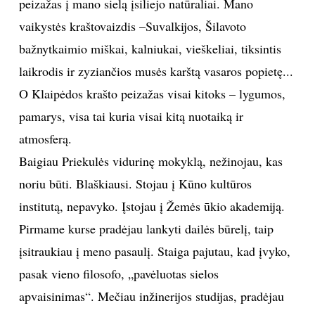
kur nors užklysdamas. Gimiau Kaune, iki dešimties
metų augau Prienų rajone, Šilavoto kaime. Paskui
tėvai persikraustė į Klaipėdos kraštą, atsidūriau
Agluonėnų kaime. Taip tapau imigrantu šiame krašte.
Noriu prisiminti, kada pirmą kartą pamačiau jūrą ir
kokia buvo mano reakcija. Neprisimenu. Regis, šis
peizažas į mano sielą įsiliejo natūraliai. Mano
vaikystės kraštovaizdis –Suvalkijos, Šilavoto
bažnytkaimio miškai, kalniukai, vieškeliai, tiksintis
laikrodis ir zyziančios musės karštą vasaros popietę...
O Klaipėdos krašto peizažas visai kitoks – lygumos,
pamarys, visa tai kuria visai kitą nuotaiką ir
atmosferą.
Baigiau Priekulės vidurinę mokyklą, nežinojau, kas