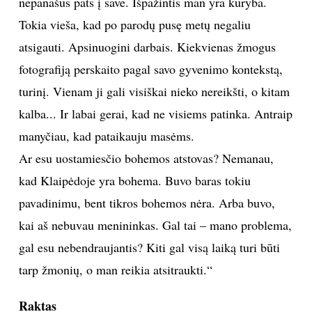
R. Treigys su sūnumi Mykolu.
Asmeninio albumo nuotr.
Vienišius
„Ar paslaptingumas – mano vidinė esmė? Nežinau.
Nesu didelis visuomeninis objektas, labiau esu
vienišius. Tų dalykų nepaaiškinsi. Kartais atrodo, kad
galiu visiškai kvailą nesąmonę iškrėsti, net būti
nepanašus pats į save. Išpažintis man yra kūryba.
Tokia vieša, kad po parodų pusę metų negaliu
atsigauti. Apsinuogini darbais. Kiekvienas žmogus
fotografiją perskaito pagal savo gyvenimo kontekstą,
turinį. Vienam ji gali visiškai nieko nereikšti, o kitam
kalba... Ir labai gerai, kad ne visiems patinka. Antraip
manyčiau, kad pataikauju masėms.
Ar esu uostamiesčio bohemos atstovas? Nemanau,