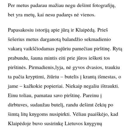
laukuose, pievose. Kai pajūryje kilometro spinduliu
nėra nė vieno žmogaus, man gera. Seniau tokia vieta
buvo tarp Karklės ir Nemirsetos. Mėgstu vasarą eiti
palei jūrą iki Palangos. Tuštesnių teritorijų dar galima
rasti žingsniuojant iš Smiltynės į Juodkrantę palei
jūrą. Nesu kolektyvo žmogus. Mėgstu pabūti vienas
su savimi. Žmonių man reikia kartais.
Per metus padarau mažiau negu dešimt fotografijų,
bet yra metų, kai nesu padaręs nė vienos.
Papasakosiu istoriją apie jūrą ir Klaipėdą. Prieš
šešerius metus darganotą balandžio sekmadienio
vakarą vaikščiodamas pajūriu pamečiau pirštinę. Rytą
prabundu, šauna mintis eiti prie jūros ieškoti tos
pirštinės. Pirmadienis,lyja, nė gyvos dvasios, traukiu