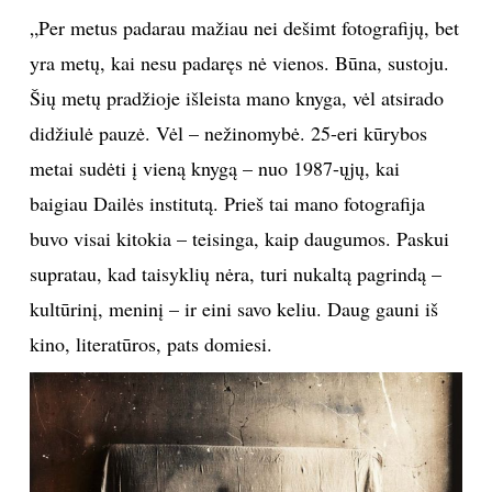
menas, kinas, o mokydamasis palinkau į fotografiją.
Ši sritis iš pradžių buvo lyg žaidimas, paskui – žiūriu,
viskas rimtėja, rimtėja. Rezultatas – štai tokia 265
puslapių knyga. Ir tampi toks... tarsi apibrėžtas,
įrėmintas.“
Pauzės
„Per metus padarau mažiau nei dešimt fotografijų, bet
yra metų, kai nesu padaręs nė vienos. Būna, sustoju.
Šių metų pradžioje išleista mano knyga, vėl atsirado
didžiulė pauzė. Vėl – nežinomybė. 25-eri kūrybos
metai sudėti į vieną knygą – nuo 1987-ųjų, kai
baigiau Dailės institutą. Prieš tai mano fotografija
buvo visai kitokia – teisinga, kaip daugumos. Paskui