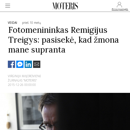
Prisijungti
VEIDAI
prieš 10 metų
Fotomenininkas Remigijus
Treigys: pasisekė, kad žmona
VEIDAI
mane supranta
MONARCHIJA
MADA
VIRGINIJA MAJOROVIENĖ
ŽURNALAS "MOTERIS"
2015-12-26 00:00:00
GROŽIS
SVEIKATA
APIE MANE