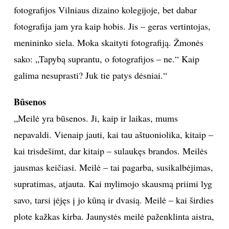
Pavyzdžiui, nemažai mano nuotraukų yra iš 1989-ųjų,
kai laukėme sūnaus Mykolo gimimo. Tarkim, „Rudas
peizažas“. Fotografuota tą dieną, kai gimė. Vienas
atspaudas. Buvo besniegis sausio mėnuo. Gerai
atsimenu tą ūkanotą dieną. 2014 metais padariau labai
panašią fotografiją „Rudas peizažas po 25-erių metų“.
Sugrįžimas... Mykolas pasekė mano pėdomis, mokėsi
fotografijos Vilniaus dizaino kolegijoje, bet dabar
fotografija jam yra kaip hobis. Jis – geras vertintojas,
menininko siela. Moka skaityti fotografiją. Žmonės
sako: „Tapybą suprantu, o fotografijos – ne.“ Kaip
galima nesuprasti? Juk tie patys dėsniai.“
Būsenos
„Meilė yra būsenos. Ji, kaip ir laikas, mums