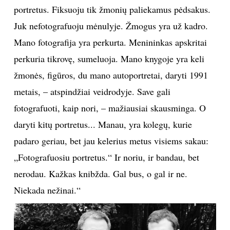
matytus filmus dabar regiu kitaip. Kitokie yra
gyvenimo užnugaris, kontekstas, patirtis, kitaip
suvoki. Štai – stiklinė, susodinkime penkis žmones,
jie skirtingai matys, jaus. Leiskime ją nufotografuoti,
ir pamatysime penkias skirtingas fotografijas.“
Portretas
„Per visą savo kūrybos kelią esu padaręs kelis
portretus. Fiksuoju tik žmonių paliekamus pėdsakus.
Juk nefotografuoju mėnulyje. Žmogus yra už kadro.
Mano fotografija yra perkurta. Menininkas apskritai
perkuria tikrovę, sumeluoja. Mano knygoje yra keli
žmonės, figūros, du mano autoportretai, daryti 1991
metais, – atspindžiai veidrodyje. Save gali
fotografuoti, kaip nori, – mažiausiai skausminga. O