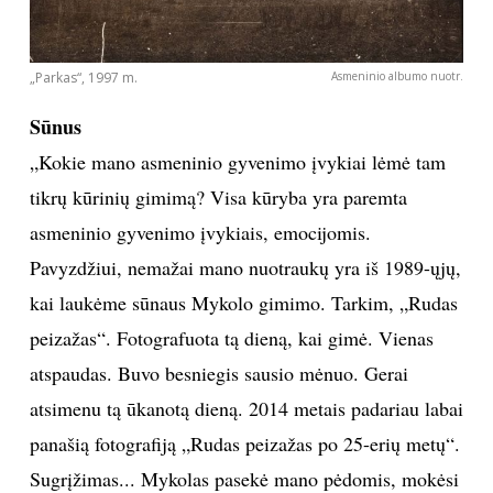
norų. O fotografija – visiška laisvė, niekam nereikia
pataikauti.“
„Parkas“, 1997 m.
Asmeninio albumo nuotr.
Sūnus
„Kokie mano asmeninio gyvenimo įvykiai lėmė tam
tikrų kūrinių gimimą? Visa kūryba yra paremta
asmeninio gyvenimo įvykiais, emocijomis.