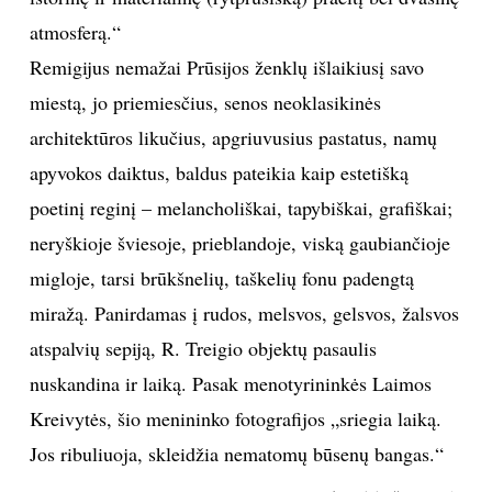
atmosferą.“
Sekite mus:
Remigijus nemažai Prūsijos ženklų išlaikiusį savo
miestą, jo priemiesčius, senos neoklasikinės
architektūros likučius, apgriuvusius pastatus, namų
PRENUMERUOK
apyvokos daiktus, baldus pateikia kaip estetišką
poetinį reginį – melancholiškai, tapybiškai, grafiškai;
neryškioje šviesoje, prieblandoje, viską gaubiančioje
NAUJIENLAIŠKĮ
migloje, tarsi brūkšnelių, taškelių fonu padengtą
miražą. Panirdamas į rudos, melsvos, gelsvos, žalsvos
atspalvių sepiją, R. Treigio objektų pasaulis
Prenumeruodami portalą,
nuskandina ir laiką. Pasak menotyrininkės Laimos
Jūs sutinkate su
taisyklėmis
Kreivytės, šio menininko fotografijos „sriegia laiką.
Jos ribuliuoja, skleidžia nematomų būsenų bangas.“