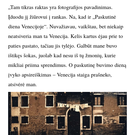
kad Klaipėdoje yra bohema. Buvo baras tokiu
pavadinimu, bent tikros bohemos nėra. Arba buvo,
kai aš nebuvau menininkas. Gal tai – mano problema,
gal esu nebendraujantis? Kiti gal visą laiką turi būti
tarp žmonių, o man reikia atsitraukti.“
Raktas
„Tam tikras raktas yra fotografijos pavadinimas.
Įduodu jį žiūrovui į rankas. Na, kad ir „Paskutinė
diena Venecijoje“. Nuvažiavau, vaikštau, bet niekaip
neatsiveria man ta Venecija. Kelis kartus ėjau prie to
paties pastato, tačiau jis tylėjo. Galbūt mane buvo
ištikęs šokas, juolab kad nesu iš tų žmonių, kurie
mikliai priima sprendimus. O paskutinę buvimo dieną