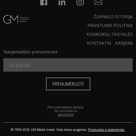
INTERJERAS
ŽURNALO ISTORIJA
PRIVATUMO POLITIKA
NAMAI
KONKURSŲ TAISYKLĖS
KONTAKTAI
KARJERA
VIRTUVĖ
Naujienlaiškio prenumerata
RECEPTAI
VAIKAI
NELAIMĖS
Prenumeruodami portalą,
Jūs sutinkate su
KONTAKTAI
taisyklėmis
PRIVATUMO POLITIKA
© 1999-2026 GM Media Invest. Visos teisės saugomos.
Privatumas ir atsakomybė.