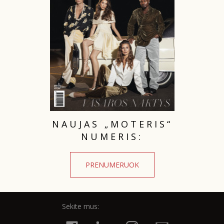
TEATRAS
SPORTAS
FOTOGRAFIJA
MENAS
NAUJAS „MOTERIS“
ORAI
NUMERIS:
ĮDOMYBĖS
PRENUMERUOK
ISTORIJA
Sekite mus:
KNYGOS