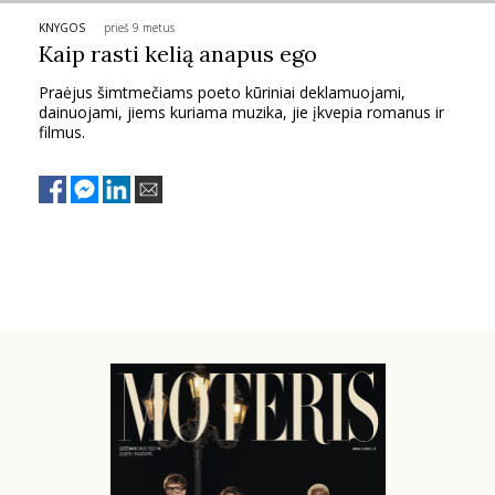
KNYGOS
prieš 9 metus
PSICHOLOGIJA
Kaip rasti kelią anapus ego
Praėjus šimtmečiams poeto kūriniai deklamuojami,
HOROSKOPAI
dainuojami, jiems kuriama muzika, jie įkvepia romanus ir
filmus.
ASTROLOGIJA
POLITIKA
KULTŪRA
LAISVALAIKIS
KINAS
MUZIKA