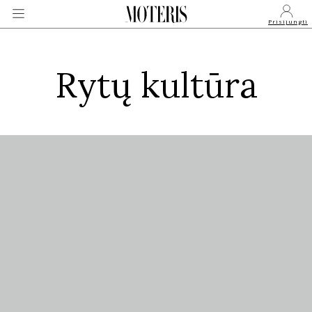
Prisijungti
Rytų kultūra
VEIDAI
MONARCHIJA
MADA
GROŽIS
SVEIKATA
APIE MANE