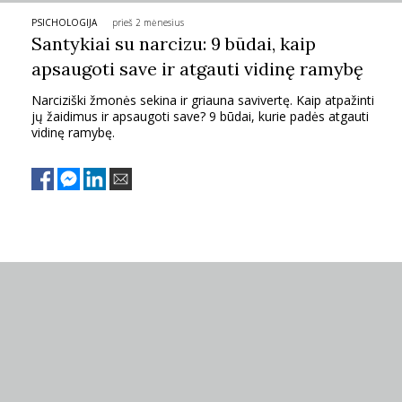
PSICHOLOGIJA
prieš 2 mėnesius
PSICHOLOGIJA
Santykiai su narcizu: 9 būdai, kaip
apsaugoti save ir atgauti vidinę ramybę
HOROSKOPAI
Narciziški žmonės sekina ir griauna savivertę. Kaip atpažinti
jų žaidimus ir apsaugoti save? 9 būdai, kurie padės atgauti
ASTROLOGIJA
vidinę ramybę.
POLITIKA
KULTŪRA
LAISVALAIKIS
KINAS
MUZIKA