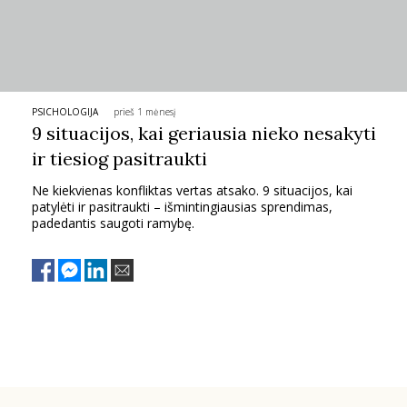
TEATRAS
SPORTAS
PSICHOLOGIJA
prieš 1 mėnesį
9 situacijos, kai geriausia nieko nesakyti
FOTOGRAFIJA
ir tiesiog pasitraukti
MENAS
Ne kiekvienas konfliktas vertas atsako. 9 situacijos, kai
patylėti ir pasitraukti – išmintingiausias sprendimas,
padedantis saugoti ramybę.
ORAI
ĮDOMYBĖS
ISTORIJA
KNYGOS