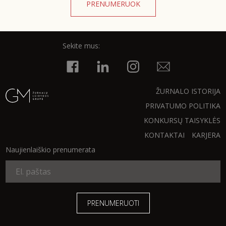
PRENUMERUOK
Sekite mus:
Sekite mus:
PRENUMERUOK
ŽURNALO ISTORIJA
PRIVATUMO POLITIKA
NAUJIENLAIŠKĮ
KONKURSŲ TAISYKLĖS
KONTAKTAI
KARJERA
Naujienlaiškio prenumerata
Prenumeruodami portalą,
Jūs sutinkate su
taisyklėmis