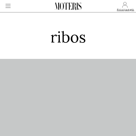
Prisijungti
ribos
VEIDAI
MONARCHIJA
MADA
GROŽIS
SVEIKATA
APIE MANE