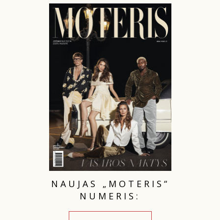
INTERJERAS
NAMAI
VIRTUVĖ
RECEPTAI
VAIKAI
NELAIMĖS
KONTAKTAI
NAUJAS „MOTERIS“
NUMERIS:
PRIVATUMO POLITIKA