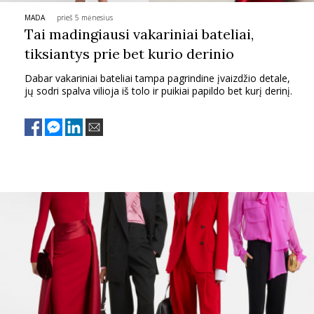
MADA
prieš 5 mėnesius
PSICHOLOGIJA
Tai madingiausi vakariniai bateliai,
tiksiantys prie bet kurio derinio
HOROSKOPAI
Dabar vakariniai bateliai tampa pagrindine įvaizdžio detale,
jų sodri spalva vilioja iš tolo ir puikiai papildo bet kurį derinį.
ASTROLOGIJA
POLITIKA
KULTŪRA
LAISVALAIKIS
KINAS
MUZIKA