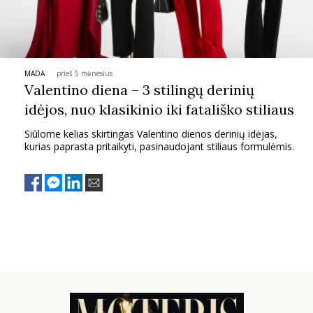
TEATRAS
SPORTAS
MADA
prieš 5 mėnesius
Valentino diena – 3 stilingų derinių
FOTOGRAFIJA
idėjos, nuo klasikinio iki fatališko stiliaus
Siūlome kelias skirtingas Valentino dienos derinių idėjas,
MENAS
kurias paprasta pritaikyti, pasinaudojant stiliaus formulėmis.
ORAI
ĮDOMYBĖS
ISTORIJA
KNYGOS