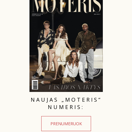
INTERJERAS
NAMAI
VIRTUVĖ
RECEPTAI
VAIKAI
NELAIMĖS
NAUJAS „MOTERIS“
NUMERIS:
KONTAKTAI
PRENUMERUOK
PRIVATUMO POLITIKA