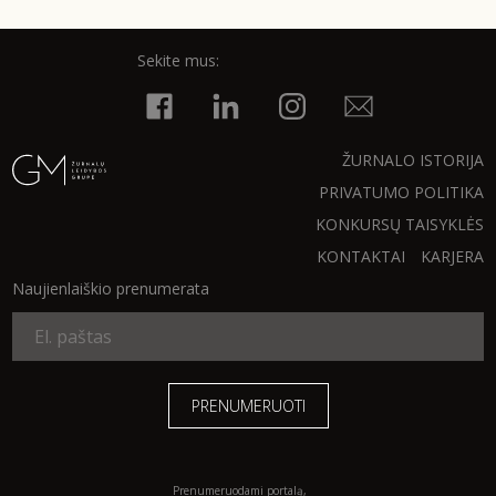
Sekite mus:
Sekite mus:
ŽURNALO ISTORIJA
PRENUMERUOK
PRIVATUMO POLITIKA
KONKURSŲ TAISYKLĖS
KONTAKTAI
KARJERA
NAUJIENLAIŠKĮ
Naujienlaiškio prenumerata
Prenumeruodami portalą,
Jūs sutinkate su
taisyklėmis
Prenumeruodami portalą,