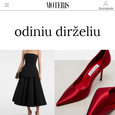
Prisijungti
odiniu dirželiu
VEIDAI
MONARCHIJA
MADA
GROŽIS
SVEIKATA
APIE MANE