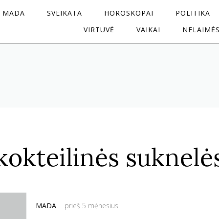
MADA
SVEIKATA
HOROSKOPAI
POLITIKA
VIRTUVĖ
VAIKAI
NELAIMĖ
kokteilinės suknelė
MADA
prieš 5 mėnesius