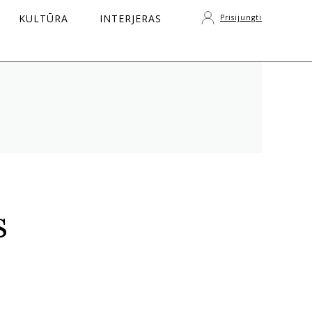
KULTŪRA
INTERJERAS
Prisijungti
S
s