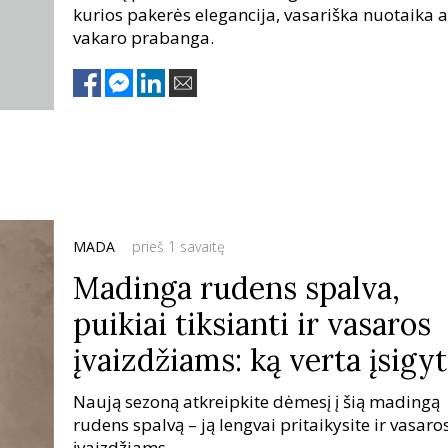
kurios pakerės elegancija, vasariška nuotaika a
vakaro prabanga.
MADA
prieš 1 savaitę
Madinga rudens spalva,
puikiai tiksianti ir vasaros
įvaizdžiams: ką verta įsigyt
Naują sezoną atkreipkite dėmesį į šią madingą
rudens spalvą – ją lengvai pritaikysite ir vasaro
įvaizdžiams.