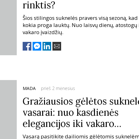
rinktis?
Šios stilingos suknelės pravers visą sezoną, kad 
kokia proga lauktų. Nuo laisvų dienų, atostogų 
vakaro įvaizdžių.
MADA
prieš 2 mėnesius
Gražiausios gėlėtos suknel
vasarai: nuo kasdienės
elegancijos iki vakaro
prabangos
Vasarą pasitikite dailiomis gėlėtomis suknelėm