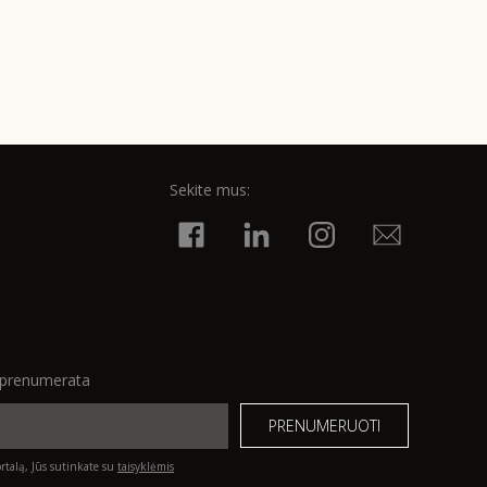
Sekite mus:
o prenumerata
talą, Jūs sutinkate su
taisyklėmis