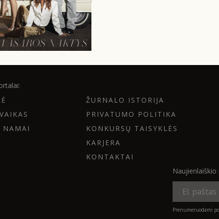
rtalai:
LĖ
ŽURNALO ISTORIJA
VAIKAS
PRIVATUMO POLITIKA
 NAMAI
KONKURSŲ TAISYKLĖS
KARJERA
KONTAKTAI
Naujienlaiški
Prenumeruodami por