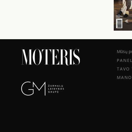
Mūsų po
PANE
TAVO 
MANO