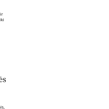
ir
iki
ės
is,