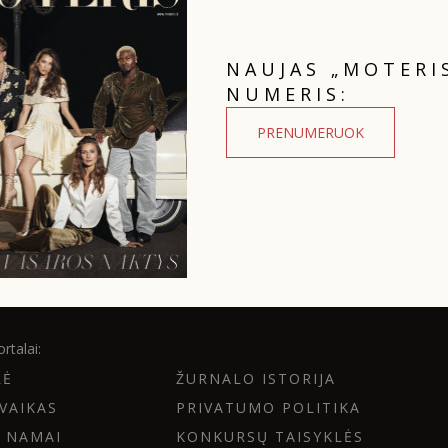
NAUJAS „MOTERI
NUMERIS:
PRENUMERUOK
rtalai:
LĖ
ŽURNALO ISTORIJA
VAIKAS
PRIVATUMO POLITIKA
 NAMAI
KONKURSŲ TAISYKLĖS