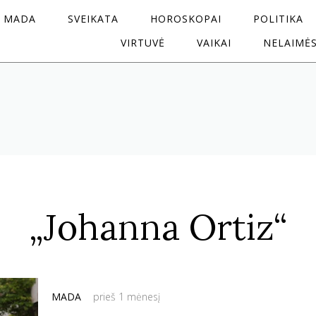
MADA
SVEIKATA
HOROSKOPAI
POLITIKA
VIRTUVĖ
VAIKAI
NELAIMĖ
„Johanna Ortiz“
MADA
prieš 1 mėnesį