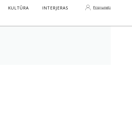
KULTŪRA
INTERJERAS
Prisijungti
S