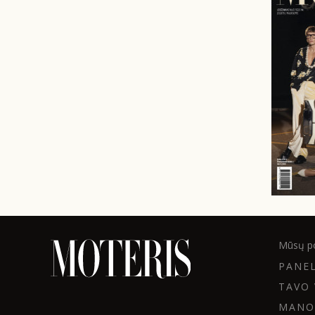
Mūsų po
PANE
TAVO 
MANO