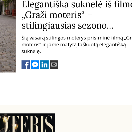
Elegantiška suknelė iš film
„Graži moteris“ –
stilingiausias sezono
pirkinys
Šią vasarą stilingos moterys prisiminė filmą „Gr
moteris“ ir jame matytą taškuotą elegantišką
suknelę.