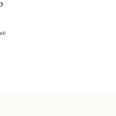
o
aži