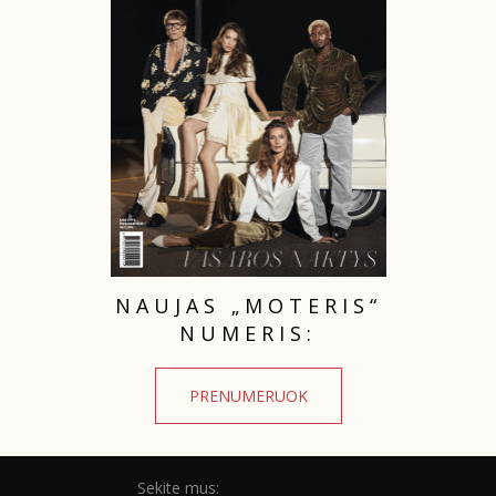
TEATRAS
SPORTAS
FOTOGRAFIJA
MENAS
ORAI
NAUJAS „MOTERIS“
NUMERIS:
ĮDOMYBĖS
PRENUMERUOK
ISTORIJA
KNYGOS
Sekite mus: