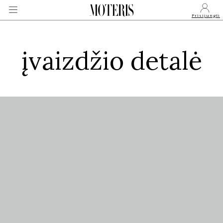
Prisijungti
įvaizdžio detalė
VEIDAI
MONARCHIJA
MADA
GROŽIS
SVEIKATA
APIE MANE