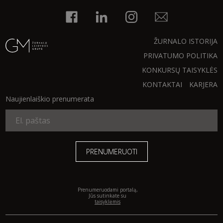
INTERJERAS
ŽURNALO ISTORIJA
NAMAI
PRIVATUMO POLITIKA
KONKURSŲ TAISYKLĖS
VIRTUVĖ
KONTAKTAI
KARJERA
Naujienlaiškio prenumerata
RECEPTAI
VAIKAI
NELAIMĖS
KONTAKTAI
Prenumeruodami portalą,
Jūs sutinkate su
taisyklėmis
PRIVATUMO POLITIKA