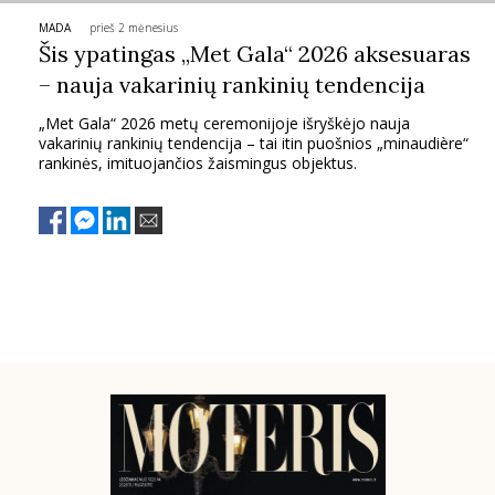
MADA
prieš 2 mėnesius
PSICHOLOGIJA
Šis ypatingas „Met Gala“ 2026 aksesuaras
– nauja vakarinių rankinių tendencija
HOROSKOPAI
„Met Gala“ 2026 metų ceremonijoje išryškėjo nauja
vakarinių rankinių tendencija – tai itin puošnios „minaudière“
ASTROLOGIJA
rankinės, imituojančios žaismingus objektus.
POLITIKA
KULTŪRA
LAISVALAIKIS
KINAS
MUZIKA