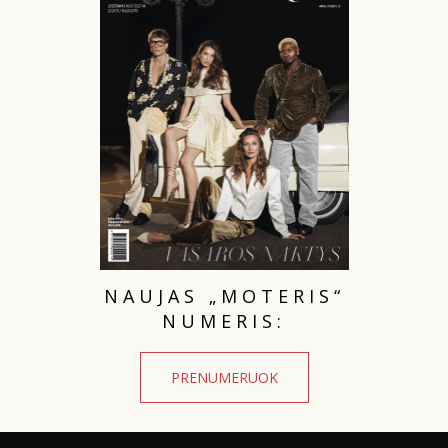
TEATRAS
SPORTAS
FOTOGRAFIJA
MENAS
ORAI
NAUJAS „MOTERIS“
ĮDOMYBĖS
NUMERIS:
ISTORIJA
PRENUMERUOK
KNYGOS