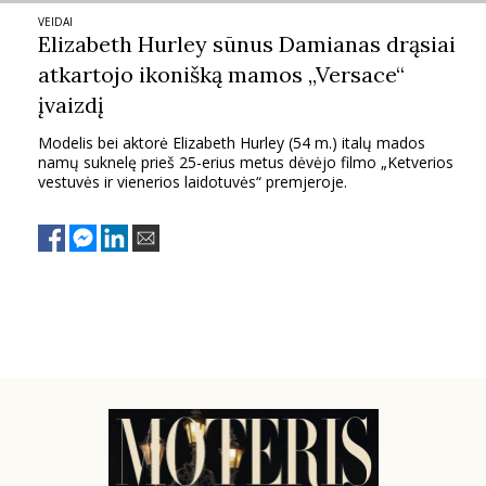
VEIDAI
PSICHOLOGIJA
Elizabeth Hurley sūnus Damianas drąsiai
atkartojo ikonišką mamos „Versace“
HOROSKOPAI
įvaizdį
Modelis bei aktorė Elizabeth Hurley (54 m.) italų mados
ASTROLOGIJA
namų suknelę prieš 25-erius metus dėvėjo filmo „Ketverios
vestuvės ir vienerios laidotuvės“ premjeroje.
POLITIKA
KULTŪRA
LAISVALAIKIS
KINAS
MUZIKA