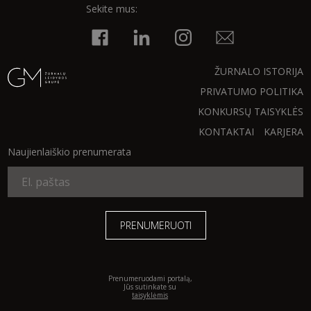
Sekite mus:
INTERJERAS
NAMAI
ŽURNALO ISTORIJA
PRIVATUMO POLITIKA
VIRTUVĖ
KONKURSŲ TAISYKLĖS
KONTAKTAI
KARJERA
RECEPTAI
Naujienlaiškio prenumerata
VAIKAI
NELAIMĖS
KONTAKTAI
Prenumeruodami portalą,
Jūs sutinkate su
PRIVATUMO POLITIKA
taisyklėmis