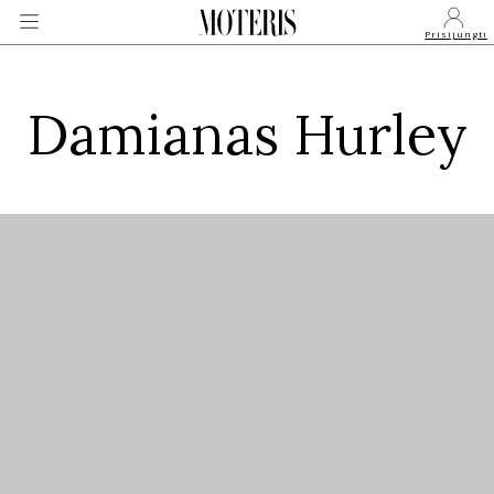
Prisijungti
Damianas Hurley
VEIDAI
MONARCHIJA
MADA
GROŽIS
SVEIKATA
APIE MANE