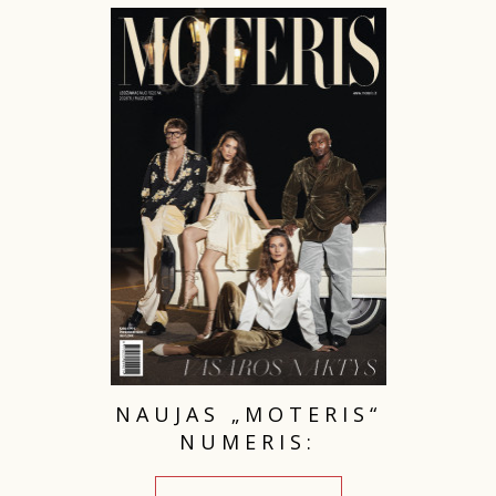
INTERJERAS
NAMAI
VIRTUVĖ
RECEPTAI
VAIKAI
NELAIMĖS
KONTAKTAI
NAUJAS „MOTERIS“
NUMERIS:
PRIVATUMO POLITIKA