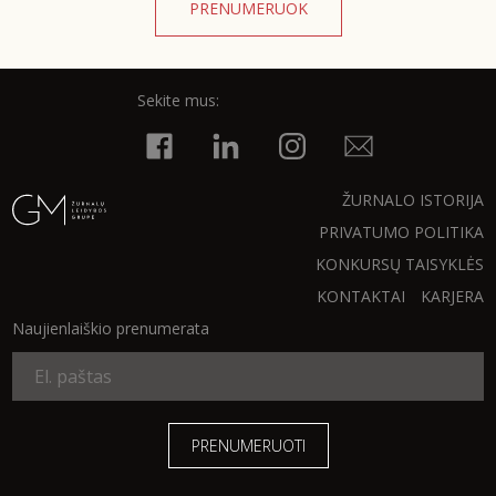
PRENUMERUOK
Sekite mus:
Sekite mus:
PRENUMERUOK
ŽURNALO ISTORIJA
PRIVATUMO POLITIKA
NAUJIENLAIŠKĮ
KONKURSŲ TAISYKLĖS
KONTAKTAI
KARJERA
Naujienlaiškio prenumerata
Prenumeruodami portalą,
Jūs sutinkate su
taisyklėmis