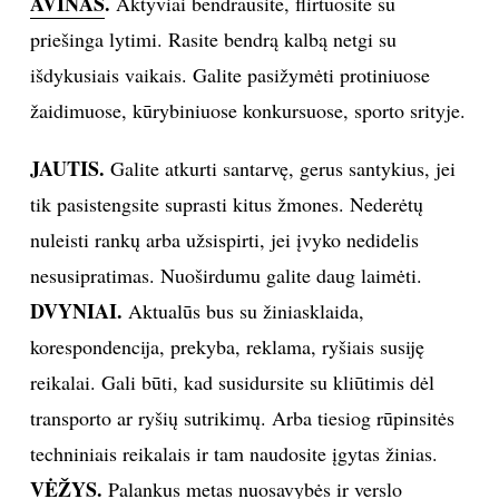
AVINAS
.
Aktyviai bendrausite, flirtuosite su
priešinga lytimi. Rasite bendrą kalbą netgi su
INTERJERAS
išdykusiais vaikais. Galite pasižymėti protiniuose
NAMAI
žaidimuose, kūrybiniuose konkursuose, sporto srityje.
VIRTUVĖ
JAUTIS.
Galite atkurti santarvę, gerus santykius, jei
tik pasistengsite suprasti kitus žmones. Nederėtų
RECEPTAI
nuleisti rankų arba užsispirti, jei įvyko nedidelis
nesusipratimas. Nuoširdumu galite daug laimėti.
VAIKAI
DVYNIAI.
Aktualūs bus su žiniasklaida,
korespondencija, prekyba, reklama, ryšiais susiję
NELAIMĖS
reikalai. Gali būti, kad susidursite su kliūtimis dėl
KONTAKTAI
transporto ar ryšių sutrikimų. Arba tiesiog rūpinsitės
techniniais reikalais ir tam naudosite įgytas žinias.
PRIVATUMO POLITIKA
VĖŽYS.
Palankus metas nuosavybės ir verslo