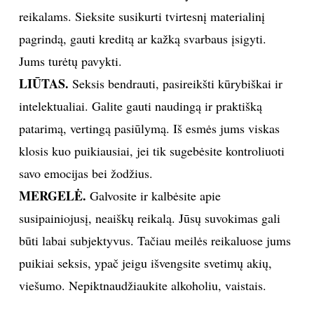
reikalams. Sieksite susikurti tvirtesnį materialinį
Sekite mus:
pagrindą, gauti kreditą ar kažką svarbaus įsigyti.
Jums turėtų pavykti.
LIŪTAS.
Seksis bendrauti, pasireikšti kūrybiškai ir
intelektualiai. Galite gauti naudingą ir praktišką
PRENUMERUOK
patarimą, vertingą pasiūlymą. Iš esmės jums viskas
klosis kuo puikiausiai, jei tik sugebėsite kontroliuoti
NAUJIENLAIŠKĮ
savo emocijas bei žodžius.
MERGELĖ.
Galvosite ir kalbėsite apie
susipainiojusį, neaiškų reikalą. Jūsų suvokimas gali
būti labai subjektyvus. Tačiau meilės reikaluose jums
Prenumeruodami portalą,
Jūs sutinkate su
taisyklėmis
puikiai seksis, ypač jeigu išvengsite svetimų akių,
viešumo. Nepiktnaudžiaukite alkoholiu, vaistais.