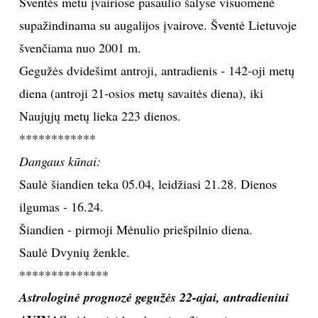
Šventės metu įvairiose pasaulio šalyse visuomenė
supažindinama su augalijos įvairove. Šventė Lietuvoje
TEATRAS
švenčiama nuo 2001 m.
SPORTAS
Gegužės dvidešimt antroji, antradienis - 142-oji metų
diena (antroji 21-osios metų savaitės diena), iki
FOTOGRAFIJA
Naujųjų metų lieka 223 dienos.
************
MENAS
Dangaus kūnai:
Saulė šiandien teka 05.04, leidžiasi 21.28. Dienos
ORAI
ilgumas - 16.24.
ĮDOMYBĖS
Šiandien - pirmoji Mėnulio priešpilnio diena.
Saulė Dvynių ženkle.
ISTORIJA
**************
Astrologinė prognozė gegužės 22-ajai, antradieniui
KNYGOS