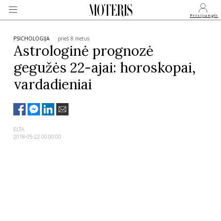
Prisijungti
PSICHOLOGIJA
prieš 8 metus
Astrologinė prognozė
gegužės 22-ajai: horoskopai,
VEIDAI
vardadieniai
MONARCHIJA
MADA
ELTA
2018-05-22 00:00:00
GROŽIS
SVEIKATA
APIE MANE