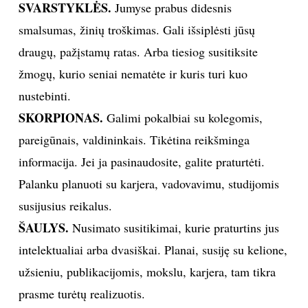
SVARSTYKLĖS.
Jumyse prabus didesnis
smalsumas, žinių troškimas. Gali išsiplėsti jūsų
draugų, pažįstamų ratas. Arba tiesiog susitiksite
žmogų, kurio seniai nematėte ir kuris turi kuo
nustebinti.
SKORPIONAS.
Galimi pokalbiai su kolegomis,
pareigūnais, valdininkais. Tikėtina reikšminga
informacija. Jei ja pasinaudosite, galite praturtėti.
Palanku planuoti su karjera, vadovavimu, studijomis
susijusius reikalus.
ŠAULYS.
Nusimato susitikimai, kurie praturtins jus
intelektualiai arba dvasiškai. Planai, susiję su kelione,
užsieniu, publikacijomis, mokslu, karjera, tam tikra
prasme turėtų realizuotis.