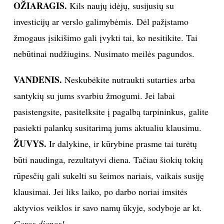
OŽIARAGIS.
Kils naujų idėjų, susijusių su
investicijų ar verslo galimybėmis. Dėl pažįstamo
žmogaus įsikišimo gali įvykti tai, ko nesitikite. Tai
nebūtinai nudžiugins. Nusimato meilės pagundos.
VANDENIS.
Neskubėkite nutraukti sutarties arba
santykių su jums svarbiu žmogumi. Jei labai
pasistengsite, pasitelksite į pagalbą tarpininkus, galite
pasiekti palankų susitarimą jums aktualiu klausimu.
ŽUVYS.
Ir dalykine, ir kūrybine prasme tai turėtų
būti naudinga, rezultatyvi diena. Tačiau šiokių tokių
rūpesčių gali sukelti su šeimos nariais, vaikais susiję
klausimai. Jei liks laiko, po darbo noriai imsitės
aktyvios veiklos ir savo namų ūkyje, sodyboje ar kt.
Geros dienos!