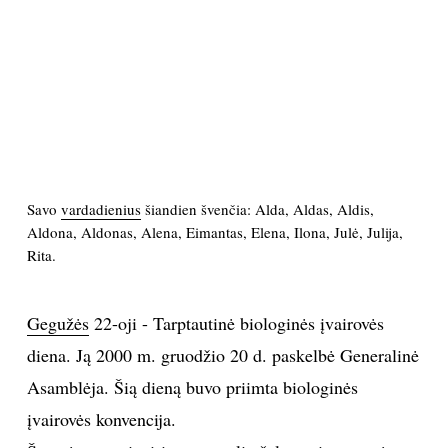
PSICHOLOGIJA
HOROSKOPAI
ASTROLOGIJA
POLITIKA
Savo
vardadienius
šiandien švenčia: Alda, Aldas, Aldis,
Aldona, Aldonas, Alena, Eimantas, Elena, Ilona, Julė, Julija,
Rita.
KULTŪRA
LAISVALAIKIS
Gegužės
22-oji - Tarptautinė biologinės įvairovės
diena. Ją 2000 m. gruodžio 20 d. paskelbė Generalinė
KINAS
Asamblėja. Šią dieną buvo priimta biologinės
įvairovės konvencija.
MUZIKA