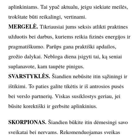
aplinkiniams. Tai ypač aktualu, jeigu siekiate meilės,
trokštate būti reikalingi, vertinami.
Sekite mus:
MERGELĖ.
Tikriausiai jums seksis atlikti praktines
užduotis bei darbus, kuriems reikia fizinės energijos ir
pragmatiškumo. Parūps gana praktiški apdailos,
PRENUMERUOK
grožio dalykai. Nebloga diena įsigyti tai, ką seniai
suplanavote, kam taupėte pinigus.
NAUJIENLAIŠKĮ
SVARSTYKLĖS.
Šiandien nebūsite itin sąžiningi ir
ištikimi. To paties galite tikėtis ir iš antrosios pusės
bei verslo partnerių. Viskas susiklostys geriau, jei
būsite korektiški ir gerbsite aplinkinius.
Prenumeruodami portalą,
Jūs sutinkate su
taisyklėmis
SKORPIONAS.
Šiandien būkite itin dėmesingi savo
sveikatai bei nervams. Rekomenduojamas sveikas