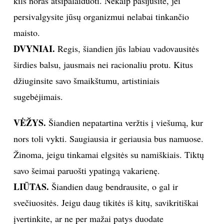
kils noras atsipalaiduoti. Nekaip pasijusite, jei
persivalgysite jūsų organizmui nelabai tinkančio
INTERJERAS
maisto.
NAMAI
DVYNIAI.
Regis, šiandien jūs labiau vadovausitės
širdies balsu, jausmais nei racionaliu protu. Kitus
VIRTUVĖ
džiuginsite savo šmaikštumu, artistiniais
sugebėjimais.
RECEPTAI
VĖŽYS.
Šiandien nepatartina veržtis į viešumą, kur
VAIKAI
nors toli vykti. Saugiausia ir geriausia bus namuose.
Žinoma, jeigu tinkamai elgsitės su namiškiais. Tiktų
NELAIMĖS
savo šeimai paruošti ypatingą vakarienę.
LIŪTAS.
KONTAKTAI
Šiandien daug bendrausite, o gal ir
svečiuositės. Jeigu daug tikitės iš kitų, savikritiškai
PRIVATUMO POLITIKA
įvertinkite, ar ne per mažai patys duodate