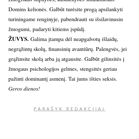
Domins kelionės. Galbūt turėsite progą apsilankyti
turiningame renginyje, pabendrauti su išsilavinusiu
žmogumi, padaryti kitiems įspūdį.
ŽUVYS.
Galima įtampa dėl neapgalvotų išlaidų,
negrąžintų skolų, finansinių avantiūrų. Palengvės, jei
grąžinsite skolą arba ją atgausite. Galbūt gilinsitės į
žmogaus psichologijos gelmes, stengsitės geriau
pažinti dominantį asmenį. Tai jums išties seksis.
Geros dienos!
PARAŠYK REDAKCIJAI