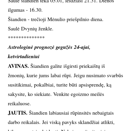
Saulė šiandien teka 05.01, leidžiasi 21.31. Dienos
ilgumas - 16.30.
TEATRAS
Šiandien - trečioji Mėnulio priešpilnio diena.
SPORTAS
Saulė Dvynių ženkle.
**************
FOTOGRAFIJA
Astrologinė prognozė gegužės 24-ajai,
ketvirtadieniui
MENAS
AVINAS.
Šiandien galite išgirsti priekaištų iš
žmonių, kurie jums labai rūpi. Jeigu nusimato svarbūs
ORAI
susitikimai, pokalbiai, turite būti apsisprendę, ką
ĮDOMYBĖS
sakysite, ko siekiate. Venkite egoizmo meilės
reikaluose.
ISTORIJA
JAUTIS.
Šiandien labiausiai rūpinsitės nebaigtais
darbo reikalais. Jei viską pavyks sklandžiai atlikti,
KNYGOS