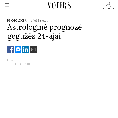
Prisijungti
PSICHOLOGIJA
prieš 8 metus
Astrologinė prognozė
gegužės 24-ajai
VEIDAI
MONARCHIJA
ELTA
2018-05-24 00:00:00
MADA
GROŽIS
SVEIKATA
APIE MANE