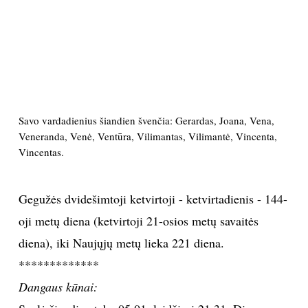
PSICHOLOGIJA
HOROSKOPAI
ASTROLOGIJA
Savo vardadienius šiandien švenčia: Gerardas, Joana, Vena,
Veneranda, Venė, Ventūra, Vilimantas, Vilimantė, Vincenta,
POLITIKA
Vincentas.
KULTŪRA
Gegužės dvidešimtoji ketvirtoji - ketvirtadienis - 144-
LAISVALAIKIS
oji metų diena (ketvirtoji 21-osios metų savaitės
diena), iki Naujųjų metų lieka 221 diena.
KINAS
*************
Dangaus kūnai:
MUZIKA