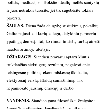
poilsis, meditacijos. Trokšite idealių meilės santykių
ir juos netrukus turėsite, jei tik sugebėsite tokiais
paversti.
ŠAULYS.
Diena žada daugybę susitikimų, pokalbių.
Galite pajusti kai kurių kolegų, dalykinių partnerių
ypatingą dėmesį. Tai, ko rimtai imsitės, turėtų atnešti
naudos artimoje ateityje.
OŽIARAGIS.
Šiandien pravartu aptarti kliūtis,
trukdančias siekti gerų rezultatų, pagalvoti apie
teisingesnę politiką, ekonomiškesnę ūkiskaitą,
efektyvesnį verslą, išlaidų sumažinimą. Tik
nepainiokite jausmų, emocijų ir darbo.
VANDENIS.
Šiandien gana filosofiškai žvelgsite į
žmogiškas silpnybes, kasdienybės smulkmenas.