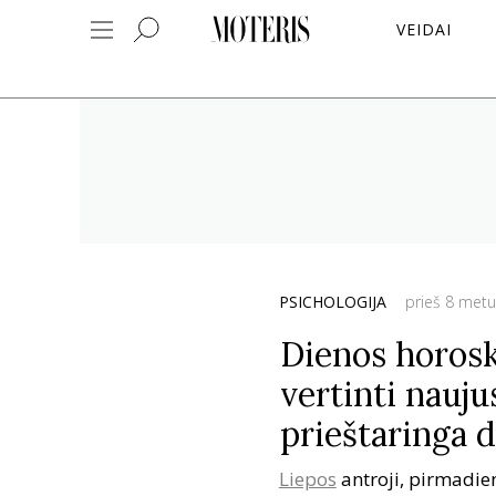
VEIDAI
PSICHOLOGIJA
prieš 8 metu
Dienos horosk
vertinti nauju
prieštaringa 
Liepos
antroji, pirmadien