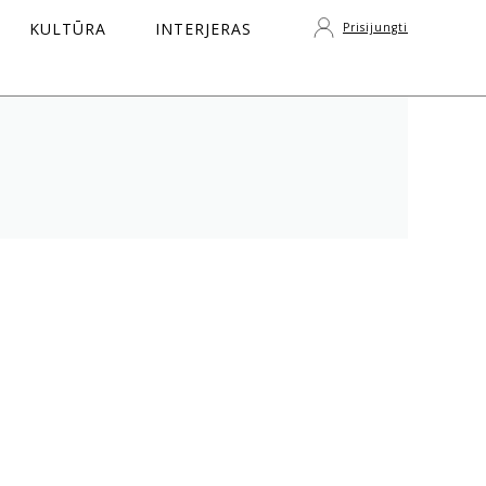
KULTŪRA
INTERJERAS
Prisijungti
S