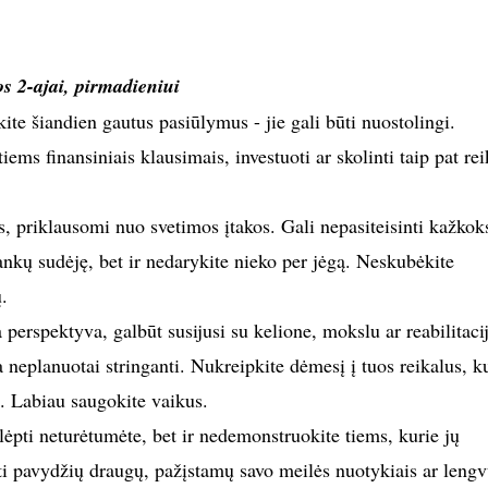
os 2-ajai, pirmadieniui
ite šiandien gautus pasiūlymus - jie gali būti nuostolingi.
tiems finansiniais klausimais, investuoti ar skolinti taip pat re
s, priklausomi nuo svetimos įtakos. Gali nepasiteisinti kažkok
ankų sudėję, bet ir nedarykite nieko per jėgą. Neskubėkite
.
perspektyva, galbūt susijusi su kelione, mokslu ar reabilitacij
a neplanuotai stringanti. Nukreipkite dėmesį į tuos reikalus, k
is. Labiau saugokite vaikus.
ėpti neturėtumėte, bet ir nedemonstruokite tiems, kurie jų
nti pavydžių draugų, pažįstamų savo meilės nuotykiais ar leng