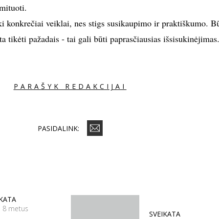
mituoti.
i konkrečiai veiklai, nes stigs susikaupimo ir praktiškumo. Bū
ta tikėti pažadais - tai gali būti paprasčiausias išsisukinėjimas
PARAŠYK REDAKCIJAI
PASIDALINK:
IKATA
š 8 metus
SVEIKATA