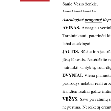
Saulė
Vėžio ženkle.
***************
Astrologinė
prognozė
liep
AVINAS.
Atsargiau vertink
Tarpininkauti, patarinėti ki
labai atsakingai.
JAUTIS.
Būsite itin jautrū
jūsų lūkestis. Nesėdėkite r
nutraukti santykių, sutarčių
DVYNIAI.
Viena planuota 
pasirodys nelabai reali arb
šiandien realiai galite imt
VĖŽYS.
Savo privalumų sl
neįvertina. Nereikėtų erzi