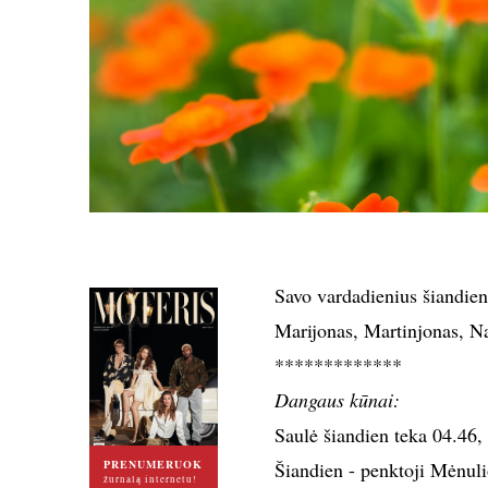
Savo vardadienius šiandien
Marijonas, Martinjonas, N
*************
Dangaus kūnai:
Saulė šiandien teka 04.46, 
PRENUMERUOK
Šiandien - penktoji Mėnulio
žurnalą internetu!