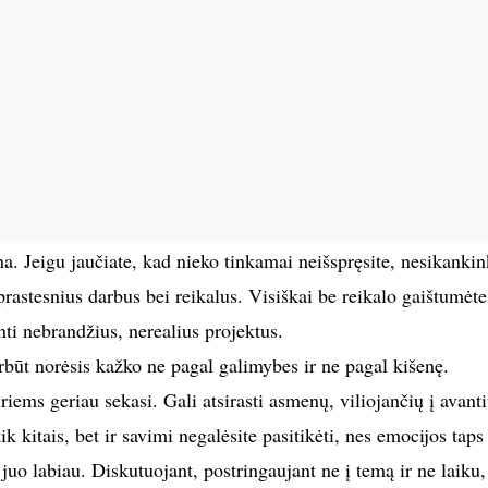
a. Jeigu jaučiate, kad nieko tinkamai neišspręsite, nesikankin
prastesnius darbus bei reikalus. Visiškai be reikalo gaištumėte
ti nebrandžius, nerealius projektus.
būt norėsis kažko ne pagal galimybes ir ne pagal kišenę.
ems geriau sekasi. Gali atsirasti asmenų, viliojančių į avanti
k kitais, bet ir savimi negalėsite pasitikėti, nes emocijos taps 
uo labiau. Diskutuojant, postringaujant ne į temą ir ne laiku,