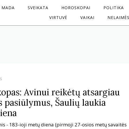
MADA
SVEIKATA
HOROSKOPAI
POLITIKA
VIRTUVĖ
VAIKAI
NELAIMĖ
s
opas: Avinui reikėtų atsargiau
s pasiūlymus, Šaulių laukia
diena
is - 183-ioji metų diena (pirmoji 27-osios metų savaitės