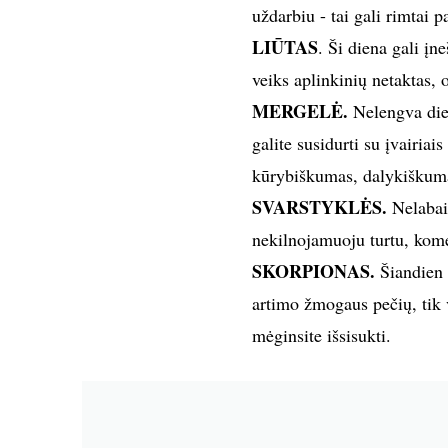
uždarbiu - tai gali rimtai 
LIŪTAS
. Ši diena gali įn
veiks aplinkinių netaktas, 
MERGELĖ.
Nelengva diena
galite susidurti su įvairia
kūrybiškumas, dalykiškuma
SVARSTYKLĖS.
Nelabai 
nekilnojamuoju turtu, kome
SKORPIONAS.
Šiandien 
artimo žmogaus pečių, tik v
mėginsite išsisukti.