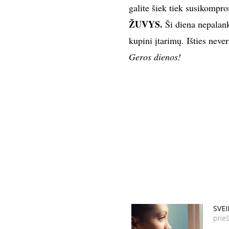
galite šiek tiek susikompro
ŽUVYS.
Ši diena nepalank
kupini įtarimų. Išties never
Geros dienos!
SVE
prie