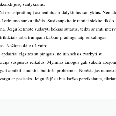
pakenkti jūsų santykiams.
ešti nesusipratimų į asmeninius ir dalykinius santykius. Nemal
o švelnumo sunku tikėtis. Susikaupkite ir ramiai siekite tikslo.
. Jeigu ketinote sudaryti kokias sutartis, teikti ar imti interv
is trikdžiais arba trumpam kažkur pradings taip reikalingas
s. Nežiopsokite už vairo.
apdairiai elgsitės su pinigais, ne itin seksis tvarkyti su
rcija susijusius reikalus. Mylimas žmogus gali sukelti abejon
gali apnikti smulkios buitinės problemos. Norėsis jas numesti
argu ar pasiseks. Jeigu iš jūsų bus kažko pareikalauta, tikriau