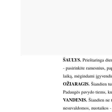
ŠAULYS.
Prieštaringa dien
- pasirinkite ramesnius, pa
laiką, mėgindami įgyvendin
OŽIARAGIS.
Šiandien tur
Padaugės pavydo tiems, kuri
VANDENIS.
Šiandien ne ti
nesuvaldomos, nuotaikos - j