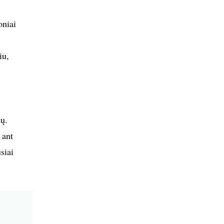
oniai
iu,
ių.
 ant
siai