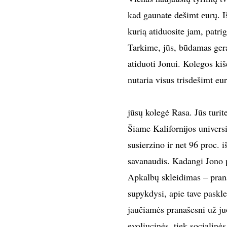
kad gaunate dešimt еurų. Iš
kurią atiduosite jam, patrig
Tarkime, jūs, būdamas gera
atiduoti Jonui. Kolegos kiš
nutaria visus trisdešimt eurų
jūsų kolegė Rasa. Jūs turit
Šiame Kalifornijos univers
susierzino ir net 96 proc. 
savanaudis. Kadangi Jono p
Apkalbų skleidimas – pran
supykdysi, apie tave paskl
jaučiamės pranašesni už juo
evoliucinės, tiek socialinė