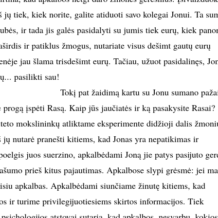
 jų tiek, kiek norite, galite atiduoti savo kolegai Jonui. Ta su
ubės, ir tada jis galės pasidalyti su jumis tiek eurų, kiek pano
širdis ir patiklus žmogus, nutariate visus dešimt gautų eurų
enėje jau šlama trisdešimt eurų. Tačiau, užuot pasidalinęs, Jo
... pasilikti sau!
Tokį pat žaidimą kartu su Jonu sumano pažai
e progą įspėti Rasą. Kaip jūs jaučiatės ir ką pasakysite Rasai?
iteto mokslininkų atliktame eksperimente didžioji dalis žmoni
iš jų nutarė pranešti kitiems, kad Jonas yra nepatikimas ir
oelgis juos suerzino, apkalbėdami Joną jie patys pasijuto ger
ašumo prieš kitus pajautimas. Apkalbose slypi grėsmė: jei m
eisiu apkalbas. Apkalbėdami siunčiame žinutę kitiems, kad
s ir turime privilegijuotiesiems skirtos informacijos. Tiek
s psichologijos atstovai sutaria, kad apkalbos, nesvarbu, kokios