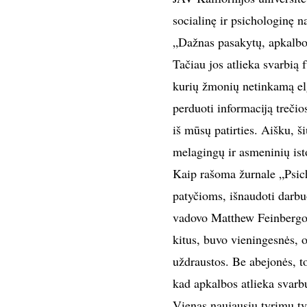
socialinę ir psichologinę n
„Dažnas pasakytų, apkalbos 
Tačiau jos atlieka svarbią
kurių žmonių netinkamą elg
perduoti informaciją trečio
iš mūsų patirties. Aišku, š
melagingų ir asmeninių isto
Kaip rašoma žurnale „Psich
patyčioms, išnaudoti darbu
vadovo Matthew Feinbergo,
kitus, buvo vieningesnės, o
uždraustos. Be abejonės, to
kad apkalbos atlieka svar
Vienas naujausių tyrimų tv