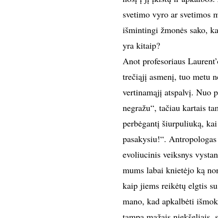
svetimo vyro ar svetimos m
išmintingi žmonės sako, kad
yra kitaip?
Anot profesoriaus Laurent
trečiąjį asmenį, tuo metu n
vertinamąjį atspalvį. Nuo 
negražu“, tačiau kartais ta
perbėgantį šiurpuliuką, kai
pasakysiu!“. Antropologas
evoliucinis veiksnys vysta
mums labai knietėjo ką nor
kaip jiems reikėtų elgtis su
mano, kad apkalbėti išmoks
tampa mažais niekšeliais, 