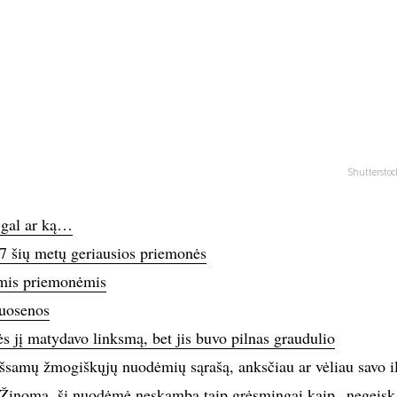
Shutterstoc
i gal ar ką…
: 7 šių metų geriausios priemonės
komis priemonėmis
kuosenos
 jį matydavo linksmą, bet jis buvo pilnas graudulio
šsamų žmogiškųjų nuodėmių sąrašą, anksčiau ar vėliau savo i
os. Žinoma, ši nuodėmė neskamba taip grėsmingai kaip „negeisk