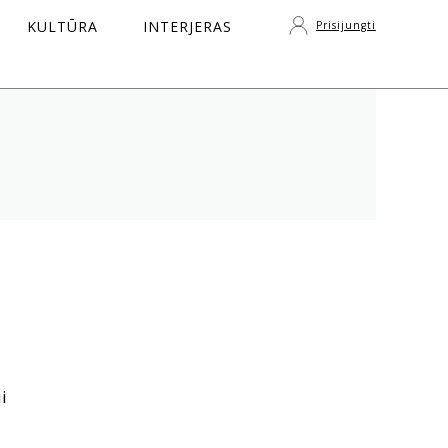
KULTŪRA
INTERJERAS
Prisijungti
S
i