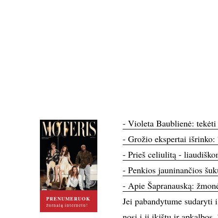
- Violeta Baublienė: tekėt
- Grožio ekspertai išrinko
- Prieš celiulitą - liaudiš
- Penkios jauninančios šu
- Apie Šapranauską: žmonės
PRENUMERUOK
Jei pabandytume sudaryti i
žurnalą internetu!
nosį į jį įkištų ir apkalb