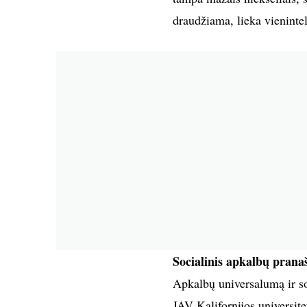
draudžiama, lieka vienintel
Socialinis apkalbų pran
Apkalbų universalumą ir so
JAV Kalifornijos universite