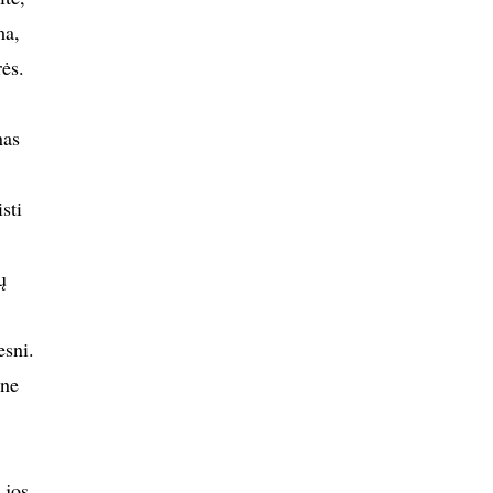
ma,
rės.
nas
sti
ų
esni.
ane
 jos