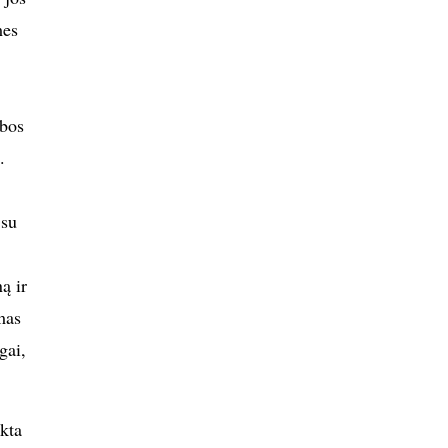
mes
lbos
.
 su
ą ir
mas
gai,
kta