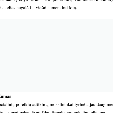
is kelias nugalėti – viešai sumenkinti kitą.
ašumas
cialinių poreikių atitikimą mokslininkai tyrinėja jau daug me
to atstovai pabandė atidžiau išanalizuoti apkalbų teikiamą