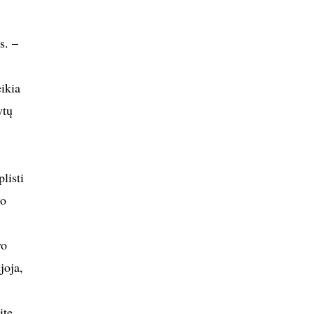
s. –
ikia
ytų
listi
mo
vo
joja,
ite,