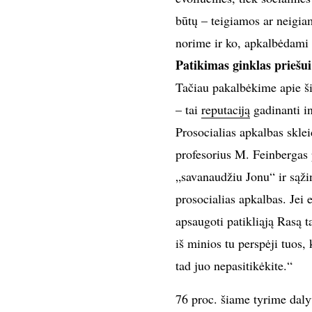
būtų – teigiamos ar neigia
norime ir ko, apkalbėdami 
Patikimas ginklas priešui
Tačiau pakalbėkime apie ši
– tai
reputaciją
gadinanti in
Prosocialias apkalbas skle
profesorius M. Feinbergas p
„savanaudžiu Jonu“ ir sąžin
prosocialias apkalbas. Jei 
apsaugoti patikliąją Rasą ta
iš minios tu perspėji tuos,
tad juo nepasitikėkite.“
76 proc. šiame tyrime daly