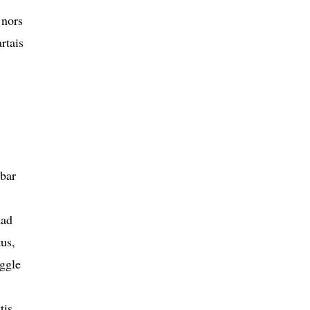
 nors
rtais
abar
kad
us,
ggle
tis