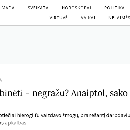
MADA
SVEIKATA
HOROSKOPAI
POLITIKA
VIRTUVĖ
VAIKAI
NELAIMĖ
tų
binėti - negražu? Anaiptol, sako
iptiečiai hieroglifu vaizdavo žmogų, pranešantį darbdaviu
tas
apkalbas
.