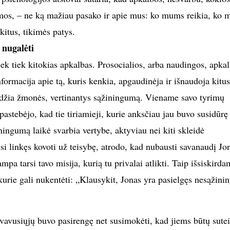
mos, – ne ką mažiau pasako ir apie mus: ko mums reikia, ko 
kitus, tikimės patys.
 nugalėti
ek tiek kitokias apkalbas. Prosocialios, arba naudingos, apka
formacija apie tą, kuris kenkia, apgaudinėja ir išnaudoja kitus
idžia žmonės, vertinantys sąžiningumą. Viename savo tyrimų
astebėjo, kad tie tiriamieji, kurie anksčiau jau buvo susidūrę
ingumą laikė svarbia vertybe, aktyviau nei kiti skleidė
esi linkęs kovoti už teisybę, atrodo, kad nubausti savanaudį Jon
mpa tarsi tavo misija, kurią tu privalai atlikti. Taip išsiskirda
 kurie gali nukentėti: „Klausykit, Jonas yra pasielgęs nesąžinin
vavusiųjų buvo pasirengę net susimokėti, kad jiems būtų sutei