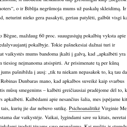
oters“, o ir Biblija negrūmoja mums už paskalų skleidimą. Ir
, neturint nieko gera pasakyti, geriau patylėti, galbūt visgi ka
’o Bègue, maždaug 60 proc. suaugusiųjų pokalbių vyksta apie
edalyvaujantį pokalbyje. Tokie pašnekesiai dažnai turi ir
pat vaikystės mums bandoma įkalti į galvą, kad „apkalbėti yra
m tiesiog neįmanoma atsispirti. Ar prisimenate tą per kūną
 jums pašnibžda į ausį: „tik tu niekam nepasakok to, ką tau d
 Robinas Dunbaras mano, kad apkalbos suveikė kaip svarbus
ntis mūsų smegenims – kalbėti greičiausiai pradėjome dėl to, 
s apkalbėti. Kalbėdami apie nesančius šalia, mes įspėjame kit
 tais, kurių jie dar nebuvo sutikę.
Psichoanalitikė
Virginie Me
tama dar vaikystėje. Vaikai, lygindami save su kitais, neretai
siekdami įrodyti tėvams savo pranašumą. Kai muštis ir stumdy