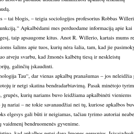
audą.
– tai blogis, – teigia sociologijos profesorius Robbas Willeri
 funkciją.“ Apkalbėdami mes perduodame informaciją apie kai
esį, taip apsaugome kitus. Anot R. Willerio, kartais mums re
sioms šalims apie tuos, kurių nėra šalia, tam, kad jie pasimok
iuo atveju svarbu, kad žmonės kalbėtų tiesą ir neskleistų
rijų, galinčių įskaudinti.
ologija Tau“, dar vienas apkalbų pranašumas – jos neleidžia p
otojų ir netgi skatina bendradarbiavimą. Pasak minėtojo tyri
 grupės, kurių nariams buvo leidžiama apkalbinėti vieniems
 jų nariai – ne tokie savanaudžiai nei tų, kuriose apkalbos bu
ks elgesys gali būti ir neigiamas, tačiau tyrimo autoriai neabe
bų vaidmenį bendruomenės gyvenime.
irtina, kad apkalbos netgi daro žmones geresnius. Įsivaizduok