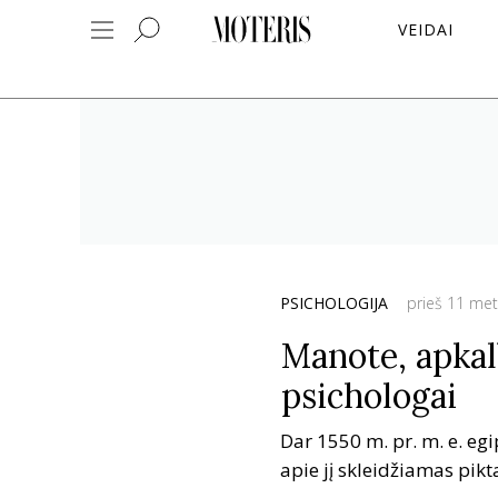
VEIDAI
PSICHOLOGIJA
prieš 11 me
Manote, apkal
psichologai
Dar 1550 m. pr. m. e. eg
apie jį skleidžiamas pik