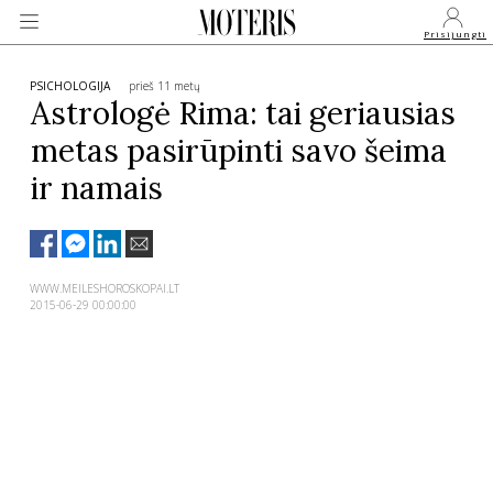
Prisijungti
PSICHOLOGIJA
prieš 11 metų
Astrologė Rima: tai geriausias
metas pasirūpinti savo šeima
VEIDAI
ir namais
MONARCHIJA
MADA
WWW.MEILESHOROSKOPAI.LT
2015-06-29 00:00:00
GROŽIS
SVEIKATA
APIE MANE