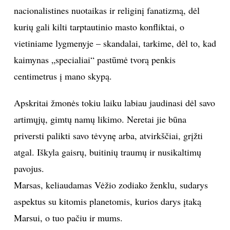
nacionalistines nuotaikas ir religinį fanatizmą, dėl
kurių gali kilti tarptautinio masto konfliktai, o
vietiniame lygmenyje – skandalai, tarkime, dėl to, kad
kaimynas „specialiai“ pastūmė tvorą penkis
centimetrus į mano skypą.
Apskritai žmonės tokiu laiku labiau jaudinasi dėl savo
artimųjų, gimtų namų likimo. Neretai jie būna
priversti palikti savo tėvynę arba, atvirkščiai, grįžti
atgal. Iškyla gaisrų, buitinių traumų ir nusikaltimų
pavojus.
Marsas, keliaudamas Vėžio zodiako ženklu, sudarys
aspektus su kitomis planetomis, kurios darys įtaką
Marsui, o tuo pačiu ir mums.