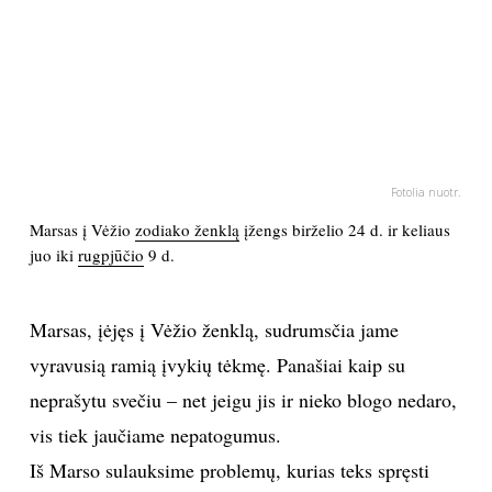
PSICHOLOGIJA
HOROSKOPAI
ASTROLOGIJA
Fotolia nuotr.
POLITIKA
Marsas į Vėžio
zodiako ženklą
įžengs birželio 24 d. ir keliaus
juo iki
rugpjūčio
9 d.
KULTŪRA
Marsas, įėjęs į Vėžio ženklą, sudrumsčia jame
LAISVALAIKIS
vyravusią ramią įvykių tėkmę. Panašiai kaip su
neprašytu svečiu – net jeigu jis ir nieko blogo nedaro,
KINAS
vis tiek jaučiame nepatogumus.
Iš Marso sulauksime problemų, kurias teks spręsti
MUZIKA