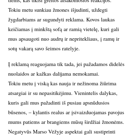
Tokiu metu sunkiau žmones išjudinti, uždegti
Sekite mus:
žygdarbiams ar sugundyti reklama. Kovos laukas
keičiamas į minkštą sofą ar ramią vietelę, kuri gali
mus apsaugoti nuo audrų ir nepritekliaus, į ramų ir
PRENUMERUOK
sotų vakarą savo šeimos ratelyje.
Į reklamą reaguojama tik tada, jei pažadamos didelės
NAUJIENLAIŠKĮ
nuolaidos ar kažkas dalijama nemokamai.
Tokiu metu į viską kas nauja ir nežinoma žiūrima
atsargiai ir su nepasitikėjimu. Vienintelis dalykas,
kuris gali mus pažadinti iš pusiau apsnūdusios
Prenumeruodami portalą,
Jūs sutinkate su
taisyklėmis
būsenos, – kylantis realus ar įsivaizduojamas pavojus
mums patiems ar brangiems mūsų širdžiai žmonėms.
Negatyvūs Marso Vėžyje aspektai gali sustiprinti