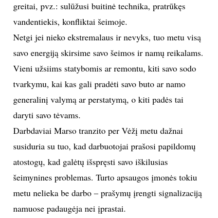
greitai, pvz.: sulūžusi buitinė technika, pratrūkęs
TEATRAS
vandentiekis, konfliktai šeimoje.
Netgi jei nieko ekstremalaus ir nevyks, tuo metu visą
SPORTAS
savo energiją skirsime savo šeimos ir namų reikalams.
Vieni užsiims statybomis ar remontu, kiti savo sodo
FOTOGRAFIJA
tvarkymu, kai kas gali pradėti savo buto ar namo
generalinį valymą ar perstatymą, o kiti padės tai
MENAS
daryti savo tėvams.
ORAI
Darbdaviai Marso tranzito per Vėžį metu dažnai
susiduria su tuo, kad darbuotojai prašosi papildomų
ĮDOMYBĖS
atostogų, kad galėtų išspręsti savo iškilusias
šeimynines problemas. Turto apsaugos įmonės tokiu
ISTORIJA
metu nelieka be darbo – prašymų įrengti signalizaciją
namuose padaugėja nei įprastai.
KNYGOS