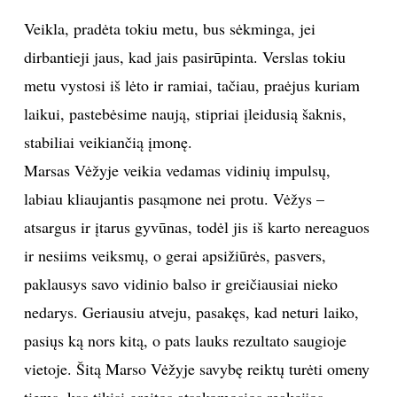
Veikla, pradėta tokiu metu, bus sėkminga, jei
INTERJERAS
dirbantieji jaus, kad jais pasirūpinta. Verslas tokiu
NAMAI
metu vystosi iš lėto ir ramiai, tačiau, praėjus kuriam
laikui, pastebėsime naują, stipriai įleidusią šaknis,
VIRTUVĖ
stabiliai veikiančią įmonę.
Marsas Vėžyje veikia vedamas vidinių impulsų,
RECEPTAI
labiau kliaujantis pasąmone nei protu. Vėžys –
atsargus ir įtarus gyvūnas, todėl jis iš karto nereaguos
VAIKAI
ir nesiims veiksmų, o gerai apsižiūrės, pasvers,
NELAIMĖS
paklausys savo vidinio balso ir greičiausiai nieko
nedarys. Geriausiu atveju, pasakęs, kad neturi laiko,
KONTAKTAI
pasiųs ką nors kitą, o pats lauks rezultato saugioje
vietoje. Šitą Marso Vėžyje savybę reiktų turėti omeny
PRIVATUMO POLITIKA
tiems, kas tikisi greitos atsakomosios reakcijos.