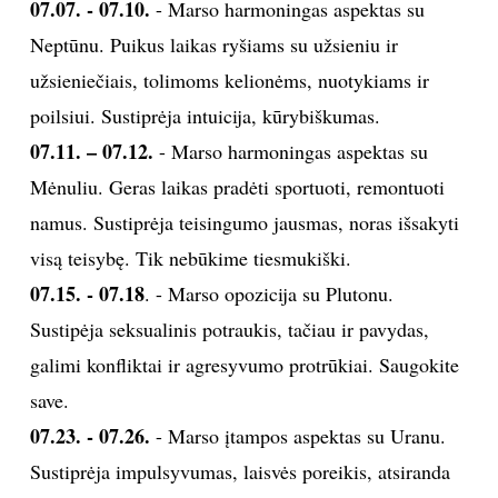
07.07. - 07.10.
- Marso harmoningas aspektas su
Neptūnu. Puikus laikas ryšiams su užsieniu ir
užsieniečiais, tolimoms kelionėms, nuotykiams ir
poilsiui. Sustiprėja intuicija, kūrybiškumas.
07.11. – 07.12.
- Marso harmoningas aspektas su
Mėnuliu. Geras laikas pradėti sportuoti, remontuoti
namus. Sustiprėja teisingumo jausmas, noras išsakyti
visą teisybę. Tik nebūkime tiesmukiški.
07.15. - 07.18
. - Marso opozicija su Plutonu.
Sustipėja seksualinis potraukis, tačiau ir pavydas,
galimi konfliktai ir agresyvumo protrūkiai. Saugokite
save.
07.23. - 07.26.
- Marso įtampos aspektas su Uranu.
Sustiprėja impulsyvumas, laisvės poreikis, atsiranda