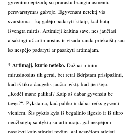
gyvenimo epizodų su prarastu brangiu asmeniu
INTERJERAS
persvarstymas galvoje. Išgyvenant netektį vis
svarstoma – ką galėjo padaryti kitaip, kad būtų
NAMAI
išvengta mirtis. Artimieji kaltina save, nes jaučiasi
atsakingi už artimuosius ir visada randa priekaištų sau
VIRTUVĖ
ko nespėjo padaryti ar pasakyti artimajam.
RECEPTAI
* Artimąjį, kurio neteko.
Dažnai minim
mirusiuosius tik gerai, bet retai išdrįstam prisipažinti,
VAIKAI
kad iš tikro daugelis jaučia pyktį, kad jie išėjo:
„Kodėl mane palikai? Kaip aš dabar gyvensiu be
NELAIMĖS
tavęs?“. Pykstama, kad paliko ir dabar reiks gyventi
KONTAKTAI
vieniem. Šis pyktis kyla iš begalinio ilgesio ir iš tikro
neužbaigtų santykių su artimuoju: gal nespėjom
PRIVATUMO POLITIKA
pasakyti kaip stipriai mylim, gal nespėjom atleisti