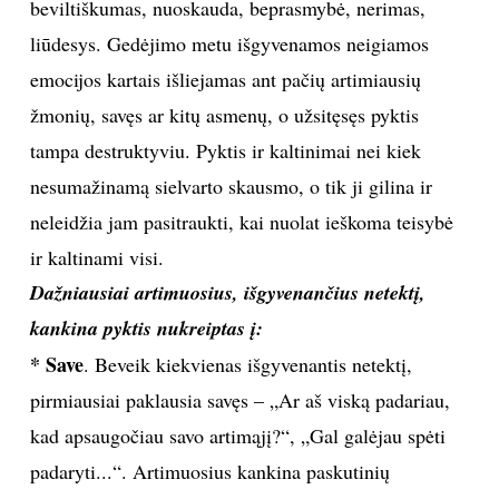
beviltiškumas, nuoskauda, beprasmybė, nerimas,
TEATRAS
liūdesys. Gedėjimo metu išgyvenamos neigiamos
emocijos kartais išliejamas ant pačių artimiausių
SPORTAS
žmonių, savęs ar kitų asmenų, o užsitęsęs pyktis
tampa destruktyviu. Pyktis ir kaltinimai nei kiek
FOTOGRAFIJA
nesumažinamą sielvarto skausmo, o tik ji gilina ir
neleidžia jam pasitraukti, kai nuolat ieškoma teisybė
MENAS
ir kaltinami visi.
ORAI
Dažniausiai artimuosius, išgyvenančius netektį,
kankina pyktis nukreiptas į:
ĮDOMYBĖS
* Save
. Beveik kiekvienas išgyvenantis netektį,
pirmiausiai paklausia savęs – „Ar aš viską padariau,
ISTORIJA
kad apsaugočiau savo artimąjį?“, „Gal galėjau spėti
padaryti...“. Artimuosius kankina paskutinių
KNYGOS