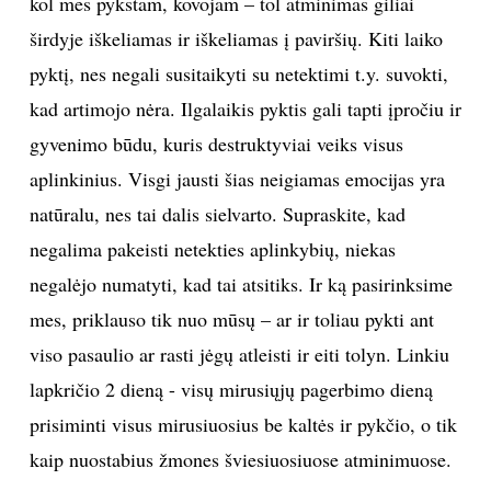
kol mes pykstam, kovojam – tol atminimas giliai
širdyje iškeliamas ir iškeliamas į paviršių. Kiti laiko
pyktį, nes negali susitaikyti su netektimi t.y. suvokti,
kad artimojo nėra. Ilgalaikis pyktis gali tapti įpročiu ir
gyvenimo būdu, kuris destruktyviai veiks visus
aplinkinius. Visgi jausti šias neigiamas emocijas yra
natūralu, nes tai dalis sielvarto. Supraskite, kad
negalima pakeisti netekties aplinkybių, niekas
negalėjo numatyti, kad tai atsitiks. Ir ką pasirinksime
mes, priklauso tik nuo mūsų – ar ir toliau pykti ant
viso pasaulio ar rasti jėgų atleisti ir eiti tolyn. Linkiu
lapkričio 2 dieną - visų mirusiųjų pagerbimo dieną
prisiminti visus mirusiuosius be kaltės ir pykčio, o tik
kaip nuostabius žmones šviesiuosiuose atminimuose.