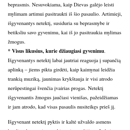
beprasmis. Nesuvokiama, kaip Dievas galėjo leisti
mylimam artimui pasitraukti iš šio pasaulio. Artimieji,
išgyvenantys netektį, susiduria su beprasmybe ir
betiksliu savo gyvenimu, kai iš jo pasitraukia mylimas
žmogus.
* Visus likusius, kurie džiaugiasi gyvenimu
.
Išgyvenantys netektį labai jautriai reaguoja į supančią
aplinką – jiems pikta girdėti, kaip kaimynai leidžia
trankią muziką, jaunimas krykštauja ir visi atrodo
nerūpestingai švenčia įvairias progas. Netektį
išgyvenantis žmogus jaučiasi vienišas, pažeidžiamas
ir jam atrodo, kad visas pasaulis nusiteikęs prieš jį.
Išgyvenant netektį pyktis ir kaltė užvaldo asmens