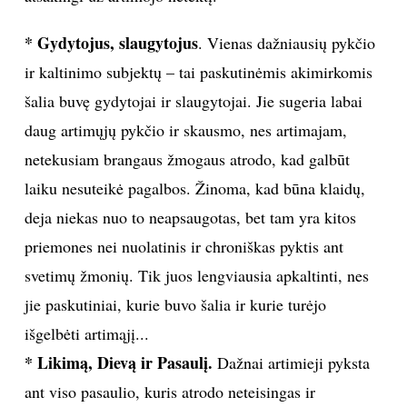
* Gydytojus, slaugytojus
. Vienas dažniausių pykčio
ir kaltinimo subjektų – tai paskutinėmis akimirkomis
šalia buvę gydytojai ir slaugytojai. Jie sugeria labai
daug artimųjų pykčio ir skausmo, nes artimajam,
netekusiam brangaus žmogaus atrodo, kad galbūt
laiku nesuteikė pagalbos. Žinoma, kad būna klaidų,
deja niekas nuo to neapsaugotas, bet tam yra kitos
priemones nei nuolatinis ir chroniškas pyktis ant
svetimų žmonių. Tik juos lengviausia apkaltinti, nes
jie paskutiniai, kurie buvo šalia ir kurie turėjo
išgelbėti artimąjį...
* Likimą, Dievą ir Pasaulį.
Dažnai artimieji pyksta
ant viso pasaulio, kuris atrodo neteisingas ir