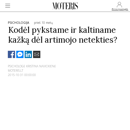
Prisijungti
PSICHOLOGIJA
prieš 10 metų
Kodėl pykstame ir kaltiname
kažką dėl artimojo netekties?
VEIDAI
MONARCHIJA
PSICHOLOGĖ KRISTINA NAVICKIENĖ
MOTERIS.LT
MADA
2015-10-31 00:00:00
GROŽIS
SVEIKATA
APIE MANE