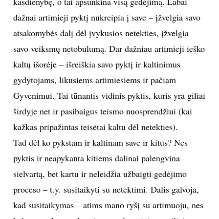
kasdienybę, o tai apsunkina visą gedėjimą. Labai
dažnai artimieji pyktį nukreipia į save – įžvelgia savo
atsakomybės dalį dėl įvykusios netekties, įžvelgia
savo veiksmų netobulumą. Dar dažniau artimieji ieško
kaltų išorėje – išreiškia savo pyktį ir kaltinimus
gydytojams, likusiems artimiesiems ir pačiam
Gyvenimui. Tai tūnantis vidinis pyktis, kuris yra giliai
širdyje net ir pasibaigus teismo nuosprendžiui (kai
kažkas pripažintas teisėtai kaltu dėl netekties).
Tad dėl ko pykstam ir kaltinam save ir kitus? Nes
pyktis ir neapykanta kitiems dalinai palengvina
sielvartą, bet kartu ir neleidžia užbaigti gedėjimo
proceso – t.y. susitaikyti su netektimi. Dalis galvoja,
kad susitaikymas – atims mano ryšį su artimuoju, nes