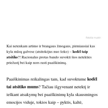
PSICHOLOGIJA
HOROSKOPAI
ASTROLOGIJA
Fotolia nuotr.
Kai netenkam artimo ir brangaus žmogaus, pirmiausiai kas
POLITIKA
kodėl taip
kyla mūsų galvose (atsitokėjus nuo šoko) –
atsitiko
?! Racionalus protas bando suvokti šios netekties
KULTŪRA
priežastį bei kaip nors rasti paaiškinimą.
LAISVALAIKIS
kodėl
Paaiškinimas reikalingas tam, kad suvoktume
tai atsitiko mums
? Tačiau išgyvenant netektį ir
KINAS
ieškant atsakymų bei paaiškinimų kyla skausmingos
emocijos viduje, tokios kaip – pyktis, kaltė,
MUZIKA