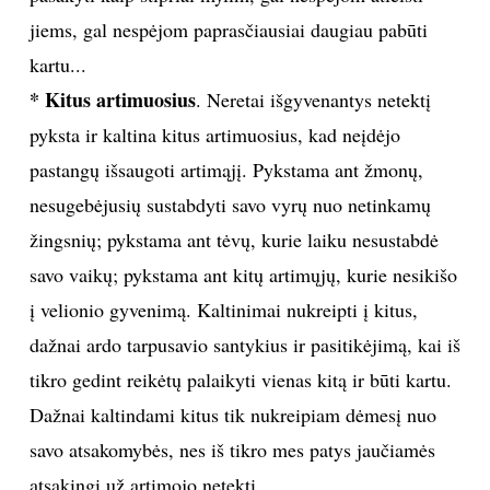
jiems, gal nespėjom paprasčiausiai daugiau pabūti
Sekite mus:
kartu...
* Kitus artimuosius
. Neretai išgyvenantys netektį
pyksta ir kaltina kitus artimuosius, kad neįdėjo
pastangų išsaugoti artimąjį. Pykstama ant žmonų,
PRENUMERUOK
nesugebėjusių sustabdyti savo vyrų nuo netinkamų
žingsnių; pykstama ant tėvų, kurie laiku nesustabdė
NAUJIENLAIŠKĮ
savo vaikų; pykstama ant kitų artimųjų, kurie nesikišo
į velionio gyvenimą. Kaltinimai nukreipti į kitus,
dažnai ardo tarpusavio santykius ir pasitikėjimą, kai iš
Prenumeruodami portalą,
tikro gedint reikėtų palaikyti vienas kitą ir būti kartu.
Jūs sutinkate su
taisyklėmis
Dažnai kaltindami kitus tik nukreipiam dėmesį nuo
savo atsakomybės, nes iš tikro mes patys jaučiamės
atsakingi už artimojo netektį.