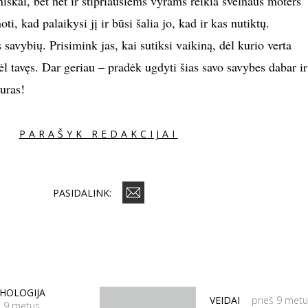
niškai, bet net ir stipriausiems vyrams reikia švelnaus moters
i, kad palaikysi jį ir būsi šalia jo, kad ir kas nutiktų.
 savybių. Prisimink jas, kai sutiksi vaikiną, dėl kurio verta
dėl tavęs. Dar geriau – pradėk ugdyti šias savo savybes dabar ir
suras!
PARAŠYK REDAKCIJAI
PASIDALINK:
CHOLOGIJA
VEIDAI
prieš 9 met
š 9 metus