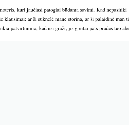
moteris, kuri jaučiasi patogiai būdama savimi. Kad nepasitiki
e klausimai: ar ši suknelė mane storina, ar ši palaidinė man t
eikia patvirtinimo, kad esi graži, jis greitai pats pradės tuo abe