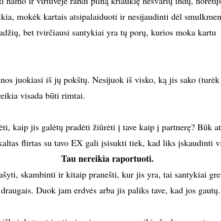
i namo ir virtuvėje randi pilną kriauklę nešvarių indų, norėtųs
ikia, mokėk kartais atsipalaiduoti ir nesijaudinti dėl smulkme
vadžių, bet tvirčiausi santykiai yra tų porų, kurios moka kartu
os juokiasi iš jų pokštų. Nesijuok iš visko, ką jis sako (turėk 
ikia visada būti rimtai.
ėti, kaip jis galėtų pradėti žiūrėti į tave kaip į partnerę? Būk a
ltas flirtas su tavo EX gali įsisukti tiek, kad liks įskaudinti vi
Tau nereikia raportuoti.
šyti, skambinti ir kitaip pranešti, kur jis yra, tai santykiai gre
 draugais. Duok jam erdvės arba jis paliks tave, kad jos gautų.