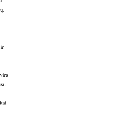
i
nų.
ir
tvira
si.
itai