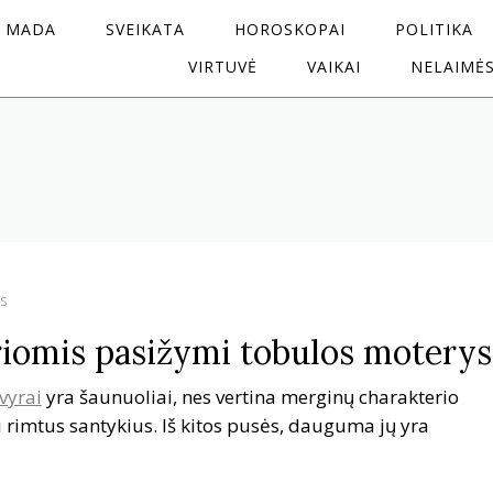
MADA
SVEIKATA
HOROSKOPAI
POLITIKA
VIRTUVĖ
VAIKAI
NELAIMĖ
s
riomis pasižymi tobulos moterys
vyrai
yra šaunuoliai, nes vertina merginų charakterio
i rimtus santykius. Iš kitos pusės, dauguma jų yra