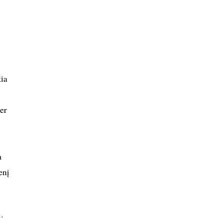
kia
er
a
enį