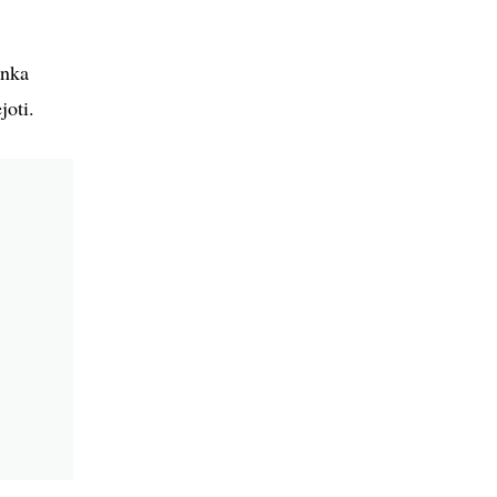
inka
joti.