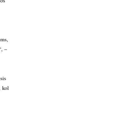
gos
oms,
“, –
sis
, kol