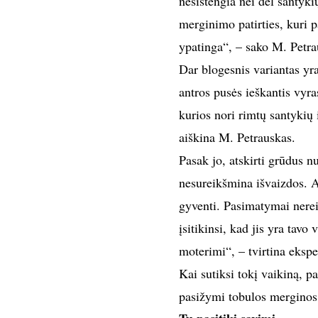
nesistengia nei dėl santyki
merginimo patirties, kuri p
ypatinga“, – sako M. Petra
Dar blogesnis variantas yra
antros pusės ieškantis vyra
kurios nori rimtų santykių 
aiškina M. Petrauskas.
Pasak jo, atskirti grūdus n
nesureikšmina išvaizdos. An
gyventi. Pasimatymai nereiš
įsitikinsi, kad jis yra tavo
moterimi“, – tvirtina ekspe
Kai sutiksi tokį vaikiną, pa
pasižymi tobulos merginos