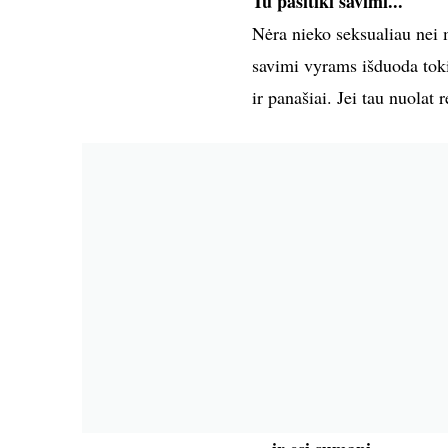
Tu pasitiki savimi...
Nėra nieko seksualiau nei 
savimi vyrams išduoda toki
ir panašiai. Jei tau nuolat r