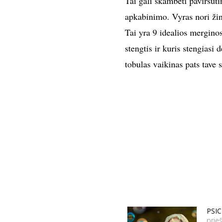
Tai gali skambėti paviršuti
apkabinimo. Vyras nori žinot
Tai yra 9 idealios merginos
stengtis ir kuris stengiasi 
tobulas vaikinas pats tave 
PSI
prie