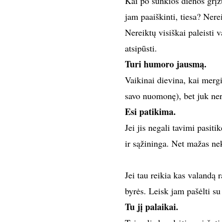
Kai po sunkios dienos grįžt
jam paaiškinti, tiesa? Nere
Nereiktų visiškai paleisti 
atsipūsti.
Turi humoro jausmą.
Vaikinai dievina, kai mergin
savo nuomonę), bet juk nere
Esi patikima.
Jei jis negali tavimi pasitik
ir sąžininga. Net mažas neka
Jei tau reikia kas valandą ra
byrės. Leisk jam pašėlti su
Tu jį palaikai.