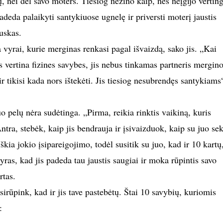
ų, nei dėl savo moters. Tiesiog nežino kaip, nes neįgijo vertin
adeda palaikyti santykiuose ugnelę ir priversti moterį jaustis
uskas.
 vyrai, kurie merginas renkasi pagal išvaizdą, sako jis. „Kai
s vertina fizines savybes, jis nebus tinkamas partneris mergin
ir tikisi kada nors ištekėti. Jis tiesiog nesubrendęs santykiams
uo pelų nėra sudėtinga. „Pirma, reikia rinktis vaikiną, kuris
tra, stebėk, kaip jis bendrauja ir įsivaizduok, kaip su juo sek
kia jokio įsipareigojimo, todėl susitik su juo, kad ir 10 kartų
 vyras, kad jis padeda tau jaustis saugiai ir moka rūpintis savo
rtas.
sirūpink, kad ir jis tave pastebėtų. Štai 10 savybių, kuriomis
: