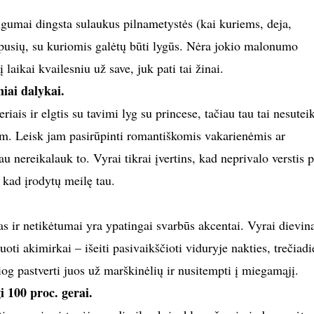
umai dingsta sulaukus pilnametystės (kai kuriems, deja,
 pusių, su kuriomis galėtų būti lygūs. Nėra jokio malonumo
laikai kvailesniu už save, juk pati tai žinai.
niai dalykai.
eriais ir elgtis su tavimi lyg su princese, tačiau tau tai nesutei
tum. Leisk jam pasirūpinti romantiškomis vakarienėmis ar
iau nereikalauk to. Vyrai tikrai įvertins, kad neprivalo verstis p
, kad įrodytų meilę tau.
 ir netikėtumai yra ypatingai svarbūs akcentai. Vyrai dievin
oti akimirkai – išeiti pasivaikščioti viduryje nakties, trečiadi
siog pastverti juos už marškinėlių ir nusitempti į miegamąjį.
gi 100 proc. gerai.