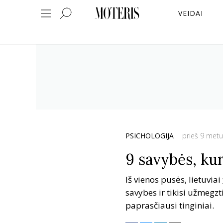
VEIDAI
PSICHOLOGIJA
prieš 9 metu
9 savybės, ku
Iš vienos pusės, lietuviai
savybes ir tikisi užmegzt
paprasčiausi tinginiai.