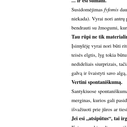
... ir esi sumani.
Susidomėjimas
fyfomis
daug
niekada). Vyrai nori antrų
bendrauti su žmogumi, kurį 
Tau rūpi ne tik materiali
Įsimylėję vyrai nori būti rit
teisės elgtis, lyg tokia bū
nedideliais siurprizais, tač
galvą ir švaistyti savo algą
Vertini spontaniškumą.
Santykiuose spontaniškumas
merginas, kurios gali pasidu
išvažiuoti prie jūros ar tie
Jei esi „atsipūtus“, tai ir