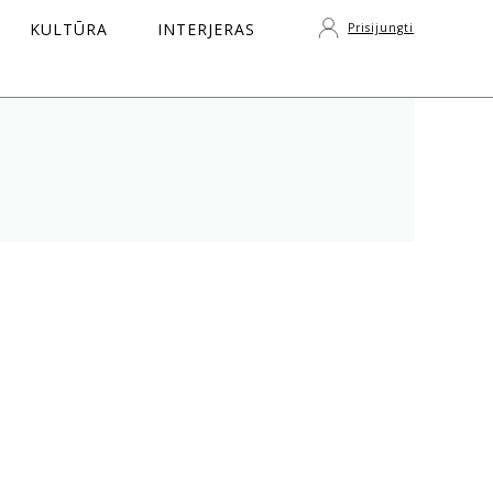
KULTŪRA
INTERJERAS
Prisijungti
S