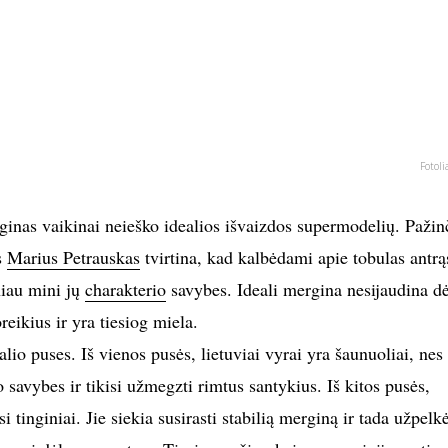
Fotoli
inas vaikinai neieško idealios išvaizdos supermodelių. Pažin
s
Marius Petrauskas
tvirtina, kad kalbėdami apie tobulas antrą
niau mini jų
charakterio
savybes. Ideali mergina nesijaudina dė
eikius ir yra tiesiog miela.
alio puses. Iš vienos pusės, lietuviai vyrai yra šaunuoliai, nes
 savybes ir tikisi užmegzti rimtus santykius. Iš kitos pusės,
tinginiai. Jie siekia susirasti stabilią merginą ir tada užpelk