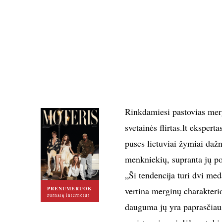
Rinkdamiesi pastovias merg
svetainės flirtas.lt eksperta
puses lietuviai žymiai daž
menkniekių, supranta jų por
„Ši tendencija turi dvi med
PRENUMERUOK
vertina merginų charakterio
žurnalą internetu!
dauguma jų yra paprasčiausi 