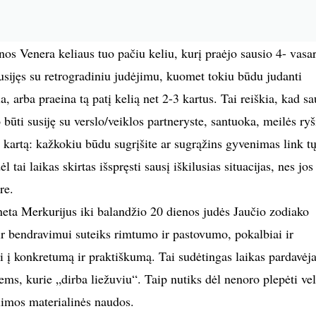
os Venera keliaus tuo pačiu keliu, kurį praėjo sausio 4- vasar
usijęs su retrogradiniu judėjimu, kuomet tokiu būdu judanti
ia, arba praeina tą patį kelią net 2-3 kartus. Tai reiškia, kad sa
 būti susiję su verslo/veiklos partneryste, santuoka, meilės ryš
r kartą: kažkokiu būdu sugrįšite ar sugrąžins gyvenimas link t
l tai laikas skirtas išspręsti sausį iškilusias situacijas, nes jos
re.
ta Merkurijus iki balandžio 20 dienos judės Jaučio zodiako
ir bendravimui suteiks rimtumo ir pastovumo, pokalbiai ir
i į konkretumą ir praktiškumą. Tai sudėtingas laikas pardavėj
ems, kurie „dirba liežuviu“. Taip nutiks dėl nenoro plepėti vel
alimos materialinės naudos.