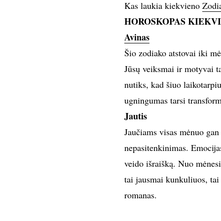
Kas laukia kiekvieno
Zodi
HOROSKOPAS KIEKV
Avinas
Šio zodiako atstovai iki mė
Jūsų veiksmai ir motyvai tap
nutiks, kad šiuo laikotarpi
ugningumas tarsi transform
Jautis
Jaučiams visas mėnuo gan s
nepasitenkinimas. Emocijas 
veido išraišką. Nuo mėnesio
tai jausmai kunkuliuos, tai
romanas.