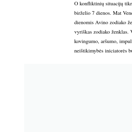
O konfliktinių situacijų tik
birželio 7 dienos. Mat Ven
dienomis Avino zodiako žen
vyriškas zodiako ženklas. 
kovingumo, aršumo, impulsy
neištikimybės iniciatorės b