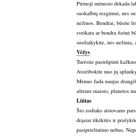
Pirmoji mėnesio dekada lab
suokalbių rezgimui, nes su
nežinos. Bendrai, būsite li
sveikata ar bendra fizinė b
susilaikykite, nes nežinia, a
Vėžys
Turėsite pasirūpinti kažku
Atsiribokite nuo jų aplanky
Mėnuo žada naujas draugišk
aštraus maisto, planetos n
Liūtas
Šio zodiako atstovams pats 
drąsiai tikėkitės ir prašyk
pasipriešinimo nebus. Nepam