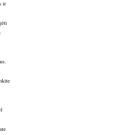
 ir
gėti
u
us.
nkite
ėl
ate