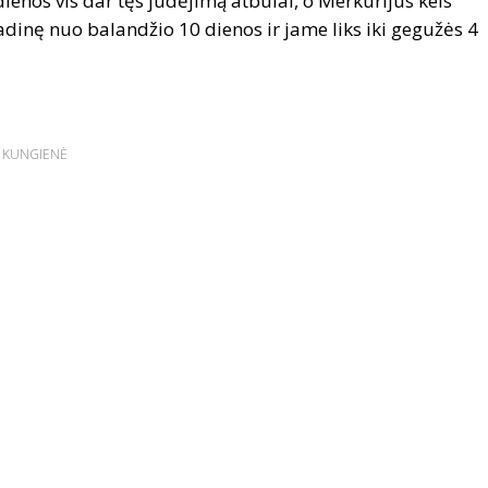
ienos vis dar tęs judėjimą atbulai, o Merkurijus keis
adinę nuo balandžio 10 dienos ir jame liks iki gegužės 4
Ė KUNGIENĖ