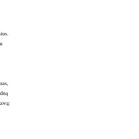
ius.
au
mas,
ūdną
kovą: