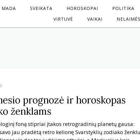
MADA
SVEIKATA
HOROSKOPAI
POLITIKA
VIRTUVĖ
VAIKAI
NELAIMĖ
s
esio prognozė ir horoskopas
ko ženklams
oginį foną stipriai įtakos retrogradinių planetų gausa:
 savo jau pradėtą retro kelionę Svarstyklių zodiako ženklu