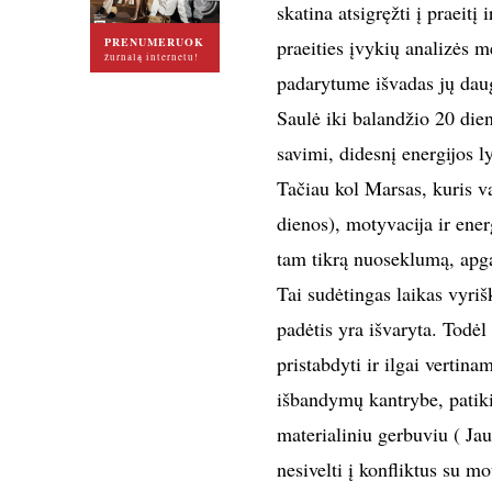
skatina atsigręžti į praeitį 
PRENUMERUOK
praeities įvykių analizės 
žurnalą internetu!
padarytume išvadas jų daug
Saulė iki balandžio 20 die
savimi, didesnį energijos
Tačiau kol Marsas, kuris v
dienos), motyvacija ir ener
tam tikrą nuoseklumą, apga
Tai sudėtingas laikas vyriš
padėtis yra išvaryta. Todėl
pristabdyti ir ilgai vertin
išbandymų kantrybe, patik
materialiniu gerbuviu ( Jaut
nesivelti į konfliktus su mo