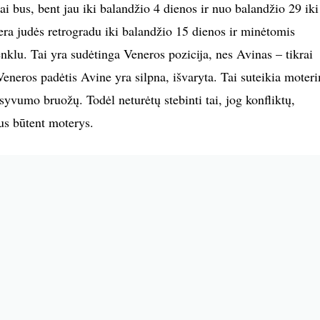
rai bus, bent jau iki balandžio 4 dienos ir nuo balandžio 29 iki
era judės retrogradu iki balandžio 15 dienos ir minėtomis
klu. Tai yra sudėtinga Veneros pozicija, nes Avinas – tikrai
Veneros padėtis Avine yra silpna, išvaryta. Tai suteikia moter
vumo bruožų. Todėl neturėtų stebinti tai, jog konfliktų,
us būtent moterys.