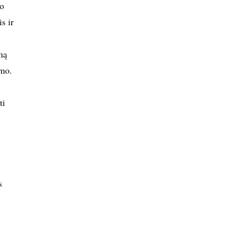
vo
s ir
mą
umo.
ti
s