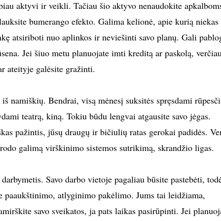
iau aktyvi ir veikli. Tačiau šio aktyvo nenaudokite apkalboms
lauksite bumerango efekto. Galima kelionė, apie kurią niekas
nkę atsiriboti nuo aplinkos ir neviešinti savo planų. Gali pablo
ūsena. Jei šiuo metu planuojate imti kreditą ar paskolą, verčia
r ateityje galėsite gražinti.
o iš namiškių. Bendrai, visą mėnesį suksitės spręsdami rūpesči
dami teatrą, kiną. Tokiu būdu lengvai atgausite savo jėgas.
as pažintis, jūsų draugų ir bičiulių ratas gerokai padidės. Ve
urodo galimą virškinimo sistemos sutrikimą, skrandžio ligas.
darbymetis. Savo darbo vietoje pagaliau būsite pastebėti, tod
ite paaukštinimo, atlyginimo pakėlimo. Jums tai leidžiama,
irškite savo sveikatos, ja pats laikas pasirūpinti. Jei planuoj