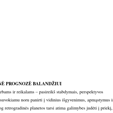
NĖ PROGNOZĖ BALANDŽIUI
arbams ir reikalams – pasireikš stabdymais, perspektyvos
uvokiamu noru panirti į vidinius išgyvenimus, apmąstymus i
og retrogradinės planetos tarsi atima galimybes judėti į priekį,