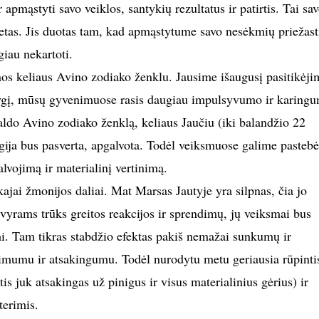
ir apmąstyti savo veiklos, santykių rezultatus ir patirtis. Tai sa
metas. Jis duotas tam, kad apmąstytume savo nesėkmių priežasti
iau nekartoti.
nos keliaus Avino zodiako ženklu. Jausime išaugusį pasitikėji
 lygį, mūsų gyvenimuose rasis daugiau impulsyvumo ir karing
aldo Avino zodiako ženklą, keliaus Jaučiu (iki balandžio 22
gija bus pasverta, apgalvota. Todėl veiksmuose galime pastebė
lvojimą ir materialinį vertinimą.
kajai žmonijos daliai. Mat Marsas Jautyje yra silpnas, čia jo
 vyrams trūks greitos reakcijos ir sprendimų, jų veiksmai bus
ami. Tam tikras stabdžio efektas pakiš nemažai sunkumų ir
imumu ir atsakingumu. Todėl nurodytu metu geriausia rūpinti
is juk atsakingas už pinigus ir visus materialinius gėrius) ir
terimis.