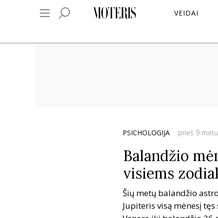
VEIDAI
PSICHOLOGIJA
prieš 9 metu
Balandžio mėn
visiems zodia
Šių metų balandžio astrol
Jupiteris visą mėnesį tęs