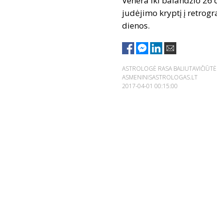
Venera iki balandžio 26 d
judėjimo kryptį į retrogr
dienos.
ASTROLOGĖ RASA BALIUTAVIČIŪT
ASMENINISASTROLOGAS.LT
2017-04-01 00:15:00