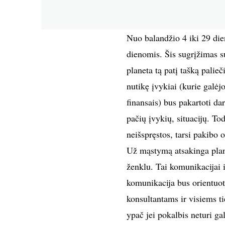
Nuo balandžio 4 iki 29 dien
dienomis. Šis sugrįžimas s
planeta tą patį tašką palieč
nutikę įvykiai (kurie galėjo
finansais) bus pakartoti da
pačių įvykių, situacijų. Todė
neišspręstos, tarsi pakibo o
Už mąstymą atsakinga plane
ženklu. Tai komunikacijai 
komunikacija bus orientuot
konsultantams ir visiems ti
ypač jei pokalbis neturi g