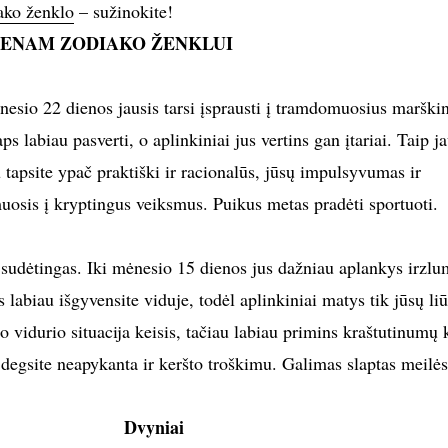
ako ženklo
– sužinokite!
IENAM ZODIAKO ŽENKLUI
nesio 22 dienos jausis tarsi įsprausti į tramdomuosius marškin
s labiau pasverti, o aplinkiniai jus vertins gan įtariai. Taip j
u tapsite ypač praktiški ir racionalūs, jūsų impulsyvumas ir
uosis į kryptingus veiksmus. Puikus metas pradėti sportuoti.
udėtingas. Iki mėnesio 15 dienos jus dažniau aplankys irzlu
labiau išgyvensite viduje, todėl aplinkiniai matys tik jūsų li
 vidurio situacija keisis, tačiau labiau primins kraštutinumų 
 degsite neapykanta ir keršto troškimu. Galimas slaptas meilės
Dvyniai