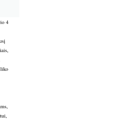
io 4
usį
iais,
ų
 liko
ams,
tui,