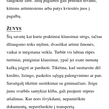
saugokite save. Jūsų pagalbos gali prireikti tėvams,
kitiems artimiesiems arba patys kviesitės juos į
pagalbą.
ŽUVYS
Šią savaitę kai kurie praktiniai klausimai strigs, tačiau
džiaugsmo teiks mylimi, dvasiškai artimi žmonės,
vaikai ir mėgstama veikla. Turbūt vis labiau rūpės
turtiniai, piniginiai klausimai, ypač jei esate numatę
kažką įsigyti ar parduoti. Tikėtina, kad susitarsite dėl
kredito, lizingo, paskolos sąlygų palengvinimo ar pan.
Savaitgalį tikėtini susitikimai su giminaičiais. Jeigu
jums svarbūs santykiai kliba, gali pasijusti stiprus
atšalimas. Kur nors išvykdami, nepamirškite
dokumentų, nepavėluokite į transportą.