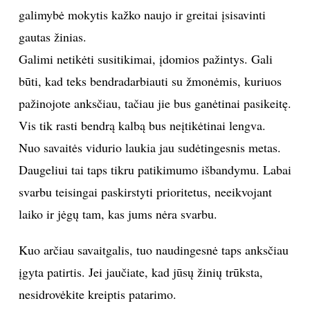
galimybė mokytis kažko naujo ir greitai įsisavinti
TEATRAS
gautas žinias.
Galimi netikėti susitikimai, įdomios pažintys. Gali
SPORTAS
būti, kad teks bendradarbiauti su žmonėmis, kuriuos
FOTOGRAFIJA
pažinojote anksčiau, tačiau jie bus ganėtinai pasikeitę.
Vis tik rasti bendrą kalbą bus neįtikėtinai lengva.
MENAS
Nuo savaitės vidurio laukia jau sudėtingesnis metas.
Daugeliui tai taps tikru patikimumo išbandymu. Labai
ORAI
svarbu teisingai paskirstyti prioritetus, neeikvojant
laiko ir jėgų tam, kas jums nėra svarbu.
ĮDOMYBĖS
Kuo arčiau savaitgalis, tuo naudingesnė taps anksčiau
ISTORIJA
įgyta patirtis. Jei jaučiate, kad jūsų žinių trūksta,
nesidrovėkite kreiptis patarimo.
KNYGOS