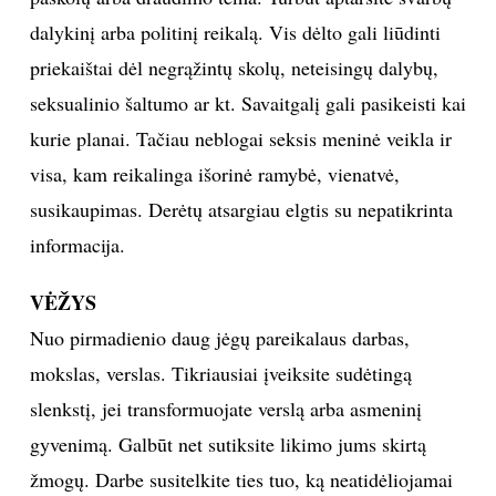
dalykinį arba politinį reikalą. Vis dėlto gali liūdinti
priekaištai dėl negrąžintų skolų, neteisingų dalybų,
seksualinio šaltumo ar kt. Savaitgalį gali pasikeisti kai
kurie planai. Tačiau neblogai seksis meninė veikla ir
visa, kam reikalinga išorinė ramybė, vienatvė,
susikaupimas. Derėtų atsargiau elgtis su nepatikrinta
informacija.
VĖŽYS
Nuo pirmadienio daug jėgų pareikalaus darbas,
mokslas, verslas. Tikriausiai įveiksite sudėtingą
slenkstį, jei transformuojate verslą arba asmeninį
gyvenimą. Galbūt net sutiksite likimo jums skirtą
žmogų. Darbe susitelkite ties tuo, ką neatidėliojamai