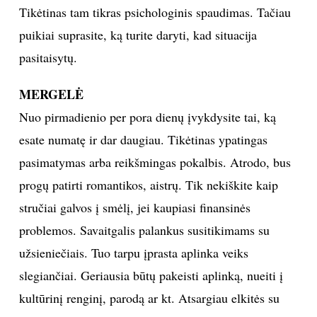
Tikėtinas tam tikras psichologinis spaudimas. Tačiau
puikiai suprasite, ką turite daryti, kad situacija
pasitaisytų.
MERGELĖ
Nuo pirmadienio per pora dienų įvykdysite tai, ką
esate numatę ir dar daugiau. Tikėtinas ypatingas
pasimatymas arba reikšmingas pokalbis. Atrodo, bus
progų patirti romantikos, aistrų. Tik nekiškite kaip
stručiai galvos į smėlį, jei kaupiasi finansinės
problemos. Savaitgalis palankus susitikimams su
užsieniečiais. Tuo tarpu įprasta aplinka veiks
slegiančiai. Geriausia būtų pakeisti aplinką, nueiti į
kultūrinį renginį, parodą ar kt. Atsargiau elkitės su