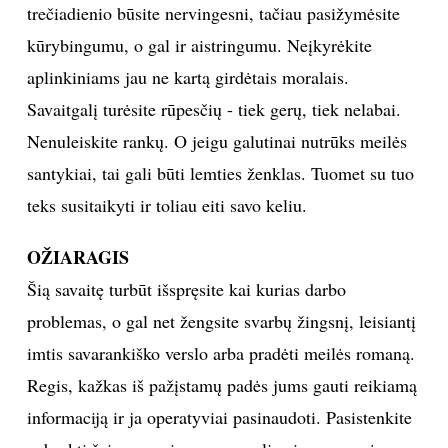
trečiadienio būsite nervingesni, tačiau pasižymėsite
kūrybingumu, o gal ir aistringumu. Neįkyrėkite
aplinkiniams jau ne kartą girdėtais moralais.
Savaitgalį turėsite rūpesčių - tiek gerų, tiek nelabai.
Nenuleiskite rankų. O jeigu galutinai nutrūks meilės
santykiai, tai gali būti lemties ženklas. Tuomet su tuo
teks susitaikyti ir toliau eiti savo keliu.
OŽIARAGIS
Šią savaitę turbūt išspręsite kai kurias darbo
problemas, o gal net žengsite svarbų žingsnį, leisiantį
imtis savarankiško verslo arba pradėti meilės romaną.
Regis, kažkas iš pažįstamų padės jums gauti reikiamą
informaciją ir ja operatyviai pasinaudoti. Pasistenkite