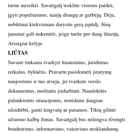
turite nuveikti. Savaitgalį trokšite visiems patikti,
įgyti populiarumo, naujų draugų ar gerbėjų. Deja,
nebūtinai kiekvienam darysite gerą įspūdį. Jūsų
jausmai gali nukentėti, jeigu turite per daug iliuzijų.
Atsargiai kelyje.
LIŪTAS
Savaitė tinkama tvarkyti finansinius, juridinius
reikalus, bylinėtis. Pravartu pasidomėti įstatymų
naujovėmis ir tuo atveju, jei tvarkote verslo
dokumentus, ruošiatės įsidarbinti. Naudokitės
palankiomis situacijomis, norėdami daugiau
užsidirbti, gauti lengvatų ar paramos. Tiktų gilinti
užsienio kalbų žinias. Savaitgalį bus nelengva išvengti
bendravimo, informavimo, vairavimo nesklandumų.