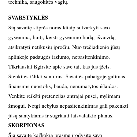
technika, saugokitės vagių.
SVARSTYKLĖS
Šią savaitę stiprės noras kitaip sutvarkyti savo
gyvenimą, buitį, keisti gyvenimo būdą, išvaizdą,
atsikratyti netikusių įpročių. Nuo trečiadienio jūsų
aplinkoje padaugės irzlumo, nepasitenkinimo.
Tikriausiai išgirsite apie save tai, kas jus įžeis.
Stenkitės išlikti santūrūs. Savaitės pabaigoje galimas
finansinis nuostolis, bauda, nenumatytos išlaidos.
Venkite reikšti pretenzijas antrajai pusei, mylimam
žmogui. Netgi nebylus nepasitenkinimas gali pakenkti
jūsų santykiams ir sugriauti laisvalaikio planus.
SKORPIONAS
Šią savaitę kažkokia prasme įrodysite savo