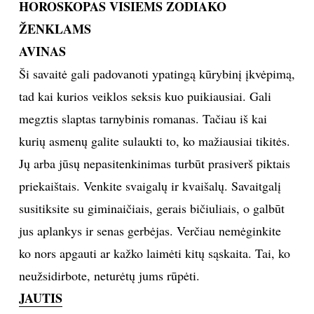
HOROSKOPAS VISIEMS ZODIAKO
INTERJERAS
ŽENKLAMS
AVINAS
NAMAI
Ši savaitė gali padovanoti ypatingą kūrybinį įkvėpimą,
tad kai kurios veiklos seksis kuo puikiausiai. Gali
VIRTUVĖ
megztis slaptas tarnybinis romanas. Tačiau iš kai
kurių asmenų galite sulaukti to, ko mažiausiai tikitės.
RECEPTAI
Jų arba jūsų nepasitenkinimas turbūt prasiverš piktais
VAIKAI
priekaištais. Venkite svaigalų ir kvaišalų. Savaitgalį
susitiksite su giminaičiais, gerais bičiuliais, o galbūt
NELAIMĖS
jus aplankys ir senas gerbėjas. Verčiau nemėginkite
ko nors apgauti ar kažko laimėti kitų sąskaita. Tai, ko
KONTAKTAI
neužsidirbote, neturėtų jums rūpėti.
JAUTIS
PRIVATUMO POLITIKA