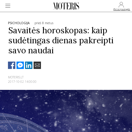
Prisijungti
PSICHOLOGIJA
prieš 8 metus
Savaitės horoskopas: kaip
sudėtingas dienas pakreipti
VEIDAI
savo naudai
MONARCHIJA
MADA
MOTERIS.LT
2017-10-02 14:00:00
GROŽIS
SVEIKATA
APIE MANE