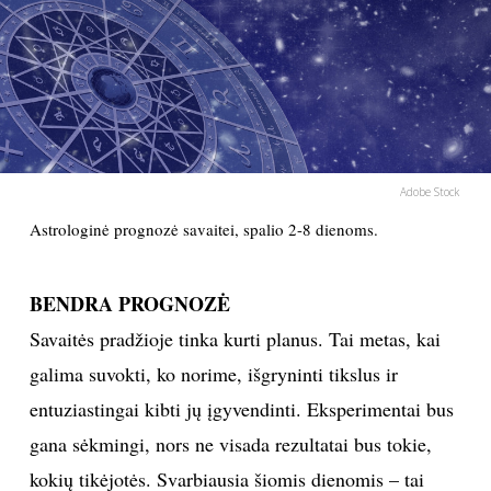
PSICHOLOGIJA
HOROSKOPAI
ASTROLOGIJA
Adobe Stock
POLITIKA
Astrologinė prognozė savaitei, spalio 2-8 dienoms.
KULTŪRA
BENDRA PROGNOZĖ
Savaitės pradžioje tinka kurti planus. Tai metas, kai
LAISVALAIKIS
galima suvokti, ko norime, išgryninti tikslus ir
KINAS
entuziastingai kibti jų įgyvendinti. Eksperimentai bus
gana sėkmingi, nors ne visada rezultatai bus tokie,
MUZIKA
kokių tikėjotės. Svarbiausia šiomis dienomis – tai