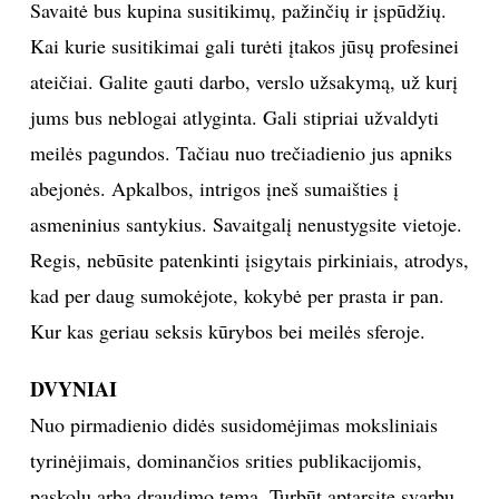
Savaitė bus kupina susitikimų, pažinčių ir įspūdžių.
Kai kurie susitikimai gali turėti įtakos jūsų profesinei
Sekite mus:
ateičiai. Galite gauti darbo, verslo užsakymą, už kurį
jums bus neblogai atlyginta. Gali stipriai užvaldyti
meilės pagundos. Tačiau nuo trečiadienio jus apniks
PRENUMERUOK
abejonės. Apkalbos, intrigos įneš sumaišties į
asmeninius santykius. Savaitgalį nenustygsite vietoje.
Regis, nebūsite patenkinti įsigytais pirkiniais, atrodys,
NAUJIENLAIŠKĮ
kad per daug sumokėjote, kokybė per prasta ir pan.
Kur kas geriau seksis kūrybos bei meilės sferoje.
Prenumeruodami portalą,
DVYNIAI
Jūs sutinkate su
taisyklėmis
Nuo pirmadienio didės susidomėjimas moksliniais
tyrinėjimais, dominančios srities publikacijomis,
paskolų arba draudimo tema. Turbūt aptarsite svarbų