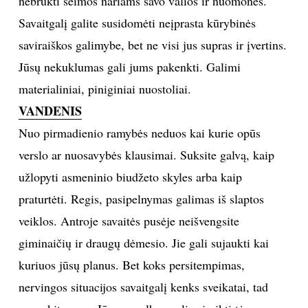
nebrukti šeimos nariams savo valios ir nuomonės.
Savaitgalį galite susidomėti neįprasta kūrybinės
saviraiškos galimybe, bet ne visi jus supras ir įvertins.
Jūsų nekuklumas gali jums pakenkti. Galimi
materialiniai, piniginiai nuostoliai.
VANDENIS
Nuo pirmadienio ramybės neduos kai kurie opūs
verslo ar nuosavybės klausimai. Suksite galvą, kaip
užlopyti asmeninio biudžeto skyles arba kaip
praturtėti. Regis, pasipelnymas galimas iš slaptos
veiklos. Antroje savaitės pusėje neišvengsite
giminaičių ir draugų dėmesio. Jie gali sujaukti kai
kuriuos jūsų planus. Bet koks persitempimas,
nervingos situacijos savaitgalį kenks sveikatai, tad