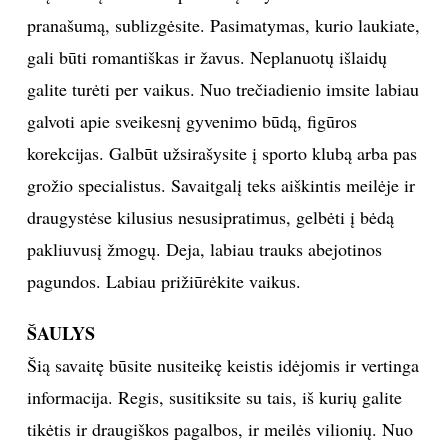
pranašumą, sublizgėsite. Pasimatymas, kurio laukiate,
gali būti romantiškas ir žavus. Neplanuotų išlaidų
galite turėti per vaikus. Nuo trečiadienio imsite labiau
galvoti apie sveikesnį gyvenimo būdą, figūros
korekcijas. Galbūt užsirašysite į sporto klubą arba pas
grožio specialistus. Savaitgalį teks aiškintis meilėje ir
draugystėse kilusius nesusipratimus, gelbėti į bėdą
pakliuvusį žmogų. Deja, labiau trauks abejotinos
pagundos. Labiau prižiūrėkite vaikus.
ŠAULYS
Šią savaitę būsite nusiteikę keistis idėjomis ir vertinga
informacija. Regis, susitiksite su tais, iš kurių galite
tikėtis ir draugiškos pagalbos, ir meilės vilionių. Nuo