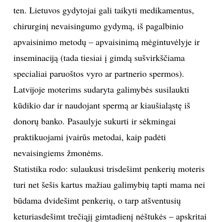
ten. Lietuvos gydytojai gali taikyti medikamentus,
INTERJERAS
chirurginį nevaisingumo gydymą, iš pagalbinio
apvaisinimo metodų – apvaisinimą mėgintuvėlyje ir
NAMAI
inseminaciją (tada tiesiai į gimdą sušvirkščiama
specialiai paruoštos vyro ar partnerio spermos).
VIRTUVĖ
Latvijoje moterims sudaryta galimybės susilaukti
RECEPTAI
kūdikio dar ir naudojant spermą ar kiaušialąstę iš
donorų banko. Pasaulyje sukurti ir sėkmingai
VAIKAI
praktikuojami įvairūs metodai, kaip padėti
nevaisingiems žmonėms.
NELAIMĖS
Statistika rodo: sulaukusi trisdešimt penkerių moteris
turi net šešis kartus mažiau galimybių tapti mama nei
KONTAKTAI
būdama dvidešimt penkerių, o tarp atšventusių
PRIVATUMO POLITIKA
keturiasdešimt trečiąjį gimtadienį nėštukės – apskritai