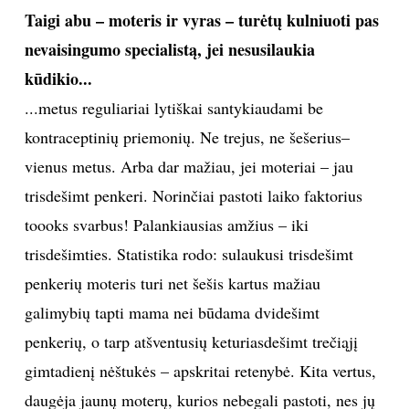
Taigi abu – moteris ir vyras – turėtų kulniuoti pas
nevaisingumo specialistą, jei nesusilaukia
kūdikio...
...metus reguliariai lytiškai santykiaudami be
kontraceptinių priemonių. Ne trejus, ne šešerius–
vienus metus. Arba dar mažiau, jei moteriai – jau
trisdešimt penkeri. Norinčiai pastoti laiko faktorius
toooks svarbus! Palankiausias amžius – iki
trisdešimties. Statistika rodo: sulaukusi trisdešimt
penkerių moteris turi net šešis kartus mažiau
galimybių tapti mama nei būdama dvidešimt
penkerių, o tarp atšventusių keturiasdešimt trečiąjį
gimtadienį nėštukės – apskritai retenybė. Kita vertus,
daugėja jaunų moterų, kurios nebegali pastoti, nes jų