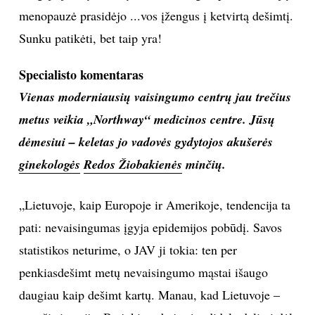
menopauzė prasidėjo ...vos įžengus į ketvirtą dešimtį.
Sunku patikėti, bet taip yra!
Specialisto komentaras
Vienas moderniausių vaisingumo centrų jau trečius
metus veikia „Northway“ medicinos centre. Jūsų
dėmesiui – keletas jo vadovės gydytojos akušerės
ginekologės
Redos Žiobakienės
minčių.
„Lietuvoje, kaip Europoje ir Amerikoje, tendencija ta
pati: nevaisingumas įgyja epidemijos pobūdį. Savos
statistikos neturime, o JAV ji tokia: ten per
penkiasdešimt metų nevaisingumo mąstai išaugo
daugiau kaip dešimt kartų. Manau, kad Lietuvoje –