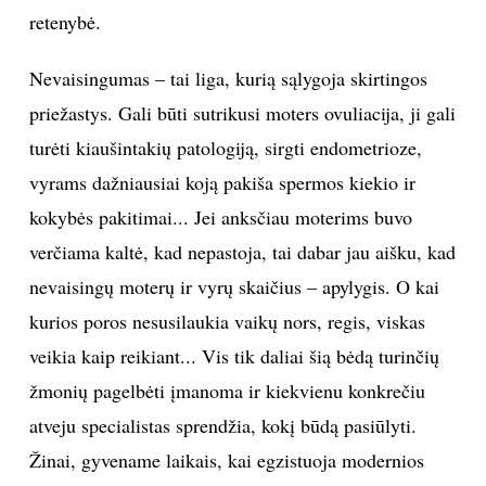
retenybė.
Sekite mus:
Nevaisingumas – tai liga, kurią sąlygoja skirtingos
priežastys. Gali būti sutrikusi moters ovuliacija, ji gali
turėti kiaušintakių patologiją, sirgti endometrioze,
PRENUMERUOK
vyrams dažniausiai koją pakiša spermos kiekio ir
kokybės pakitimai... Jei anksčiau moterims buvo
verčiama kaltė, kad nepastoja, tai dabar jau aišku, kad
NAUJIENLAIŠKĮ
nevaisingų moterų ir vyrų skaičius – apylygis. O kai
kurios poros nesusilaukia vaikų nors, regis, viskas
veikia kaip reikiant... Vis tik daliai šią bėdą turinčių
Prenumeruodami portalą,
Jūs sutinkate su
žmonių pagelbėti įmanoma ir kiekvienu konkrečiu
taisyklėmis
atveju specialistas sprendžia, kokį būdą pasiūlyti.
Žinai, gyvename laikais, kai egzistuoja modernios