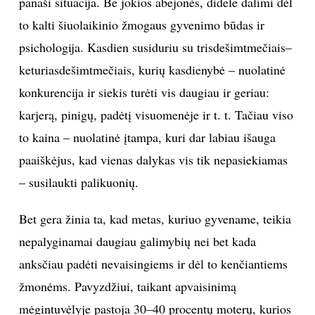
panaši situacija. Be jokios abejonės, didele dalimi dėl
to kalti šiuolaikinio žmogaus gyvenimo būdas ir
psichologija. Kasdien susiduriu su trisdešimtmečiais–
keturiasdešimtmečiais, kurių kasdienybė – nuolatinė
konkurencija ir siekis turėti vis daugiau ir geriau:
karjerą, pinigų, padėtį visuomenėje ir t. t. Tačiau viso
to kaina – nuolatinė įtampa, kuri dar labiau išauga
paaiškėjus, kad vienas dalykas vis tik nepasiekiamas
– susilaukti palikuonių.
Bet gera žinia ta, kad metas, kuriuo gyvename, teikia
nepalyginamai daugiau galimybių nei bet kada
anksčiau padėti nevaisingiems ir dėl to kenčiantiems
žmonėms. Pavyzdžiui, taikant apvaisinimą
mėgintuvėlyje pastoja 30–40 procentų moterų, kurios