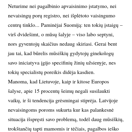
Neturime nei pagalbinio apvaisinimo įstatymo, nei
TEATRAS
nevaisingų porų registro, nei išplėtoto vaisingumo
centrų tinklo... Paminėjai Suomiją: ten tokių įstaigų –
SPORTAS
virš dvidešimt, o mūsų šalyje – viso labo septyni,
nors gyventojų skaičius nedaug skiriasi. Gerai bent
FOTOGRAFIJA
jau tai, kad būrelis mūsiškių gydytojų ginekologų
MENAS
savo iniciatyva įgijo specifinių žinių užsienyje, nes
tokių specialistų poreikis didėja kasdien.
ORAI
Manoma, kad Lietuvoje, kaip ir kitose Europos
šalyse, apie 15 procentų šeimų negali susilaukti
ĮDOMYBĖS
vaikų, ir ši tendencija grėsmingai stiprėja. Latvijoje
nevaisingoms poroms sukurta kur kas palankesnė
ISTORIJA
situacija išspręsti savo problemą, todėl daug mūsiškių,
KNYGOS
trokštančių tapti mamomis ir tėčiais, pagalbos ieško