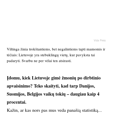
PSICHOLOGIJA
HOROSKOPAI
ASTROLOGIJA
Vida Press
Viltinga žinia trokštantiems, bet negalintiems tapti mamomis ir
POLITIKA
tėčiais: Lietuvoje yra stebuklingų vietų, kur pavyksta tai
padaryti. Svarbu ne per vėlai ten atsirasti.
KULTŪRA
Įdomu, kiek Lietuvoje gimė žmonių po dirbtinio
LAISVALAIKIS
apvaisinimo? Teko skaityti, kad tarp Danijos,
Suomijos, Belgijos vaikų tokių – daugiau kaip 4
KINAS
procentai.
MUZIKA
Kažin, ar kas nors pas mus veda panašią statistiką...