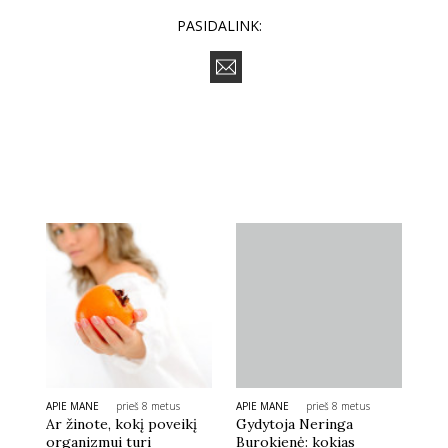
PASIDALINK:
APIE MANE
prieš 8 metus
APIE MANE
prieš 8 metus
Ar žinote, kokį poveikį
Gydytoja Neringa
organizmui turi
Burokienė: kokias