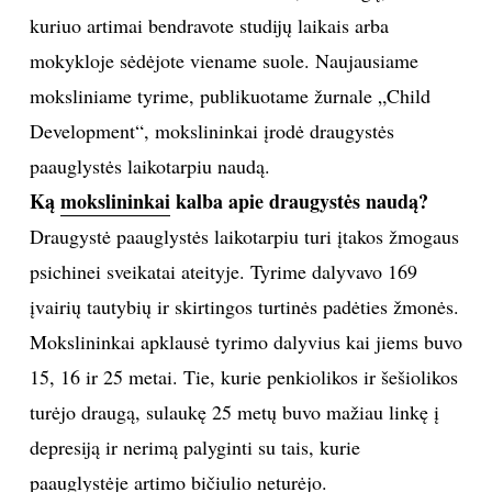
kuriuo artimai bendravote studijų laikais arba
TEATRAS
mokykloje sėdėjote viename suole. Naujausiame
moksliniame tyrime, publikuotame žurnale „Child
SPORTAS
Development“, mokslininkai įrodė draugystės
FOTOGRAFIJA
paauglystės laikotarpiu naudą.
Ką
mokslininkai
kalba apie draugystės naudą?
MENAS
Draugystė paauglystės laikotarpiu turi įtakos žmogaus
psichinei sveikatai ateityje. Tyrime dalyvavo 169
ORAI
įvairių tautybių ir skirtingos turtinės padėties žmonės.
Mokslininkai apklausė tyrimo dalyvius kai jiems buvo
ĮDOMYBĖS
15, 16 ir 25 metai. Tie, kurie penkiolikos ir šešiolikos
ISTORIJA
turėjo draugą, sulaukę 25 metų buvo mažiau linkę į
depresiją ir nerimą palyginti su tais, kurie
KNYGOS
paauglystėje artimo bičiulio neturėjo.