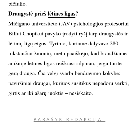
bičiulio.
Draugystė prieš
lėtines ligas
?
Sekite mus:
Mičigano universiteto (JAV) psichologijos profesoriui
Billui Chopikui pavyko įrodyti ryšį tarp draugystės ir
lėtinių ligų eigos. Tyrimo, kuriame dalyvavo 280
PRENUMERUOK
tūkstančiai žmonių, metu paaiškėjo, kad brandžiame
amžiuje lėtinės ligos reiškiasi silpniau, jeigu turite
gerą draugą. Čia vėlgi svarbi bendravimo kokybė:
NAUJIENLAIŠKĮ
paviršiniai draugai, kuriuos susitikus nepadoru verkti,
girtis ar iki ašarų juoktis – nesiskaito.
Prenumeruodami portalą,
Jūs sutinkate su
taisyklėmis
PARAŠYK REDAKCIJAI