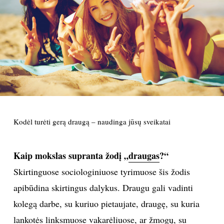
PSICHOLOGIJA
HOROSKOPAI
ASTROLOGIJA
POLITIKA
Kodėl turėti gerą draugą – naudinga jūsų sveikatai
KULTŪRA
Kaip mokslas supranta žodį „
draugas
?“
LAISVALAIKIS
Skirtinguose sociologiniuose tyrimuose šis žodis
KINAS
apibūdina skirtingus dalykus. Draugu gali vadinti
kolegą darbe, su kuriuo pietaujate, draugę, su kuria
MUZIKA
lankotės linksmuose vakarėliuose, ar žmogų, su