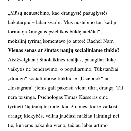
INTERJERAS
„Mūsų nenustebino, kad draugystė paauglystės
laikotarpiu – labai svarbi. Mus nustebino tai, kad ji
NAMAI
formuoja žmogaus psichikos būklę ateičiai“, –
mokslinį tyrimą komentavo jo autorė Rachel Narr.
VIRTUVĖ
Vienas senas ar šimtas naujų socialiniame tinkle?
Atsižvelgiant į šiuolaikines realijas, paaugliai linkę
RECEPTAI
vaikytis ne bendravimo, o populiarumo. Tūkstančiai
VAIKAI
„draugų“ socialiniuose tinkluose „Facebook“ ar
„Instagram“ jiems gali pakeisti vieną tikrą draugą. Tai
NELAIMĖS
nėra teisinga. Psichologas Timas Kasseras ėmė
tyrinėti šią temą ir įrodė, kad žmonės, kurie vaikosi
KONTAKTAI
draugų kiekybės, vėliau jaučiasi mažiau laimingi nei
tie, kuriems pakanka vieno, tačiau labai artimo
PRIVATUMO POLITIKA