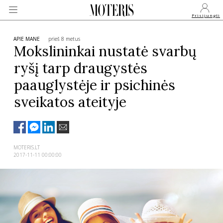
Prisijungti
APIE MANE
prieš 8 metus
Mokslininkai nustatė svarbų
ryšį tarp draugystės
VEIDAI
paauglystėje ir psichinės
sveikatos ateityje
MONARCHIJA
MADA
MOTERIS.LT
2017-11-11 00:00:00
GROŽIS
SVEIKATA
APIE MANE