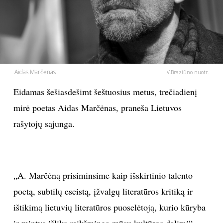
PSICHOLOGIJA
HOROSKOPAI
Aidas Marčėnas
ASTROLOGIJA
V.Braziūno nuotr.
Eidamas šešiasdešimt šeštuosius metus, trečiadienį
POLITIKA
mirė poetas Aidas Marčėnas, praneša Lietuvos
rašytojų sąjunga.
KULTŪRA
LAISVALAIKIS
„A. Marčėną prisiminsime kaip išskirtinio talento
KINAS
poetą, subtilų eseistą, įžvalgų literatūros kritiką ir
ištikimą lietuvių literatūros puoselėtoją, kurio kūryba
MUZIKA
ir mintys išliks reikšminga mūsų kultūros dalimi“, –