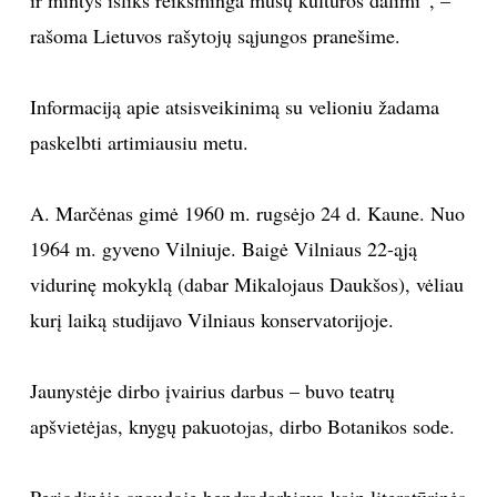
rašoma Lietuvos rašytojų sąjungos pranešime.
TEATRAS
SPORTAS
Informaciją apie atsisveikinimą su velioniu žadama
paskelbti artimiausiu metu.
FOTOGRAFIJA
A. Marčėnas gimė 1960 m. rugsėjo 24 d. Kaune. Nuo
MENAS
1964 m. gyveno Vilniuje. Baigė Vilniaus 22-ąją
vidurinę mokyklą (dabar Mikalojaus Daukšos), vėliau
ORAI
kurį laiką studijavo Vilniaus konservatorijoje.
ĮDOMYBĖS
Jaunystėje dirbo įvairius darbus – buvo teatrų
ISTORIJA
apšvietėjas, knygų pakuotojas, dirbo Botanikos sode.
KNYGOS
Periodinėje spaudoje bendradarbiavo kaip literatūrinės