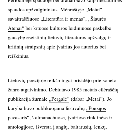
spaudos
apžvalgininkas
. Mėnraštyje
„Metai“
,
INTERJERAS
savaitraščiuose
„Literatūra ir menas“
,
„Šiaurės
NAMAI
Atėnai“
bei kituose kultūros leidiniuose paskelbė
gausybę eseistinių lietuvių literatūros apžvalgų ir
VIRTUVĖ
kritinių straipsnių apie įvairius jos autorius bei
reiškinius.
RECEPTAI
VAIKAI
Lietuvių poezijoje reikšmingai prisidėjo prie soneto
žanro atgaivinimo. Debiutavo 1985 metais eilėraščių
NELAIMĖS
publikacija žurnale
„Pergalė“
(dabar „Metai“). Jo
kūryba buvo publikuojama festivalių
„Poezijos
KONTAKTAI
pavasaris“
,
\
almanachuose, įvairiose rinktinėse ir
PRIVATUMO POLITIKA
antologijose, išversta į anglų, baltarusių, lenkų,