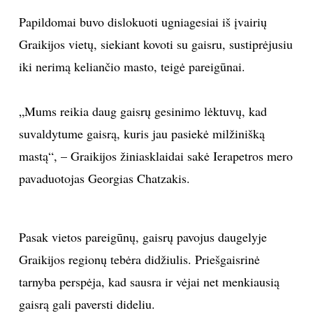
Papildomai buvo dislokuoti ugniagesiai iš įvairių
INTERJERAS
Graikijos vietų, siekiant kovoti su gaisru, sustiprėjusiu
NAMAI
iki nerimą keliančio masto, teigė pareigūnai.
VIRTUVĖ
„Mums reikia daug gaisrų gesinimo lėktuvų, kad
suvaldytume gaisrą, kuris jau pasiekė milžinišką
RECEPTAI
mastą“, – Graikijos žiniasklaidai sakė Ierapetros mero
pavaduotojas Georgias Chatzakis.
VAIKAI
NELAIMĖS
Pasak vietos pareigūnų, gaisrų pavojus daugelyje
Graikijos regionų tebėra didžiulis. Priešgaisrinė
KONTAKTAI
tarnyba perspėja, kad sausra ir vėjai net menkiausią
PRIVATUMO POLITIKA
gaisrą gali paversti dideliu.