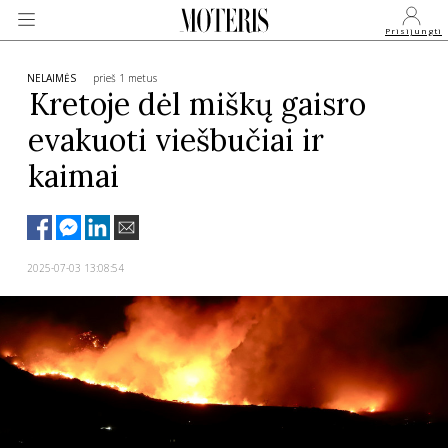
Prisijungti
NELAIMĖS
prieš 1 metus
Kretoje dėl miškų gaisro
evakuoti viešbučiai ir
VEIDAI
kaimai
MONARCHIJA
MADA
2025-07-03 13:08:54
GROŽIS
SVEIKATA
APIE MANE