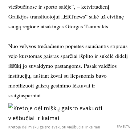
viešbučiuose ir sporto salėje“, – ketvirtadienį
TEATRAS
Graikijos transliuotojui „ERTnews“ sakė už civilinę
saugą regione atsakingas Giorgas Tsambakis.
SPORTAS
FOTOGRAFIJA
Nuo vėlyvos trečiadienio popietės siaučiantis stipraus
vėjo kurstomas gaisras sparčiai išplito ir sukėlė didelį
MENAS
iššūkį jo suvaldymo pastangoms. Pasak valdžios
institucijų, auštant kovai su liepsnomis buvo
ORAI
mobilizuoti gaisrų gesinimo lėktuvai ir
sraigtasparniai.
ĮDOMYBĖS
ISTORIJA
Kretoje dėl miškų gaisro evakuoti viešbučiai ir kaimai
EPA-ELTA
KNYGOS