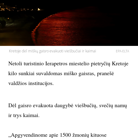
PSICHOLOGIJA
HOROSKOPAI
ASTROLOGIJA
Kretoje dėl miškų gaisro evakuoti viešbučiai ir kaimai
EPA-ELTA
POLITIKA
Netoli turistinio Ierapetros miestelio pietryčių Kretoje
kilo sunkiai suvaldomas miško gaisras, pranešė
KULTŪRA
valdžios institucijos.
LAISVALAIKIS
Dėl gaisro evakuota daugybė viešbučių, svečių namų
KINAS
ir trys kaimai.
MUZIKA
„Apgyvendinome apie 1500 žmonių kituose