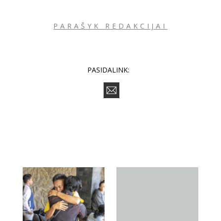
Sekite mus:
PARAŠYK REDAKCIJAI
PASIDALINK:
PRENUMERUOK
NAUJIENLAIŠKĮ
Prenumeruodami portalą,
Jūs sutinkate su
taisyklėmis