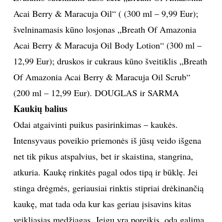
Acai Berry & Maracuja Oil“ ( (300 ml – 9,99 Eur);
švelninamasis kūno losjonas „Breath Of Amazonia
Acai Berry & Maracuja Oil Body Lotion“ (300 ml –
12,99 Eur); druskos ir cukraus kūno šveitiklis „Breath
Of Amazonia Acai Berry & Maracuja Oil Scrub“
(200 ml – 12,99 Eur). DOUGLAS ir SARMA
Kaukių balius
Odai atgaivinti puikus pasirinkimas – kaukės.
Intensyvaus poveikio priemonės iš jūsų veido išgena
net tik pikus atspalvius, bet ir skaistina, stangrina,
atkuria. Kaukę rinkitės pagal odos tipą ir būklę. Jei
stinga drėgmės, geriausiai rinktis stipriai drėkinančią
kaukę, mat tada oda kur kas geriau įsisavins kitas
veikliąsias medžiagas. Jeigu yra poreikis, odą galima