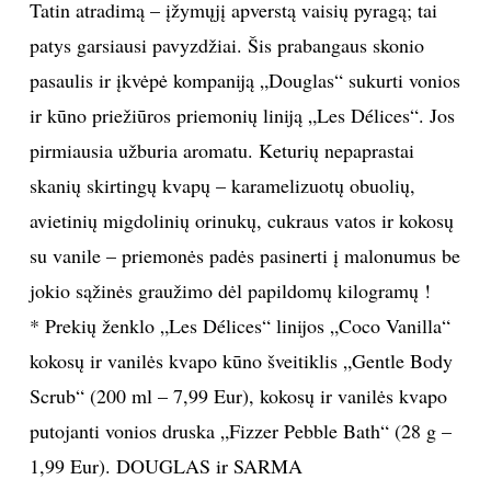
Tatin atradimą – įžymųjį apverstą vaisių pyragą; tai
TEATRAS
patys garsiausi pavyzdžiai. Šis prabangaus skonio
pasaulis ir įkvėpė kompaniją „Douglas“ sukurti vonios
SPORTAS
ir kūno priežiūros priemonių liniją „Les Délices“. Jos
pirmiausia užburia aromatu. Keturių nepaprastai
FOTOGRAFIJA
skanių skirtingų kvapų – karamelizuotų obuolių,
avietinių migdolinių orinukų, cukraus vatos ir kokosų
MENAS
su vanile – priemonės padės pasinerti į malonumus be
ORAI
jokio sąžinės graužimo dėl papildomų kilogramų !
* Prekių ženklo „Les Délices“ linijos „Coco Vanilla“
ĮDOMYBĖS
kokosų ir vanilės kvapo kūno šveitiklis „Gentle Body
Scrub“ (200 ml – 7,99 Eur), kokosų ir vanilės kvapo
ISTORIJA
putojanti vonios druska „Fizzer Pebble Bath“ (28 g –
1,99 Eur). DOUGLAS ir SARMA
KNYGOS