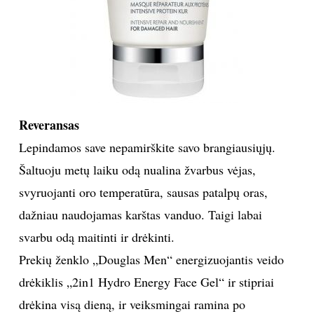
Reveransas
Lepindamos save nepamirškite savo brangiausiųjų.
Šaltuoju metų laiku odą nualina žvarbus vėjas,
svyruojanti oro temperatūra, sausas patalpų oras,
dažniau naudojamas karštas vanduo. Taigi labai
svarbu odą maitinti ir drėkinti.
Prekių ženklo „Douglas Men“ energizuojantis veido
drėkiklis „2in1 Hydro Energy Face Gel“ ir stipriai
drėkina visą dieną, ir veiksmingai ramina po