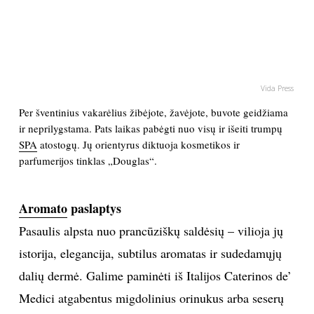
PSICHOLOGIJA
HOROSKOPAI
Vida Press
ASTROLOGIJA
Per šventinius vakarėlius žibėjote, žavėjote, buvote geidžiama
ir neprilygstama. Pats laikas pabėgti nuo visų ir išeiti trumpų
POLITIKA
SPA
atostogų. Jų orientyrus diktuoja kosmetikos ir
parfumerijos tinklas „Douglas“.
KULTŪRA
Aromato
paslaptys
LAISVALAIKIS
Pasaulis alpsta nuo prancūziškų saldėsių – vilioja jų
istorija, elegancija, subtilus aromatas ir sudedamųjų
KINAS
dalių dermė. Galime paminėti iš Italijos Caterinos de’
Medici atgabentus migdolinius orinukus arba seserų
MUZIKA