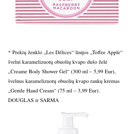
* Prekių ženklo „Les Délices“ linijos „Toffee Apple“
švelni karamelizuotų obuolių kvapo dušo želė
„Creame Body Shower Gel“ (300 ml – 5,99 Eur),
švelnus karamelizuotų obuolių kvapo rankų kremas
„Gentle Hand Cream“ (75 ml – 3,99 Eur).
DOUGLAS ir SARMA