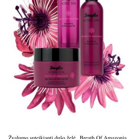
Žvalumo suteikianti dušo želė „Breath Of Amazonia