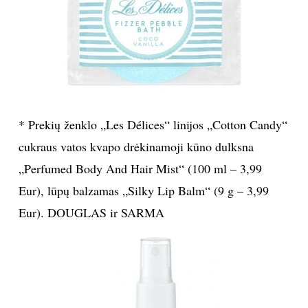
Sekite mus:
PRENUMERUOK
* Prekių ženklo „Les Délices“ linijos „Cotton Candy“
cukraus vatos kvapo drėkinamoji kūno dulksna
NAUJIENLAIŠKĮ
„Perfumed Body And Hair Mist“ (100 ml – 3,99
Eur), lūpų balzamas „Silky Lip Balm“ (9 g – 3,99
Eur). DOUGLAS ir SARMA
Prenumeruodami portalą,
Jūs sutinkate su
taisyklėmis