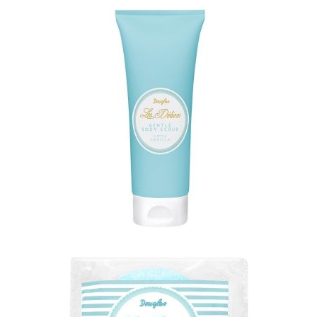
INTERJERAS
NAMAI
VIRTUVĖ
RECEPTAI
VAIKAI
NELAIMĖS
KONTAKTAI
PRIVATUMO POLITIKA