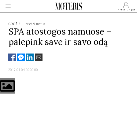
Prisijungti
GROŽIS
prieš 9 metus
SPA atostogos namuose –
palepink save ir savo odą
VEIDAI
MONARCHIJA
2017-01-04 00:00:00
MADA
GROŽIS
SVEIKATA
APIE MANE