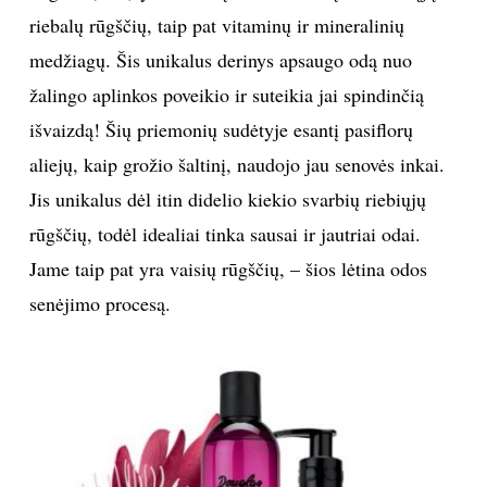
riebalų rūgščių, taip pat vitaminų ir mineralinių
medžiagų. Šis unikalus derinys apsaugo odą nuo
žalingo aplinkos poveikio ir suteikia jai spindinčią
išvaizdą! Šių priemonių sudėtyje esantį pasiflorų
aliejų, kaip grožio šaltinį, naudojo jau senovės inkai.
Jis unikalus dėl itin didelio kiekio svarbių riebiųjų
rūgščių, todėl idealiai tinka sausai ir jautriai odai.
Jame taip pat yra vaisių rūgščių, – šios lėtina odos
senėjimo procesą.