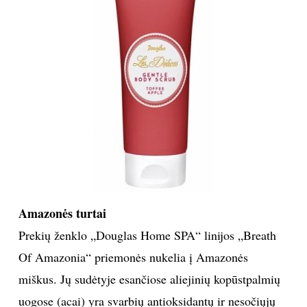
Amazonės turtai
Prekių ženklo „Douglas Home SPA“ linijos „Breath
Of Amazonia“ priemonės nukelia į Amazonės
miškus. Jų sudėtyje esančiose aliejinių kopūstpalmių
uogose (acai) yra svarbių antioksidantų ir nesočiųjų