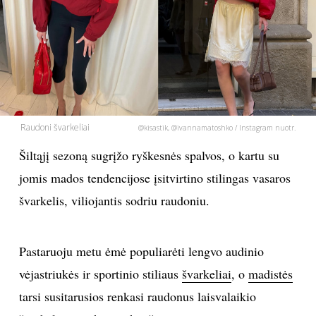
PSICHOLOGIJA
HOROSKOPAI
ASTROLOGIJA
Raudoni švarkeliai
@kisastik, @ivannamatoshko / Instagram nuotr.
POLITIKA
Šiltąjį sezoną sugrįžo ryškesnės spalvos, o kartu su
jomis mados tendencijose įsitvirtino stilingas vasaros
KULTŪRA
švarkelis, viliojantis sodriu raudoniu.
LAISVALAIKIS
Pastaruoju metu ėmė populiarėti lengvo audinio
KINAS
vėjastriukės ir sportinio stiliaus
švarkeliai
, o
madistės
tarsi susitarusios renkasi raudonus laisvalaikio
MUZIKA