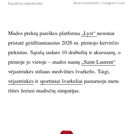
Raudona vėjastriukė
@ivannamatoshko / Instagram nuotr.
INTERJERAS
NAMAI
Mados prekių paieškos platforma
„Lyst“
neseniai
pristatė geidžiamiausius 2026 m. pirmojo ketvirčio
VIRTUVĖ
pirkinius. Sąrašą sudaro 10 drabužių ir aksesuarų, o
RECEPTAI
pirmoje jo vietoje – mados namų
„Saint Laurent“
vėjastriukės stiliaus medvilnės švarkelis. Taigi,
VAIKAI
vėjastriukės
ir
sportiniai švarkeliai
pastaruoju metu
išties žeriasi madisčių simpatijas.
NELAIMĖS
KONTAKTAI
PRIVATUMO POLITIKA