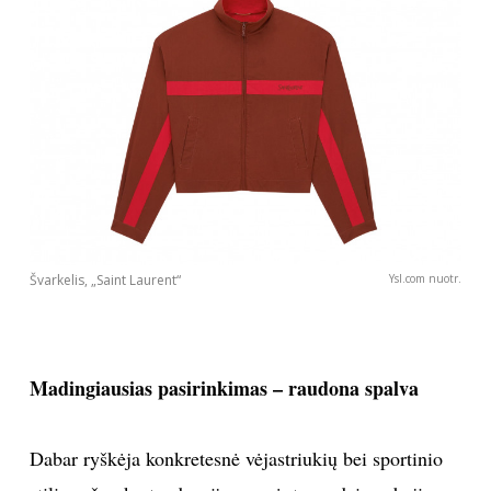
Sekite mus:
PRENUMERUOK
NAUJIENLAIŠKĮ
Švarkelis, „Saint Laurent“
Ysl.com nuotr.
Prenumeruodami portalą,
Madingiausias pasirinkimas – raudona spalva
Jūs sutinkate su
taisyklėmis
Dabar ryškėja konkretesnė vėjastriukių bei sportinio