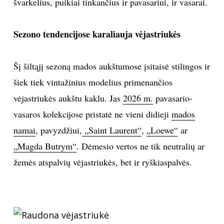
švarkelius, puikiai tinkančius ir pavasariui, ir vasarai.
TEATRAS
Sezono tendencijose karaliauja vėjastriukės
SPORTAS
Šį šiltąjį sezoną mados aukštumose įsitaisė stilingos ir
FOTOGRAFIJA
šiek tiek vintažinius modelius primenančios
vėjastriukės aukštu kaklu. Jas
2026 m.
pavasario-
MENAS
vasaros kolekcijose pristatė ne vieni didieji
mados
namai
, pavyzdžiui,
„Saint Laurent“
,
„Loewe“
ar
ORAI
„Magda Butrym“
. Dėmesio vertos ne tik neutralių ar
ĮDOMYBĖS
žemės atspalvių vėjastriukės, bet ir ryškiaspalvės.
ISTORIJA
KNYGOS