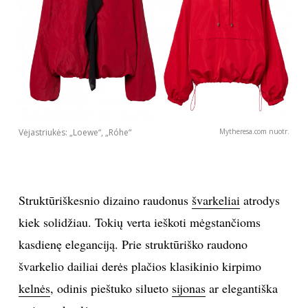
Vėjastriukės: „Loewe“, „Róhe“
Mytheresa.com nuotr.
Struktūriškesnio dizaino raudonus
švarkeliai
atrodys
kiek solidžiau. Tokių verta ieškoti mėgstančioms
kasdienę eleganciją. Prie struktūriško raudono
švarkelio dailiai derės plačios klasikinio kirpimo
kelnės
, odinis pieštuko silueto
sijonas
ar elegantiška