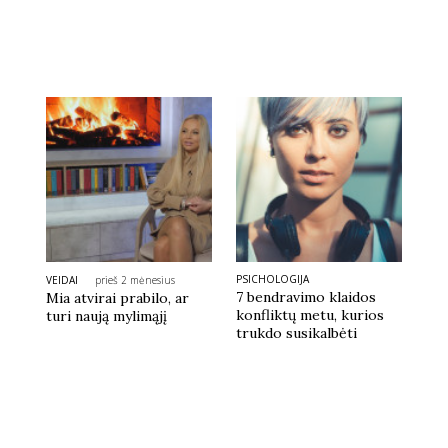
PSICHOLOGIJA
VEIDAI
prieš 2 mėnesius
7 bendravimo klaidos
Mia atvirai prabilo, ar
konfliktų metu, kurios
turi naują mylimąjį
trukdo susikalbėti