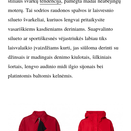
stiliaus švarkų
tendencija
, pamėgta madai neabejingų
moterų. Tai sodrios raudonos spalvos ir laisvesnio
silueto švarkeliai, kuriuos lengvai pritaikysite
vasariškiems kasdieniams deriniams. Suapvalinto
silueto ar sportiškesnės vėjastriukės labiau tiks
laisvalaikio įvaizdžiams kurti, jas siūloma derinti su
džinsais ir madingais denimo kiulotais, šilkiniais
šortais, lengvo audinio midi ilgio sijonais bei
platintomis baltomis kelnėmis.