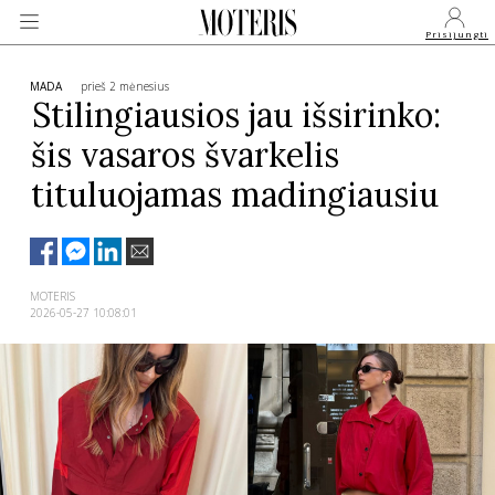
Prisijungti
MADA
prieš 2 mėnesius
Stilingiausios jau išsirinko:
šis vasaros švarkelis
VEIDAI
tituluojamas madingiausiu
MONARCHIJA
MADA
MOTERIS
2026-05-27 10:08:01
GROŽIS
SVEIKATA
APIE MANE