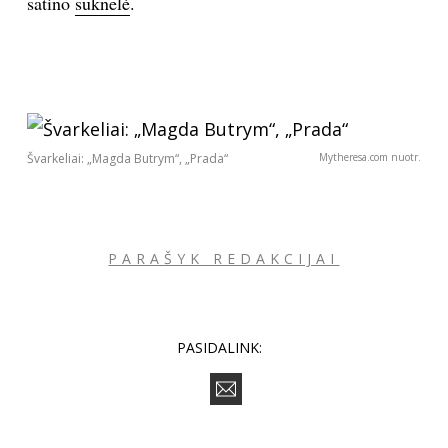
satino
suknelė
.
Švarkeliai: „Magda Butrym“, „Prada“
Mytheresa.com nuotr.
PARAŠYK REDAKCIJAI
PASIDALINK: