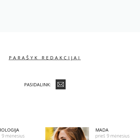
PARAŠYK REDAKCIJAI
PASIDALINK:
ROLOGIJA
MADA
š 9 mėnesius
prieš 9 mėnesius