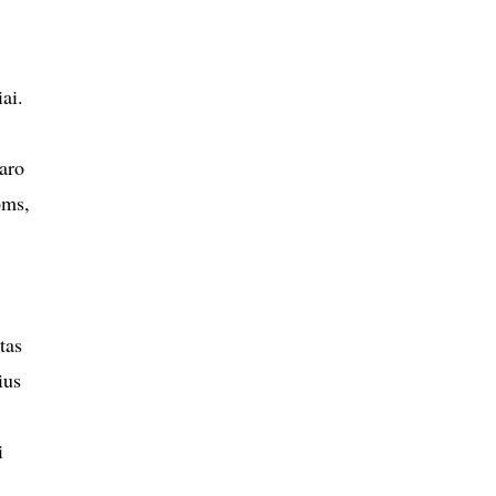
ai.
karo
oms,
tas
ius
i