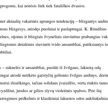
progoms, kai norėsis šiek tiek fatališkos dvasios.
met aktualių vakarinės aprangos tendencijų – blizgantys audini
msus blizgesys, atrodęs puošniai ir paslaptingai. K. Rimdžius
elnes, sijonus ir blizgiais žvyneliais siuvinėtas prabangias va
blizgiomis detalėmis siuvinėti tvido ansambliai, patiksiantys t
btiliai.
s – suknelės ir ansambliai, pasiūti iš žvilgaus, lakuotą odą
ngai atrodė netikėto garstyčių geltonio žvilgus audinys, derin
 norisi išraiškingo, tačiau solidaus įvaizdžio, verta rinktis tams
yzdžiui, juodos ar gilios slyvų violetinės spalvos. Prie šių
erregimos pėdkelnės ir klasikiniai lakuotos odos aukštakulnia