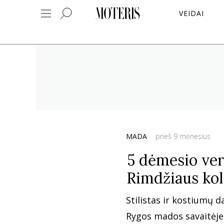
VEIDAI
MADA
prieš 9 mėnesius
5 dėmesio ver
Rimdžiaus kol
Stilistas ir kostiumų 
Rygos mados savaitėje 