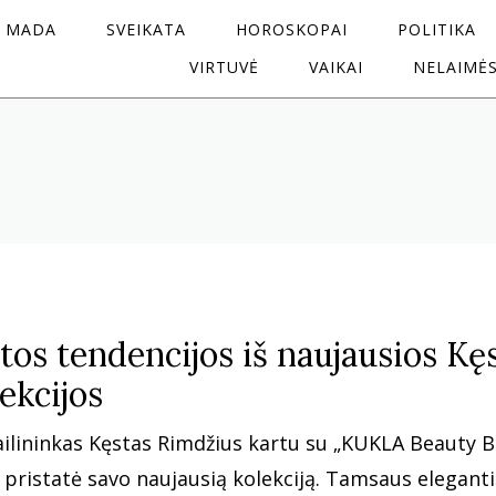
MADA
SVEIKATA
HOROSKOPAI
POLITIKA
VIRTUVĖ
VAIKAI
NELAIMĖ
tos tendencijos iš naujausios Kę
ekcijos
dailininkas Kęstas Rimdžius kartu su „KUKLA Beauty B
pristatė savo naujausią kolekciją. Tamsaus elegant