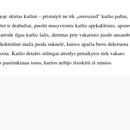
e skirtas kailiui – pristatyti ne tik „oversized“ kailio paltai,
bet ir drabužiai, puošti masyviomis kailio apykaklėmis, apsiu
 atrodė ilgas kailio šalis, derintas prie vakarinio juodo ansamb
ė kokteilinė maža juoda suknelė, kurios apačia buvo dekoruota
uosta. Kailio detalės stilingai atrodys pritaikytos tiek vakaro
 pasirinkimas toms, kurios nebijo išsiskirti iš minios.