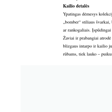
Kailio detalės
Ypatingas dėmesys kolekcijoj
„bomber“ stiliaus švarkai, 
ar rankogaliais. Įspūdingai
Žaviai ir prabangiai atrod
blizgaus intarpo ir kailio j
rūbams, tiek lauko – puikus