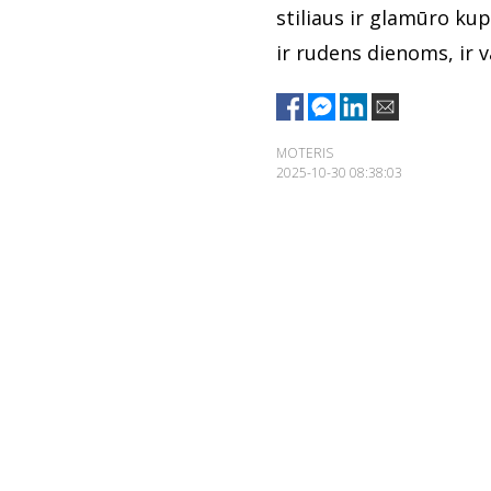
stiliaus ir glamūro kup
ir rudens dienoms, ir v
MOTERIS
2025-10-30 08:38:03