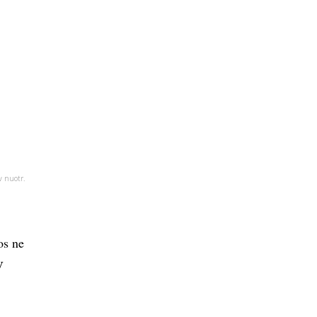
v nuotr.
os ne
V