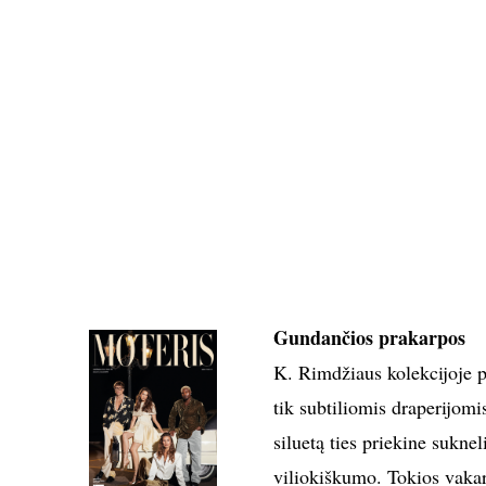
Gundančios prakarpos
K. Rimdžiaus kolekcijoje p
tik subtiliomis draperijom
siluetą ties priekine suknel
viliokiškumo. Tokios vakari