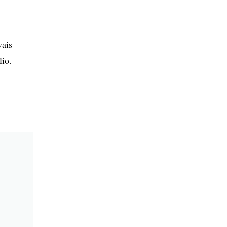
vais
lio.