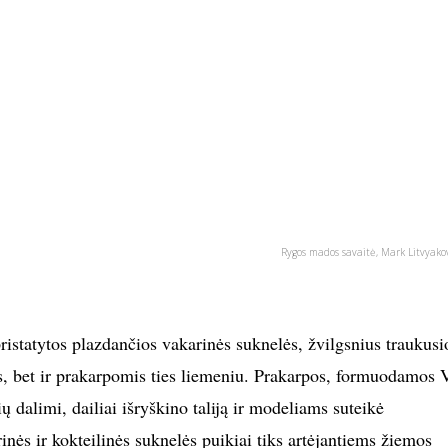
Rygos mados savaitė, Mark Litvyako
ristatytos plazdančios vakarinės suknelės, žvilgsnius traukusi
is, bet ir prakarpomis ties liemeniu. Prakarpos, formuodamos 
ių dalimi, dailiai išryškino taliją ir modeliams suteikė
nės ir kokteilinės suknelės puikiai tiks artėjantiems žiemos