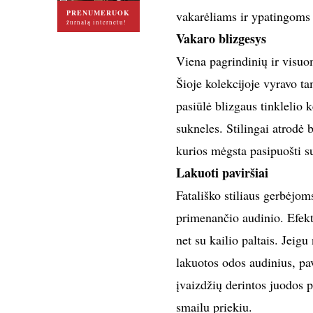
PRENUMERUOK
vakarėliams ir ypatingoms 
žurnalą internetu!
Vakaro blizgesys
Viena pagrindinių ir visuo
Šioje kolekcijoje vyravo ta
pasiūlė blizgaus tinklelio k
sukneles. Stilingai atrodė 
kurios mėgsta pasipuošti su
Lakuoti paviršiai
Fatališko stiliaus gerbėjom
primenančio audinio. Efekti
net su kailio paltais. Jeigu
lakuotos odos audinius, pav
įvaizdžių derintos juodos p
smailu priekiu.