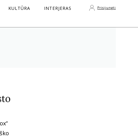
KULTŪRA
INTERJERAS
Prisijungti
S
sto
ox“
iško