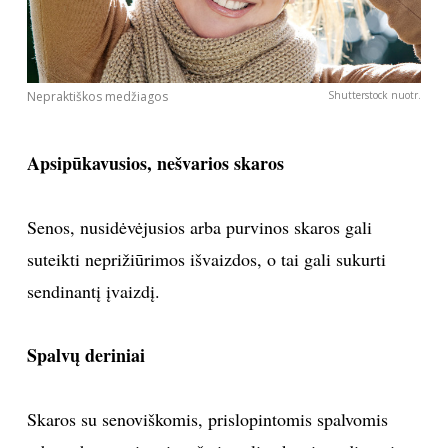
Nepraktiškos medžiagos
Shutterstock nuotr.
Apsipūkavusios, nešvarios skaros
Senos, nusidėvėjusios arba purvinos skaros gali
suteikti neprižiūrimos išvaizdos, o tai gali sukurti
sendinantį įvaizdį.
Spalvų deriniai
Skaros su senoviškomis, prislopintomis spalvomis