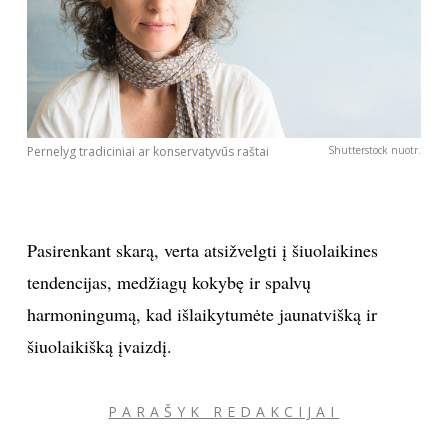
Pernelyg tradiciniai ar konservatyvūs raštai
Shutterstock nuotr.
Pasirenkant skarą, verta atsižvelgti į šiuolaikines
tendencijas, medžiagų kokybę ir spalvų
harmoningumą, kad išlaikytumėte jaunatvišką ir
šiuolaikišką įvaizdį.
PARAŠYK REDAKCIJAI