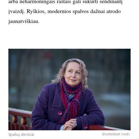
arba neharmoningais raštais gali sukurti sendinantį
įvaizdį. Ryškios, modernios spalvos dažnai atrodo
jaunatviškiau.
Spalvų deriniai
Shutterstock nuotr.