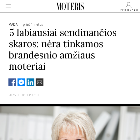
Prisijungti
MADA
prieš 1 metus
5 labiausiai sendinančios
skaros: nėra tinkamos
VEIDAI
brandesnio amžiaus
MONARCHIJA
moteriai
MADA
2025-03-18 13:50:10
GROŽIS
SVEIKATA
APIE MANE