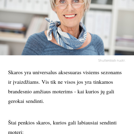
PSICHOLOGIJA
HOROSKOPAI
ASTROLOGIJA
POLITIKA
Shutterstock nuotr.
Skaros yra universalus aksesuaras visiems sezonams
KULTŪRA
ir įvaizdžiams. Vis tik ne visos jos yra tinkamos
brandesnio amžiaus moterims - kai kurios jų gali
LAISVALAIKIS
gerokai sendinti.
KINAS
Štai penkios skaros, kurios gali labiausiai sendinti
MUZIKA
moterį: