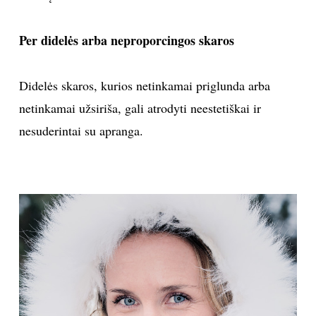
TEATRAS
Per didelės arba neproporcingos skaros
SPORTAS
Didelės skaros, kurios netinkamai priglunda arba
FOTOGRAFIJA
netinkamai užsiriša, gali atrodyti neestetiškai ir
nesuderintai su apranga.
MENAS
ORAI
ĮDOMYBĖS
ISTORIJA
KNYGOS