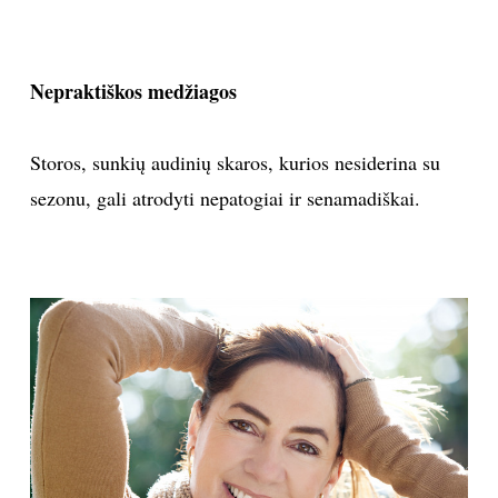
Sekite mus:
Nepraktiškos medžiagos
Storos, sunkių audinių skaros, kurios nesiderina su
PRENUMERUOK
sezonu, gali atrodyti nepatogiai ir senamadiškai.
NAUJIENLAIŠKĮ
Prenumeruodami portalą,
Jūs sutinkate su
taisyklėmis