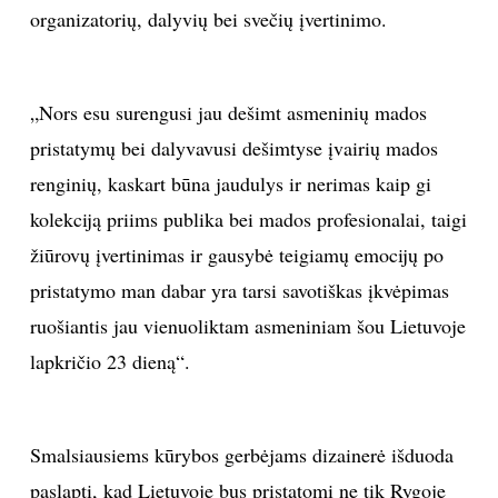
organizatorių, dalyvių bei svečių įvertinimo.
Sekite mus:
„Nors esu surengusi jau dešimt asmeninių mados
pristatymų bei dalyvavusi dešimtyse įvairių mados
PRENUMERUOK
renginių, kaskart būna jaudulys ir nerimas kaip gi
kolekciją priims publika bei mados profesionalai, taigi
žiūrovų įvertinimas ir gausybė teigiamų emocijų po
NAUJIENLAIŠKĮ
pristatymo man dabar yra tarsi savotiškas įkvėpimas
ruošiantis jau vienuoliktam asmeniniam šou Lietuvoje
lapkričio 23 dieną“.
Prenumeruodami portalą,
Jūs sutinkate su
taisyklėmis
Smalsiausiems kūrybos gerbėjams dizainerė išduoda
paslaptį, kad Lietuvoje bus pristatomi ne tik Rygoje