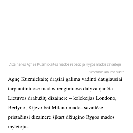
PSICHOLOGIJA
HOROSKOPAI
ASTROLOGIJA
POLITIKA
Dizainerės Agnės Kuzmickaitės mados repeticija Rygos mados savaitėje
Asmeninio albumo nuotr.
KULTŪRA
Agnę Kuzmickaitę drąsiai galima vadinti daugiausiai
tarptautiniuose mados renginiuose dalyvaujančia
LAISVALAIKIS
Lietuvos drabužių dizainere – kolekcijas Londono,
Berlyno, Kijevo bei Milano mados savaitėse
KINAS
pristačiusi dizainerė šįkart džiugino Rygos mados
mylėtojus.
MUZIKA