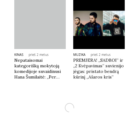
KINAS
prieš 2 metus
MUZIKA
prieš 2 metus
Nepataisomai
PREMJERA! „SADBOI” ir
kategorišką mokytoją
„2 Kvėpavimas” suvienijo
komedijoje suvaidinusi
jėgas: pristato bendrą
Hana Šumilaitė: „Per
kūrinį „Ašaros kris”
tokią mane net tardė“