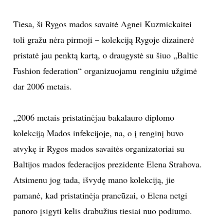
TEATRAS
Tiesa, ši Rygos mados savaitė Agnei Kuzmickaitei
toli gražu nėra pirmoji – kolekciją Rygoje dizainerė
SPORTAS
pristatė jau penktą kartą, o draugystė su šiuo „Baltic
Fashion federation“ organizuojamu renginiu užgimė
FOTOGRAFIJA
dar 2006 metais.
MENAS
„2006 metais pristatinėjau bakalauro diplomo
ORAI
kolekciją Mados infekcijoje, na, o į renginį buvo
atvykę ir Rygos mados savaitės organizatoriai su
ĮDOMYBĖS
Baltijos mados federacijos prezidente Elena Strahova.
Atsimenu jog tada, išvydę mano kolekciją, jie
ISTORIJA
pamanė, kad pristatinėja prancūzai, o Elena netgi
KNYGOS
panoro įsigyti kelis drabužius tiesiai nuo podiumo.