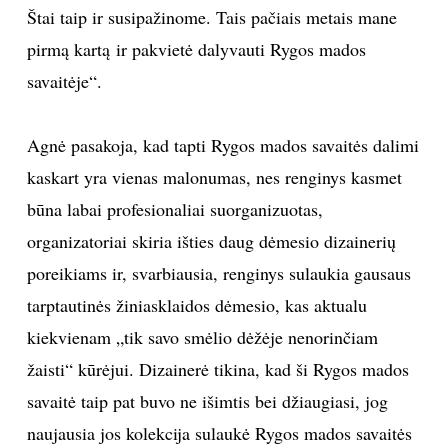
Štai taip ir susipažinome. Tais pačiais metais mane
INTERJERAS
pirmą kartą ir pakvietė dalyvauti Rygos mados
savaitėje“.
NAMAI
Agnė pasakoja, kad tapti Rygos mados savaitės dalimi
VIRTUVĖ
kaskart yra vienas malonumas, nes renginys kasmet
RECEPTAI
būna labai profesionaliai suorganizuotas,
organizatoriai skiria išties daug dėmesio dizainerių
VAIKAI
poreikiams ir, svarbiausia, renginys sulaukia gausaus
tarptautinės žiniasklaidos dėmesio, kas aktualu
NELAIMĖS
kiekvienam „tik savo smėlio dėžėje nenorinčiam
žaisti“ kūrėjui. Dizainerė tikina, kad ši Rygos mados
KONTAKTAI
savaitė taip pat buvo ne išimtis bei džiaugiasi, jog
PRIVATUMO POLITIKA
naujausia jos kolekcija sulaukė Rygos mados savaitės