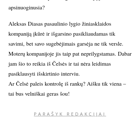
apsinuoginusia?
Aleksas Diasas pasaulinio lygio žiniasklaidos
kompaniją įkūrė ir išgarsino pasikliaudamas tik
savimi, bet savo sugebėjimais garsėja ne tik versle.
Moterų kompanijoje jis taip pat neprilygstamas. Dabar
jam šio to reikia iš Čelsės ir tai nėra leidimas
pasiklausyti išskirtinio interviu.
Ar Čelsė paleis kontrolę iš rankų? Aišku tik viena –
tai bus velniškai geras šou!
PARAŠYK REDAKCIJAI