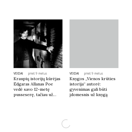
VEIDAI
prieš 9 metus
VEIDAI
prieš 9 metus
Kraupių istorijų kūrėjas
Knygos „Vienos krūties
Edgaras Allanas Poe
istorija“ autorė:
vedė savo 12-metę
gyvenimas gali būti
pusseserę, tačiau už
įdomesnis už knygą
laimę sumokėjo labai
skaudžiai