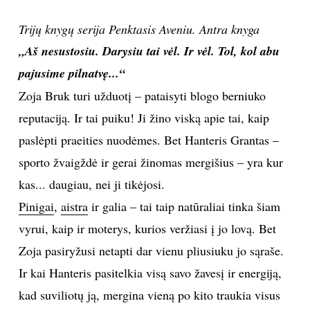
INTERJERAS
Trijų knygų serija Penktasis Aveniu. Antra knyga
„Aš nesustosiu. Darysiu tai vėl. Ir vėl. Tol, kol abu
NAMAI
pajusime pilnatvę...“
Zoja Bruk turi užduotį – pataisyti blogo berniuko
VIRTUVĖ
reputaciją. Ir tai puiku! Ji žino viską apie tai, kaip
paslėpti praeities nuodėmes. Bet Hanteris Grantas –
RECEPTAI
sporto žvaigždė ir gerai žinomas mergišius – yra kur
VAIKAI
kas... daugiau, nei ji tikėjosi.
Pinigai
,
aistra
ir galia – tai taip natūraliai tinka šiam
NELAIMĖS
vyrui, kaip ir moterys, kurios veržiasi į jo lovą. Bet
Zoja pasiryžusi netapti dar vienu pliusiuku jo sąraše.
KONTAKTAI
Ir kai Hanteris pasitelkia visą savo žavesį ir energiją,
kad suviliotų ją, mergina vieną po kito traukia visus
PRIVATUMO POLITIKA