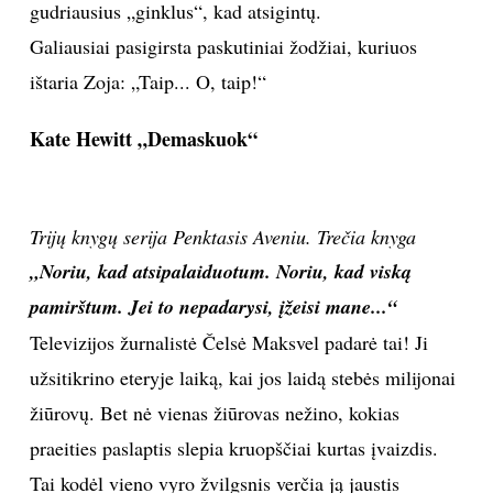
gudriausius „ginklus“, kad atsigintų.
Galiausiai pasigirsta paskutiniai žodžiai, kuriuos
Sekite mus:
ištaria Zoja: „Taip... O, taip!“
Kate Hewitt „Demaskuok“
PRENUMERUOK
Trijų knygų serija Penktasis Aveniu. Trečia knyga
NAUJIENLAIŠKĮ
„Noriu, kad atsipalaiduotum. Noriu, kad viską
pamirštum. Jei to nepadarysi, įžeisi mane...“
Televizijos žurnalistė Čelsė Maksvel padarė tai! Ji
užsitikrino eteryje laiką, kai jos laidą stebės milijonai
Prenumeruodami portalą,
Jūs sutinkate su
taisyklėmis
žiūrovų. Bet nė vienas žiūrovas nežino, kokias
praeities paslaptis slepia kruopščiai kurtas įvaizdis.
Tai kodėl vieno vyro žvilgsnis verčia ją jaustis