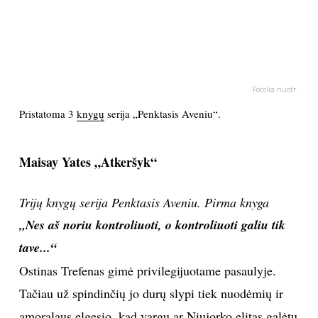
PSICHOLOGIJA
HOROSKOPAI
Fotolia nuotr.
ASTROLOGIJA
Pristatoma 3
knygų
serija „Penktasis Aveniu“.
POLITIKA
Maisay Yates „Atkeršyk“
KULTŪRA
Trijų knygų serija Penktasis Aveniu. Pirma knyga
„Nes aš noriu kontroliuoti, o kontroliuoti galiu tik
LAISVALAIKIS
tave...“
KINAS
Ostinas Trefenas gimė privilegijuotame pasaulyje.
Tačiau už spindinčių jo durų slypi tiek nuodėmių ir
MUZIKA
amoralaus elgesio, kad vargu ar Niujorko elitas galėtų