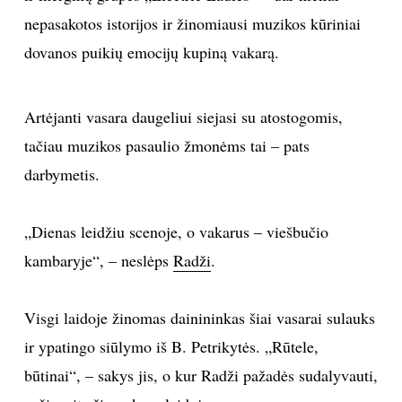
nepasakotos istorijos ir žinomiausi muzikos kūriniai
TEATRAS
dovanos puikių emocijų kupiną vakarą.
SPORTAS
Artėjanti vasara daugeliui siejasi su atostogomis,
FOTOGRAFIJA
tačiau muzikos pasaulio žmonėms tai – pats
darbymetis.
MENAS
„Dienas leidžiu scenoje, o vakarus – viešbučio
ORAI
kambaryje“, – neslėps
Radži
.
ĮDOMYBĖS
Visgi laidoje žinomas dainininkas šiai vasarai sulauks
ISTORIJA
ir ypatingo siūlymo iš B. Petrikytės. „Rūtele,
būtinai“, – sakys jis, o kur Radži pažadės sudalyvauti,
KNYGOS