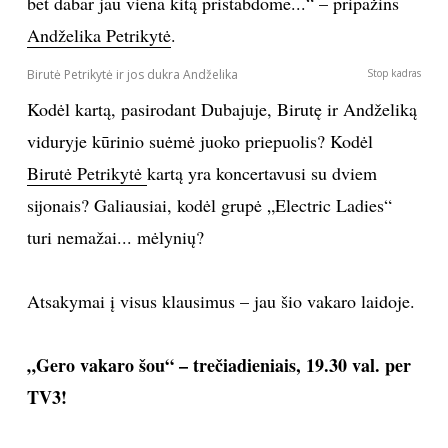
bet dabar jau viena kitą pristabdome...“ – pripažins
Andželika Petrikytė
.
Birutė Petrikytė ir jos dukra Andželika
Stop kadras
Kodėl kartą, pasirodant Dubajuje, Birutę ir Andželiką
viduryje kūrinio suėmė juoko priepuolis? Kodėl
Birutė Petrikytė
kartą yra koncertavusi su dviem
sijonais? Galiausiai, kodėl grupė „Electric Ladies“
turi nemažai... mėlynių?
Atsakymai į visus klausimus – jau šio vakaro laidoje.
„Gero vakaro šou“ – trečiadieniais, 19.30 val. per
TV3!