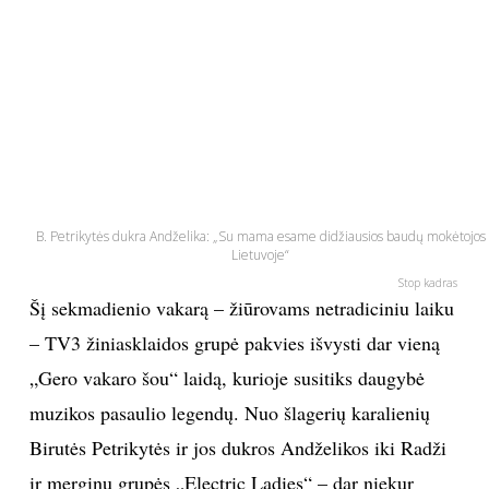
PSICHOLOGIJA
HOROSKOPAI
ASTROLOGIJA
POLITIKA
B. Petrikytės dukra Andželika: „Su mama esame didžiausios baudų mokėtojos
Lietuvoje“
KULTŪRA
Stop kadras
Šį sekmadienio vakarą – žiūrovams netradiciniu laiku
– TV3 žiniasklaidos grupė pakvies išvysti dar vieną
LAISVALAIKIS
„Gero vakaro šou“ laidą, kurioje susitiks daugybė
KINAS
muzikos pasaulio legendų. Nuo šlagerių karalienių
Birutės Petrikytės ir jos dukros Andželikos iki Radži
MUZIKA
ir merginų grupės „Electric Ladies“ – dar niekur