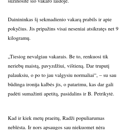
sužinosite šio vakaro laidoje.
INTERJERAS
Dainininkas šį sekmadienio vakarą prabils ir apie
NAMAI
pokyčius. Jis pripažins visai neseniai atsikratęs net 9
kilogramų.
VIRTUVĖ
„Tiesiog nevalgiau vakarais. Be to, renkuosi tik
RECEPTAI
neriebų maistą, pavyzdžiui, vištieną. Dar truputį
palauksiu, o po to jau valgysiu normaliai“, – su sau
VAIKAI
būdinga ironija kalbės jis, o patarimu, kas dar gali
NELAIMĖS
padėti sumažinti apetitą, pasidalins ir B. Petrikytė.
KONTAKTAI
Kad ir kiek metų praeitų, Radži populiarumas
PRIVATUMO POLITIKA
neblėsta. Ir nors apsaugos sau niekuomet nėra