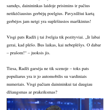
samdęs, dainininkas laidoje prisimins ir pačius
netikėčiausius gerbėjų poelgius. Pavyzdžiui kartą
Sekite mus:
gerbėjos jam netgi yra suplėšiusios marškinius!
Visgi pats Radži į tai žvelgia tik pozityviai. „Ir labai
PRENUMERUOK
gerai, kad plėšo. Bus laikas, kai nebeplėšys. O dabar
– prašom!“ – juoksis jis.
NAUJIENLAIŠKĮ
Tiesa, Radži garsėja ne tik scenoje – toks pats
populiarus yra ir jo automobilis su vardiniais
numeriais. Visgi pačiam dainininkui tai daugiau
Prenumeruodami portalą,
Jūs sutinkate su
taisyklėmis
džiaugsmas ar prakeiksmas?