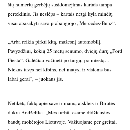
šių numerių gerbėjų susidomėjimas kartais tampa
perteklinis. Jis neslėps – kartais netgi kyla minčių
visai atsisakyti savo prabangiojo „Mercedes-Benz“.
„Arba reikia pirkti kitą, mažesnį automobilį.
Pavyzdžiui, kokių 25 metų senumo, dviejų durų „Ford
Fiesta“. Galėčiau važinėti po turgų, po miestą…
Niekas tavęs nei kibins, nei matys, ir visiems bus
labai gerai“, – juokaus jis.
Netikėtą faktą apie save ir mamą atskleis ir Birutės
dukra Andželika. „Mes turbūt esame didžiausios
baudų mokėtojos Lietuvoje. Važiuojame per greitai,