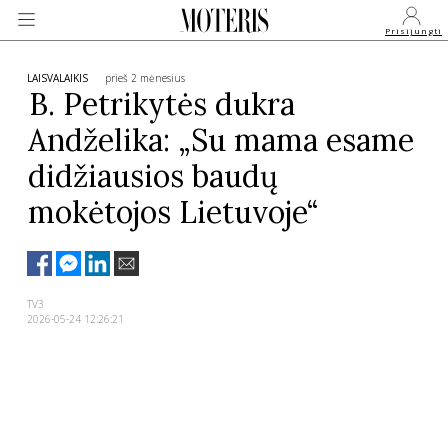
Prisijungti
LAISVALAIKIS
prieš 2 mėnesius
B. Petrikytės dukra
Andželika: „Su mama esame
VEIDAI
didžiausios baudų
MONARCHIJA
mokėtojos Lietuvoje“
MADA
TV3
GROŽIS
2026-05-24 12:26:21
SVEIKATA
APIE MANE