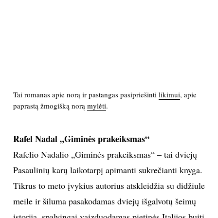
PSICHOLOGIJA
HOROSKOPAI
ASTROLOGIJA
Tai romanas apie norą ir pastangas pasipriešinti
likimui
, apie
POLITIKA
paprastą žmogišką norą
mylėti
.
KULTŪRA
Rafel Nadal „Giminės prakeiksmas“
LAISVALAIKIS
Rafelio Nadalio „Giminės prakeiksmas“ – tai dviejų
Pasaulinių karų laikotarpį apimanti sukrečianti knyga.
KINAS
Tikrus to meto įvykius autorius atskleidžia su didžiule
meile ir šiluma pasakodamas dviejų išgalvotų šeimų
MUZIKA
istoriją, spalvingai vaizduodamas pietinės Italijos buitį