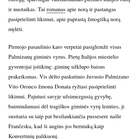
ir nuotaikas. Tai
romanas
apie norą ir pastangas
TEATRAS
pasipriešinti likimui, apie paprastą žmogišką norą
SPORTAS
mylėti.
FOTOGRAFIJA
Pirmojo pasaulinio karo verpetai pasiglemžė visus
Palmizanų giminės vyrus. Pietų Italijos miestelio
MENAS
gyventojai įsitikinę: giminę užklupo baisus
prakeiksmas. Vis dėlto paskutinio žuvusio Palmizano
ORAI
Vito Oronco žmona Donata ryžtasi pasipriešinti
likimui. Pajutusi savyje užsimezgusią gyvybę,
ĮDOMYBĖS
baimindamasi dėl tragiškos giminės vyrų lemties, ji
ISTORIJA
susitaria su taip pat besilaukiančia pussesere našle
Frančeska, kad ši augins jos berniuką kaip
KNYGOS
Konvertinių palikuonį.