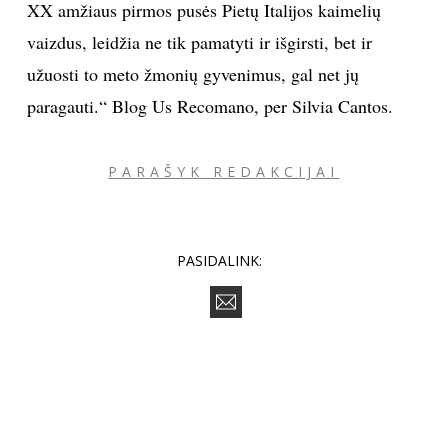
XX amžiaus pirmos pusės Pietų Italijos kaimelių
vaizdus, leidžia ne tik pamatyti ir išgirsti, bet ir
Sekite mus:
užuosti to meto žmonių gyvenimus, gal net jų
paragauti.“ Blog Us Recomano, per Silvia Cantos.
PRENUMERUOK
PARAŠYK REDAKCIJAI
NAUJIENLAIŠKĮ
PASIDALINK:
Prenumeruodami portalą,
Jūs sutinkate su
taisyklėmis