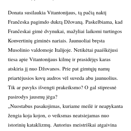
INTERJERAS
Donata susilaukia Vitantonijaus, tą pačią naktį
Frančeska pagimdo dukrą Džovaną. Paskelbiama, kad
NAMAI
Frančeskai gimė dvynukai, mažyliai laikomi turtingos
Konvertinių giminės nariais. Jaunuoliai bręsta
VIRTUVĖ
Musolinio valdomoje Italijoje. Netikėtai paaiškėjusi
tiesa apie Vitantonijaus kilmę ir prasidėjęs karas
RECEPTAI
atskiria jį nuo Džovanos. Prie pat gimtųjų namų
VAIKAI
priartėjusios kovų audros vėl suveda abu jaunuolius.
Tik ar pavyks išvengti prakeiksmo? O gal stipresnė
NELAIMĖS
pasirodys jausmų jėga?
„Nuostabus pasakojimas, kuriame meilė ir neapykanta
KONTAKTAI
žengia koja kojon, o veiksmas neatsiejamas nuo
istorinių kataklizmų. Autorius meistriškai atgaivina
PRIVATUMO POLITIKA