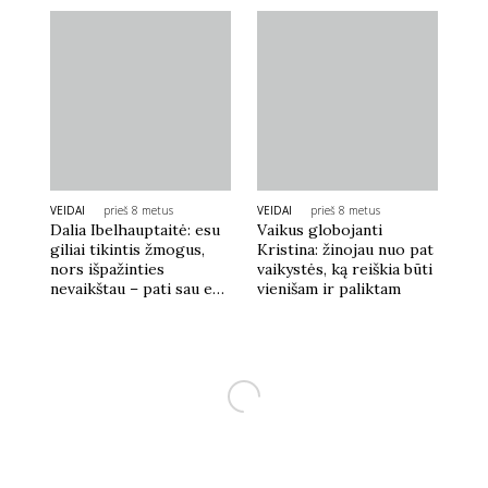
VEIDAI
prieš 8 metus
VEIDAI
prieš 8 metus
Dalia Ibelhauptaitė: esu
Vaikus globojanti
giliai tikintis žmogus,
Kristina: žinojau nuo pat
nors išpažinties
vaikystės, ką reiškia būti
nevaikštau – pati sau esu
vienišam ir paliktam
didžiausias teisėjas