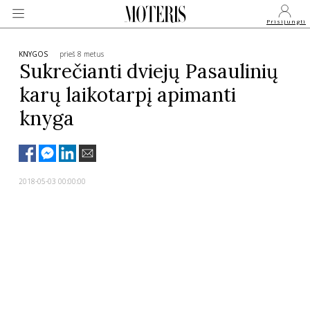
Prisijungti
KNYGOS
prieš 8 metus
Sukrečianti dviejų Pasaulinių
karų laikotarpį apimanti
VEIDAI
knyga
MONARCHIJA
MADA
2018-05-03 00:00:00
GROŽIS
SVEIKATA
APIE MANE